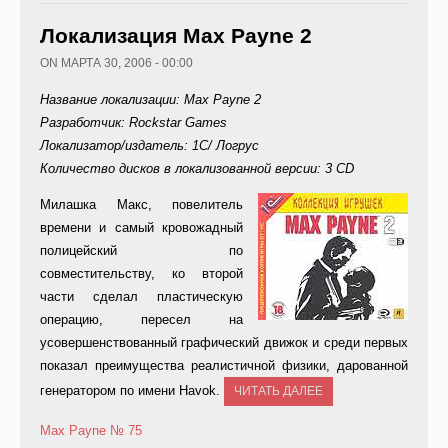
Локализация Max Payne 2
ON МАРТА 30, 2006 - 00:00
Название локализации: Max Payne 2
Разработчик: Rockstar Games
Локализатор/издатель: 1C/ Логрус
Количество дисков в локализованной версии: 3 CD
Мила
шка Макс, повелитель
времени и самый кровожадный
полицейский по
совместительству, ко второй
части сделал пластическую
операцию, пересел на
усовершенствованный графический движок и среди первых
показал преимущества реалистичной физики, дарованной
генератором по имени Havok.
ЧИТАТЬ ДАЛЕЕ
Max Payne
№ 75