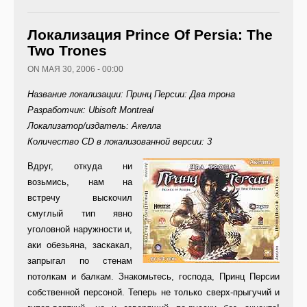
Локализация Prince Of Persia: The
Two Trones
ON МАЯ 30, 2006 - 00:00
Название локализации: Принц Персии: Два трона
Разработчик: Ubisoft Montreal
Локализатор/издатель: Акелла
Количество CD в локализованной версии: 3
В
друг, откуда ни
возьмись, нам на
встречу выскочил
смуглый тип явно
уголовной наружности и,
аки обезьяна, заскакал,
запрыгал по стенам
потолкам и балкам. Знакомьтесь, господа, Принц Персии
собственной персоной. Теперь не только сверх-прыгучий и