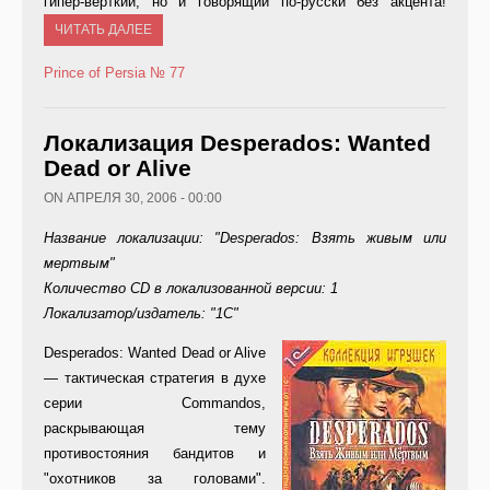
гипер-верткий, но и говорящий по-русски без акцента!
ЧИТАТЬ ДАЛЕЕ
Prince of Persia
№ 77
Локализация Desperados: Wanted
Dead or Alive
ON АПРЕЛЯ 30, 2006 - 00:00
Название локализации: "Desperados: Взять живым или
мертвым"
Количество CD в локализованной версии: 1
Локализатор/издатель: "1С"
Des
perados: Wanted Dead or Alive
— тактическая стратегия в духе
серии Commandos,
раскрывающая тему
противостояния бандитов и
"охотников за головами".