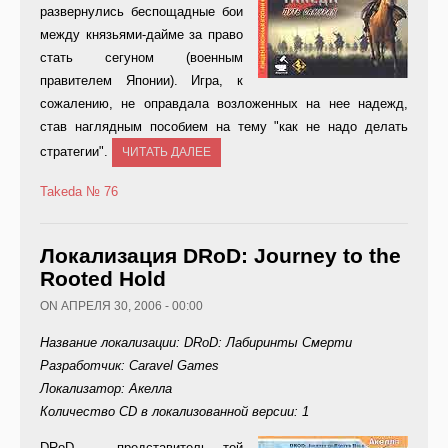
развернулись беспощадные бои
между князьями-дайме за право
стать сегуном (военным
правителем Японии). Игра, к
сожалению, не оправдала возложенных на нее надежд,
став наглядным пособием на тему "как не надо делать
стратегии".
ЧИТАТЬ ДАЛЕЕ
Takeda
№ 76
Локализация DRoD: Journey to the
Rooted Hold
ON АПРЕЛЯ 30, 2006 - 00:00
Название локализации: DRoD: Лабиринты Смерти
Разработчик: Caravel Games
Локализатор: Акелла
Количество CD в локализованной версии: 1
DRo
D — представитель той