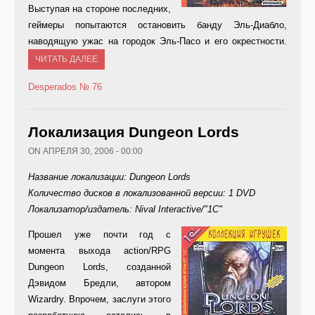
Выступая на стороне последних,
геймеры попытаются остановить банду Эль-Диабло,
наводящую ужас на городок Эль-Пасо и его окрестности.
ЧИТАТЬ ДАЛЕЕ
Desperados
№ 76
Локализация Dungeon Lords
ON АПРЕЛЯ 30, 2006 - 00:00
Название локализации: Dungeon Lords
Количество дисков в локализованной версии: 1 DVD
Локализатор/издатель: Nival Interactive/"1С"
П
рошел уже почти год с
момента выхода action/RPG
Dungeon Lords, созданной
Дэвидом Бредли, автором
Wizardry. Впрочем, заслуги этого