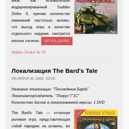
иное, как основательно
модернизированный Sudden
Strike II, причем количество
изменений настолько велико,
что выход игры в качестве
отдельного издания смотрится
вполне логично.
ЧИТАТЬ ДАЛЕЕ
Hidden Stroke
№ 78
Локализация The Bard's Tale
ON ИЮНЯ 30, 2006 - 00:00
Название локализации: "Похождения Барда"
Локализатор/издатель: "Логрус"/"1С"
Количество дисков в локализованной версии: 1 DVD
T
he Bard's Tale — отличная
ролевая игра, представляющая
собой пародию на штампы, во