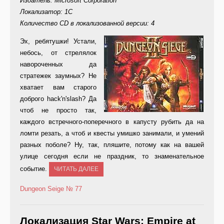
Издатель: Microsoft Corporation
Локализатор: 1C
Количество CD в локализованной версии: 4
Э
х, ребятушки! Устали,
небось, от стрелялок
навороченных да
стратежек заумных? Не
хватает вам старого
доброго hack'n'slash? Да
чтоб не просто так,
каждого встречного-поперечного в капусту рубить да на
ломти резать, а чтоб и квесты умишко занимали, и умений
разных поболе? Ну, так, пляшите, потому как на вашей
улице сегодня если не праздник, то знаменательное
событие.
ЧИТАТЬ ДАЛЕЕ
Dungeon Seige
№ 77
Локализация Star Wars: Empire at