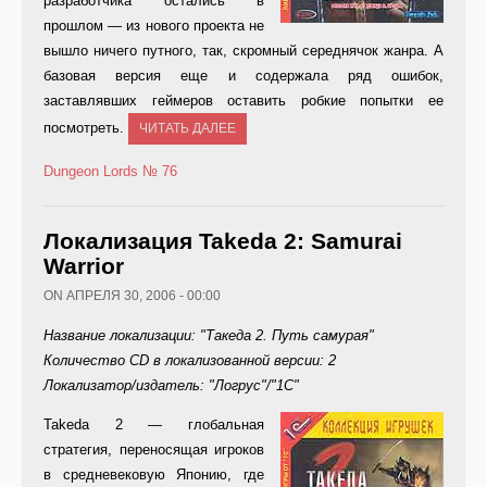
разработчика остались в
прошлом — из нового проекта не
вышло ничего путного, так, скромный середнячок жанра. А
базовая версия еще и содержала ряд ошибок,
заставлявших геймеров оставить робкие попытки ее
посмотреть.
ЧИТАТЬ ДАЛЕЕ
Dungeon Lords
№ 76
Локализация Takeda 2: Samurai
Warrior
ON АПРЕЛЯ 30, 2006 - 00:00
Название локализации: "Такеда 2. Путь самурая"
Количество CD в локализованной версии: 2
Локализатор/издатель: "Логрус"/"1С"
Ta
keda 2 — глобальная
стратегия, переносящая игроков
в средневековую Японию, где