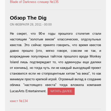
Blade of Darkness
слешер
№135
Обзор The Dig
ON ФЕВРАЛЯ 28, 2011 - 00:00
Не секрет, что 90-е годы прошлого столетия стали
настоящим "золотым веком" классических, олдскульных
квестов. Это сейчас принято говорить, что время квестов
давно прошло (это, мягко говоря, совсем не так, и
возрождение популярных тайтлов прошлого вроде Monkey
Island лишь подтверждает то, что адвенчуры еще далеки
от кончины), но тогда чуть ли не каждый выходящий проект
становился если не стопроцентным хитом "на века", то как
минимум просто крепкой игрой. Огромный вклад в создание
облика "настоящего квеста" тогда вложила компания
LucasArts Entertainment.
ЧИТАТЬ ДАЛЕЕ
квест
№134