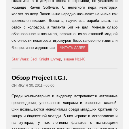
галактики, а с доброго слова о скромной, но уважаемой
команде Raven Software. С нелегкого пера некоторых
коллег по цеху Raven ныне нередко называют не иначе как
«ремесленниками». Дескать, научились зарабатывать на
батон с колбасой, а таланта Бог не дал. Мнение слабо
обоснованное и возникло, вероятно, из-за ставшей модной
склонности некоторых игрожуров безостановочно язвить и
беспричинно издеваться.
ЧИТАТЬ ДАЛЕЕ
Star Wars: Jedi Knight
шутер
,
экшен
№140
Обзор Project I.G.I.
ON ИЮЛЯ 30, 2011 - 00:00
Среди компьютерных и видеоигр встречаются нетленные
произведения, увенчанные лаврами и овеянные славой.
Они возвышаются монолитами среди младших братьев по
жанру и бюджетной челяди. В них играют в мегаполисах и
на хуторах, у них легионы фанатов с пылающими