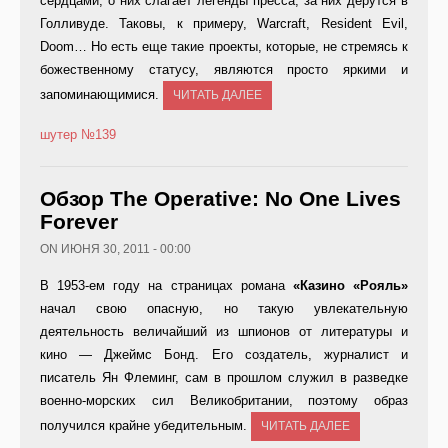
сердцами, о них слагает легенды пресса, за них дерутся в
Голливуде. Таковы, к примеру, Warcraft, Resident Evil,
Doom… Но есть еще такие проекты, которые, не стремясь к
божественному статусу, являются просто яркими и
запоминающимися.
ЧИТАТЬ ДАЛЕЕ
шутер
№139
Обзор The Operative: No One Lives
Forever
ON ИЮНЯ 30, 2011 - 00:00
В 1953-ем году на страницах романа
«Казино «Рояль»
начал свою опасную, но такую увлекательную
деятельность величайший из шпионов от литературы и
кино — Джеймс Бонд. Его создатель, журналист и
писатель Ян Флеминг, сам в прошлом служил в разведке
военно-морских сил Великобритании, поэтому образ
получился крайне убедительным.
ЧИТАТЬ ДАЛЕЕ