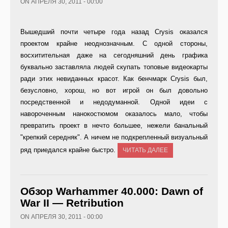
ON АПРЕЛЯ 30, 2011 - 00:00
Вышедший почти четыре года назад Crysis оказался
проектом крайне неоднозначным. С одной стороны,
восхитительная даже на сегодняшний день графика
буквально заставляла людей скупать топовые видеокарты
ради этих невиданных красот. Как бенчмарк Crysis был,
безусловно, хорош, но вот игрой он был довольно
посредственной и недодуманной. Одной идеи с
навороченным нанокостюмом оказалось мало, чтобы
превратить проект в нечто большее, нежели банальный
"крепкий середняк". А ничем не подкрепленный визуальный
ряд приедался крайне быстро.
ЧИТАТЬ ДАЛЕЕ
Обзор Warhammer 40.000: Dawn of
War II — Retribution
ON АПРЕЛЯ 30, 2011 - 00:00