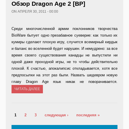
Обзор Dragon Age 2 [ВР]
ON АПРЕЛЯ 30, 2011 - 00:00
Среди многочисленной армии поклонников творчества
BioWare бытует одно презабавное суеверие: как только их
кумиры сделают плохую игру, случится всемирный кирдык
и баланс во вселенной будет нарушен. И немудрено: за все
время своего существования канадцы не выпустили ни
одной даже проходной игры, не то чтобы действительно
плохой. К счастью, апокалипсис откладывается, хотя все
предпосылки на этот раз были. Назвать шедевром новую
главу Dragon Age язык никак не поворачивается.
ЧИТАТЬ ДАЛЕЕ
Страницы
1
2
3
следующая ›
последняя »