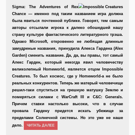
Sigma: The Adventures of Rex
Chance — именно под таким названием игра должна
была явиться почтенной публике. Говорят, тем самым
авторы отсылали игрока к далеко обошедшей нашу
страну культуре фантастического литературного трэша.
Однако Microsoft, откровенно не любящая длинные
замудреные названия, принудила Алекса Гардена (Alex
Garden) сменить название. Да, да, вы правы, тот самый
Алекс Гарден, который некогда явил человечеству
великолепный Homeworld, является отцом Impossible
Creatures. То был космос, где у Homeworld-а не было
реальных конкурентов. Теперь же матерый человечище
решил-таки спуститься на грешную матушку Землю и
померяться силами с WarCraft III и С&С: Generals.
Причем ставки настолько высоки, что в случае
провала Гардену придется искать убежище за
пределами Солнечной системы. Но это уже не наше
дело.
ЧИТАТЬ ДАЛЕЕ