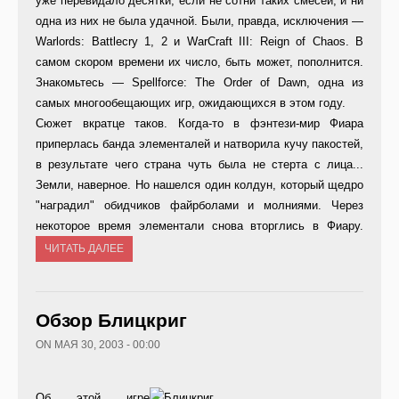
уже перевидало десятки, если не сотни таких смесей, и ни
одна из них не была удачной. Были, правда, исключения —
Warlords: Battlecry 1, 2 и WarCraft III: Reign of Chaos. В
самом скором времени их число, быть может, пополнится.
Знакомьтесь — Spellforce: The Order of Dawn, одна из
самых многообещающих игр, ожидающихся в этом году.
Сюжет вкратце таков. Когда-то в фэнтези-мир Фиара
приперлась банда элементалей и натворила кучу пакостей,
в результате чего страна чуть была не стерта с лица...
Земли, наверное. Но нашелся один колдун, который щедро
"наградил" обидчиков файрболами и молниями. Через
некоторое время элементали снова вторглись в Фиару.
ЧИТАТЬ ДАЛЕЕ
Обзор Блицкриг
ON МАЯ 30, 2003 - 00:00
Об этой игре