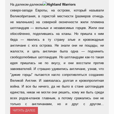
На далеком-далеком
северо-западе Европы, на острове, который называли
Великобритания, в гористой местности (размеров отнюдь
не маленьких) на северной оконечности жили племена
шотландцев — вольных и независимых горцев. Жили они
обособленно, поделившись на кланы. Но пришла к ним
беда — явились в ту страну злые и кровожадные
англичане с юга острова. Не знали они ни пощады, ни
жалости, и цель англичан была одна — подчинить
свободолюбивых шотландцев. Но шотландцам как-то такая
идея пришлась не по вкусу, и они восстали против
завоевателей. И страшно удивились англичане, узнав, что
"дикие горцы" пытаются нагло сопротивляться созданию
Великой Англии. И завязалась долгая и кровопролитная
война. И все бы ничего, да не было в стане шотландцев
единства, никак не могли они решить, кому же быть среди
всех родов-кланов главным, а потому сражались они не
только с англичанами, но и друг с другом...
ЧИТАТЬ ДАЛЕЕ