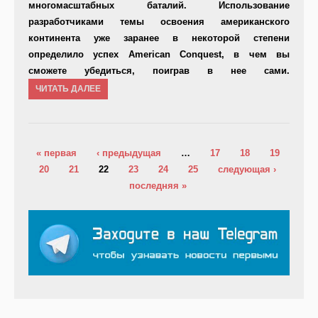
многомасштабных баталий. Использование
разработчиками темы освоения американского
континента уже заранее в некоторой степени
определило успех American Conquest, в чем вы
сможете убедиться, поиграв в нее сами.
ЧИТАТЬ ДАЛЕЕ
Страницы
« первая
‹ предыдущая
…
17
18
19
20
21
22
23
24
25
следующая ›
последняя »