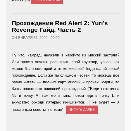
Прохождение Red Alert 2: Yuri's
Revenge Гайд. Часть 2
ON ЯНВАРЯ 31, 2002 - 00:00
Ну что, камрад, неужели в какой-то из миссий застрял?
Или просто хочешь расширить свой кругозор, узнав, как
можно было еще пройти те же миссии? Тогда валяй, читай
прохождение. Если же ты слишком честен, то можешь все
равно читать — полных карт миссий и прочей бодяги, то
бишь пошаговых описаний прохождений ("Веди пехотинца
N3 в точку A, там мочи танк, потом иди в точку E и
аккуратно обходи пятерых инишиэйтов...") не будет — я
просто дам советы "по теме".
ЧИТАТЬ ДАЛЕЕ