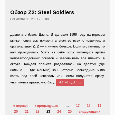
Обзор Z2: Steel Soldiers
ON ИЮЛЯ 30, 2001 - 00:00
Давно это было. Давно. В далеком 1996 году на игровом
рынке появилась примечательная во всех отношениях и
оригинальная
Z
.
Z
— и ничего больше. Если кто помнит, то
вам приходилось брать на себя роль командира армии
человекоподобных роботов и завоевывать все планеты в
округе. Каждая планета разделялась на десятку (где
больше — где меньше) зон, которые необходимо было
взять под свой контроль или, если получится сразу,
уничтожить вражескую базу.
ЧИТАТЬ ДАЛЕЕ
Страницы
« первая
‹ предыдущая
…
17
18
19
20
21
22
23
24
25
следующая ›