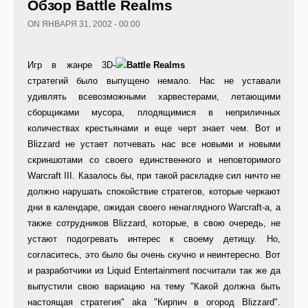
Обзор Battle Realms
ON ЯНВАРЯ 31, 2002 - 00:00
Игр в жанре 3D-
стратегий было выпущено немало. Нас не уставали
удивлять всевозможными харвестерами, летающими
сборщиками мусора, плодящимися в неприличных
количествах крестьянами и еще черт знает чем. Вот и
Blizzard не устает потчевать нас все новыми и новыми
скриншотами со своего единственного и неповторимого
Warcraft III. Казалось бы, при такой раскладке сил ничто не
должно нарушать спокойствие стратегов, которые черкают
дни в календаре, ожидая своего ненаглядного Warcraft-а, а
также сотрудников Blizzard, которые, в свою очередь, не
устают подогревать интерес к своему детищу. Но,
согласитесь, это было бы очень скучно и неинтересно. Вот
и разработчики из Liquid Entertainment посчитали так же да
выпустили свою вариацию на тему "Какой должна быть
настоящая стратегия" aka "Кирпич в огород Blizzard".