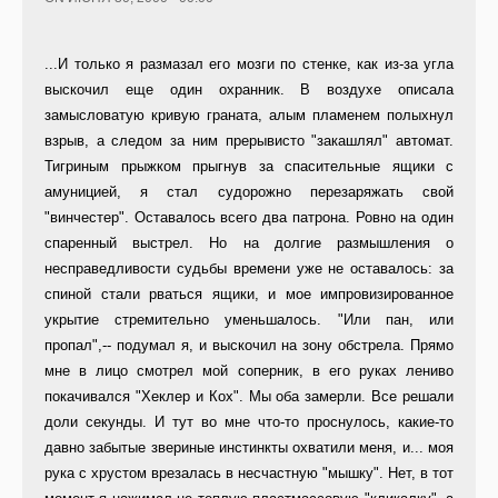
...И только я размазал его мозги по стенке, как из-за угла
выскочил еще один охранник. В воздухе описала
замысловатую кривую граната, алым пламенем полыхнул
взрыв, а следом за ним прерывисто "закашлял" автомат.
Тигриным прыжком прыгнув за спасительные ящики с
амуницией, я стал судорожно перезаряжать свой
"винчестер". Оставалось всего два патрона. Ровно на один
спаренный выстрел. Но на долгие размышления о
несправедливости судьбы времени уже не оставалось: за
спиной стали рваться ящики, и мое импровизированное
укрытие стремительно уменьшалось. "Или пан, или
пропал",-- подумал я, и выскочил на зону обстрела. Прямо
мне в лицо смотрел мой соперник, в его руках лениво
покачивался "Хеклер и Кох". Мы оба замерли. Все решали
доли секунды. И тут во мне что-то проснулось, какие-то
давно забытые звериные инстинкты охватили меня, и... моя
рука с хрустом врезалась в несчастную "мышку". Нет, в тот