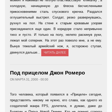
момент я нажимал не теплую пластмассовую "кликалку", а
холодную, начищенную до блеска бесчисленными
прикосновениями сталь спускового крючка. Раздался
оглушительный выстрел. Солдат, резко развернувшись,
рухнул на пол. На стене к старым кровавым узорам
присоединился еще один. В коридоре стало непривычно
тихо и пусто. И только на полу, нелепо раскинув руки,
лежал мой соперник. На этот раз повезло мне, а не ему.
Вынув тяжелый армейский нож, я, осторожно ступая,
двинулся дальше...
ЧИТАТЬ ДАЛЕЕ
Под прицелом Джон Ромеро
ON МАРТА 31, 2000 - 00:00
Того человека, который появился в «Прицеле» сегодня,
представлять никому не нужно, его слава, как одного из
создателей жанра FPS, долетела, я думаю, даже до
Бурятии и Папуа Новой Гвинеи. Кто не помнит старого