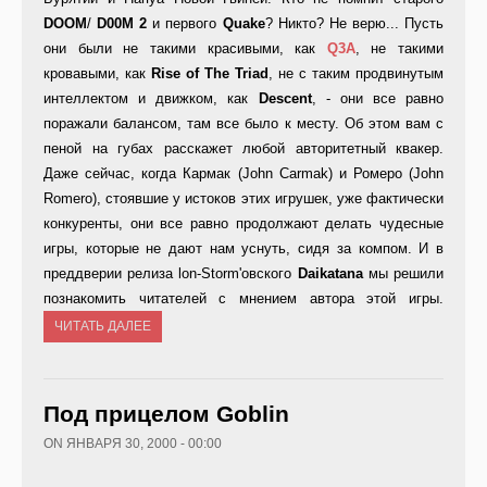
DOOM
/
D00
M 2
и первого
Quake
? Никто? Не верю... Пусть
они были не такими красивыми, как
Q3
A
, не такими
кровавыми, как
Rise
of
The
Triad
, не с таким продвинутым
интеллектом и движком, как
Descent
, - они все равно
поражали балансом, там все было к месту. Об этом вам с
пеной на губах расскажет любой авторитетный квакер.
Даже сейчас, когда Кармак (John Carmak) и Ромеро (John
Romero), стоявшие у истоков этих игрушек, уже фактически
конкуренты, они все равно продолжают делать чудесные
игры, которые не дают нам уснуть, сидя за компом. И в
преддверии релиза lon-Storm'oвского
Daikatana
мы решили
познакомить читателей с мнением автора этой игры.
ЧИТАТЬ ДАЛЕЕ
Под прицелом Goblin
ON ЯНВАРЯ 30, 2000 - 00:00