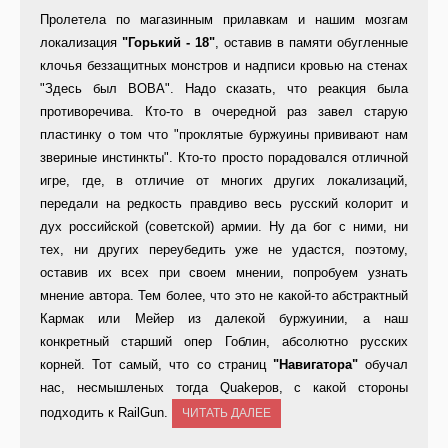
Пролетела по магазинным прилавкам и нашим мозгам
локализация
"Горький - 18"
, оставив в памяти обугленные
клочья беззащитных монстров и надписи кровью на стенах
"Здесь был ВОВА". Надо сказать, что реакция была
противоречива. Кто-то в очередной раз завел старую
пластинку о том что "проклятые буржуины прививают нам
звериные инстинкты". Кто-то просто порадовался отличной
игре, где, в отличие от многих других локализаций,
передали на редкость правдиво весь русский колорит и
дух российской (советской) армии. Ну да бог с ними, ни
тех, ни других переубедить уже не удастся, поэтому,
оставив их всех при своем мнении, попробуем узнать
мнение автора. Тем более, что это не какой-то абстрактный
Кармак или Мейер из далекой буржуинии, а наш
конкретный старший опер Гоблин, абсолютно русских
корней. Тот самый, что со страниц
"Навигатора"
обучал
нас, несмышленых тогда Quakeров, с какой стороны
подходить к RailGun.
ЧИТАТЬ ДАЛЕЕ