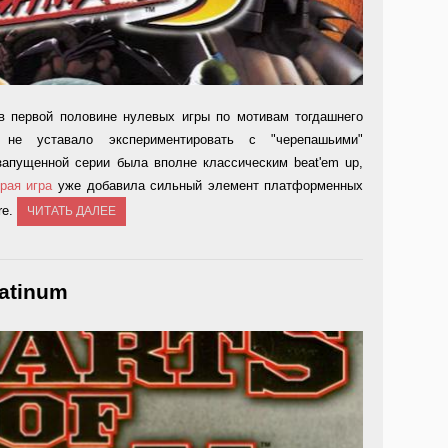
в первой половине нулевых игры по мотивам тогдашнего
, не уставало экспериментировать с "черепашьими"
апущенной серии была вполне классическим beat'em up,
рая игра
уже добавила сильный элемент платформенных
re.
ЧИТАТЬ ДАЛЕЕ
latinum