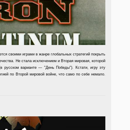
ется своими игра­ми в жанре глобальных стра­тегий покрыть
че­ства. Не стала исключением и Вторая мировая, которой
 (в русском варианте — "День Победы"). Кстати, игру эту
егией по Второй мировой войне, что само по себе немало.