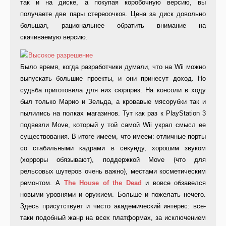
так и на диске, а покупая коробочную версию, вы
получаете две пары стереоочков. Цена за диск довольно
большая, рациональнее обратить внимание на
скачиваемую версию.
Было время, когда разработчики думали, что на Wii можно
выпускать большие проекты, и они принесут доход. Но
судьба приготовила для них сюрприз. На консоли в ходу
был только Марио и Зельда, а кровавые мясорубки так и
пылились на полках магазинов. Тут как раз к PlayStation 3
подвезли Move, который у той самой Wii украл смысл ее
существования. В итоге имеем, что имеем: отличные порты
со стабильными кадрами в секунду, хорошим звуком
(хорроры обязывают), поддержкой Move (что для
рельсовых шутеров очень важно), местами косметическим
ремонтом. А
The House of the Dead
и вовсе обзавелся
новыми уровнями и оружием. Больше и пожелать нечего.
Здесь присутствует и чисто академический интерес: все-
таки подобный жанр на всех платформах, за исключением