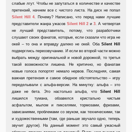
слабые лгут. Чтобы не запутаться в количестве и качестве
претензий, начнем все с чистого листа. На диск не попал
Silent Hill 4
. Почему? Написано, что перед нами лучшие
представители жанра ужасов
Silent Hill 2
и
3
. А четвертая
не лучший представитель, потому, что разработчики
слушают своих фанатов, которые, если сказали что игра не
окей – то она и вправду далеко не окей. Оба
Silent Hill
подверглись переозвучанию. И если во второй части можно
выбрать между оригинальной и новой дорожкой, то третья
такой возможности лишена. Не критично, но фанатам
новые голоса попортят немало нервов. Последняя, самая
важная претензия и самое обидное обстоятельство – игру
переделывали с альфа-версии. На минутку: альфа – это
даже не бета. Это настолько альфа, что
Silent Hill
лишился тумана, обзавелся кристально чистым
асфальтом, мылом и пикселями, тормозами, фризами,
зависаниями, проблемами со звуком, как техническими, так
и художественными (там, где раньше звучало одно, теперь
звучит другое). На данный момент это самый ужасный