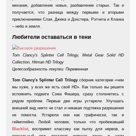
механик, добавление новых, разбавление старых. Так и
получается, что разница между первыми и вторыми
приключениями Слая, Джека и Дэкстера, Рэтчета и Кланка
– небо и земля.
Любители оставаться в тени
Tom Clancy's Splinter Cell Trilogy, Metal Gear Solid HD
Collection, Hitman HD Trilogy
Целесообразность покупки: Переменная
Tom Clancy's Splinter Cell Trilogy
сборник категории «чем
мы хуже, у всех же есть свой HD». Как только вы решите
вспомнить подвиги Сэма Фишера, сразу столкнетесь с
рядом проблем. Первые две игры устарели. Улучшать
внешний вид никто не стал и никакая подтяжка разрешения
не помогла. Устарели они как графически, так и
геймплейно. Любой человек, только что пробежавший
Blacklist
, воспримет классику как пытку для нервов, а
визуальный ряд поставит жирную точку в этом