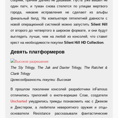
сборник, причем далеко не дешевый. Пусть уже вышел не
один патч, и туман снова стелется по улицам мертвого
города, никакие исправления не сделают из альфы
финальный билд. На компьютере пятилетней давности с
новой операционной системой можно запустить
Silent Hill
от второго до четвертого в широком формате, и они будут
выглядеть лучше, чем на любой из консолей, что ставит
крест на необходимости покупки
Silent Hill HD Collection
.
Девять платформеров
The Sly Trilogy, The Jak and Daxter Trilogy, The Ratchet &
Clank Trilogy
Целесообразность покупки: Высокая
В прошлом поколении консолей разработчики inFamous
отличились трилогией о еноте-воришке Слае, создатели
Uncharted
умудрились трижды познакомить нас с Джеком
и Декстером, а любители невероятного оружия и отцы-
основатели Resistance рассказывали фантастические