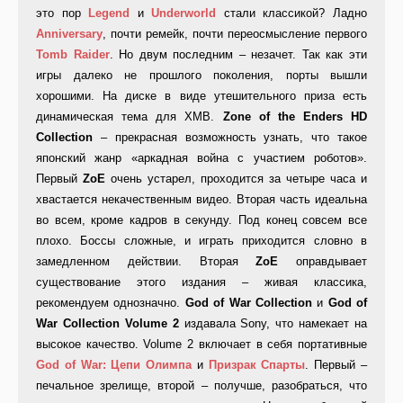
это пор
Legend
и
Underworld
стали классикой? Ладно
Anniversary
, почти ремейк, почти переосмысление первого
Tomb Raider
. Но двум последним – незачет. Так как эти
игры далеко не прошлого поколения, порты вышли
хорошими. На диске в виде утешительного приза есть
динамическая тема для XMB.
Zone of the Enders HD
Collection
– прекрасная возможность узнать, что такое
японский жанр «аркадная война с участием роботов».
Первый
ZoE
очень устарел, проходится за четыре часа и
хвастается некачественным видео. Вторая часть идеальна
во всем, кроме кадров в секунду. Под конец совсем все
плохо. Боссы сложные, и играть приходится словно в
замедленном действии. Вторая
ZoE
оправдывает
существование этого издания – живая классика,
рекомендуем однозначно.
God of War Collection
и
God of
War Collection Volume 2
издавала Sony, что намекает на
высокое качество. Volume 2 включает в себя портативные
God of War: Цепи Олимпа
и
Призрак Спарты
. Первый –
печальное зрелище, второй – получше, разобраться, что