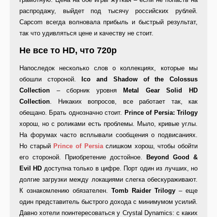
распродажу, выйдет под тысячу российских рублей.
Capcom всегда волновала прибыль и быстрый результат,
так что удивляться цене и качеству не стоит.
Не все то HD, что 720p
Напоследок несколько слов о коллекциях, которые мы
обошли стороной.
Ico and Shadow of the Colossus
Collection
– сборник уровня
Metal Gear Solid HD
Collection
. Никаких вопросов, все работает так, как
обещано. Брать однозначно стоит.
Prince of Persia: Trilogy
хорош, но с роликами есть проблемы. Мыло, кривые углы.
На форумах часто всплывали сообщения о подвисаниях.
Но старый
Prince of Persia
слишком хорош, чтобы обойти
его стороной. Приобретение достойное.
Beyond Good &
Evil HD
доступна только в цифре. Порт один из лучших, но
долгие загрузки между локациями слегка обескураживают.
К ознакомлению обязателен.
Tomb Raider Trilogy
– еще
один представитель быстрого дохода с минимумом усилий.
Давно хотели поинтересоваться у Crystal Dynamics: с каких