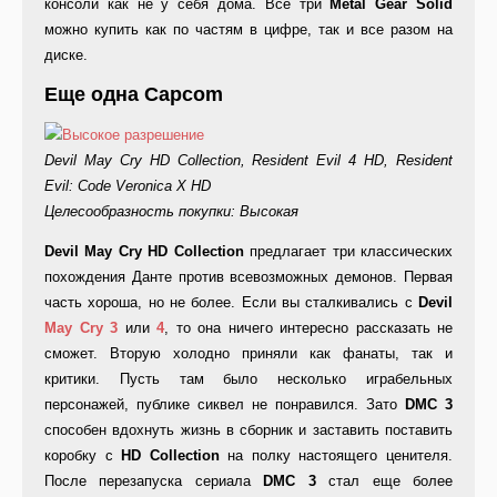
консоли как не у себя дома. Все три
Metal Gear Solid
можно купить как по частям в цифре, так и все разом на
диске.
Еще одна Capcom
Devil May Cry HD Collection, Resident Evil 4 HD, Resident
Evil: Code Veronica X HD
Целесообразность покупки: Высокая
Devil May Cry HD Collection
предлагает три классических
похождения Данте против всевозможных демонов. Первая
часть хороша, но не более. Если вы сталкивались с
Devil
May Cry 3
или
4
, то она ничего интересно рассказать не
сможет. Вторую холодно приняли как фанаты, так и
критики. Пусть там было несколько играбельных
персонажей, публике сиквел не понравился. Зато
DMC 3
способен вдохнуть жизнь в сборник и заставить поставить
коробку с
HD Collection
на полку настоящего ценителя.
После перезапуска сериала
DMC 3
стал еще более