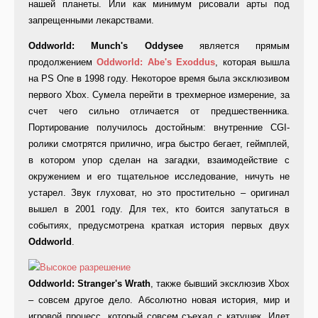
нашей планеты. Или как минимум рисовали арты под
запрещенными лекарствами.
Oddworld: Munch's Oddysee
является прямым
продолжением
Oddworld: Abe's Exoddus
, которая вышла
на PS One в 1998 году. Некоторое время была эксклюзивом
первого Xbox. Сумела перейти в трехмерное измерение, за
счет чего сильно отличается от предшественника.
Портирование получилось достойным: внутренние CGI-
ролики смотрятся прилично, игра быстро бегает, геймплей,
в котором упор сделан на загадки, взаимодействие с
окружением и его тщательное исследование, ничуть не
устарел. Звук глуховат, но это простительно – оригинал
вышел в 2001 году. Для тех, кто боится запутаться в
событиях, предусмотрена краткая история первых двух
Oddworld
.
Oddworld: Stranger's Wrath
, также бывший эксклюзив Xbox
– совсем другое дело. Абсолютно новая история, мир и
игровой процесс, который совсем съехал с катушек. Идет