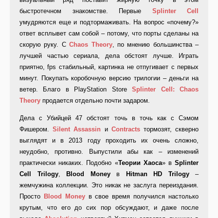
быстротечном знакомстве. Первые
Splinter Cell
умудряются еще и подтормаживать. На вопрос «почему?»
ответ всплывет сам собой – потому, что порты сделаны на
скорую руку. С
Chaos Theory
, по мнению большинства –
лучшей частью сериала, дела обстоят лучше. Играть
приятно, fps стабильный, картинка не отпугивает с первых
минут. Покупать коробочную версию трилогии – деньги на
ветер. Благо в PlayStation Store
Splinter Cell: Chaos
Theory
продается отдельно почти задаром.
Дела с Убийцей 47 обстоят точь в точь как с Сэмом
Фишером.
Silent Assassin
и
Contracts
тормозят, скверно
выглядят и в 2013 году проходить их очень сложно,
неудобно, противно. Выпустили абы как – изменений
практически никаких. Подобно «
Теории Хаоса
» в
Splinter
Cell Trilogy
,
Blood Money
в
Hitman HD Trilogy
–
жемчужина коллекции. Это никак не заслуга переиздания.
Просто
Blood Money
в свое время получился настолько
крутым, что его до сих пор обсуждают, и даже после