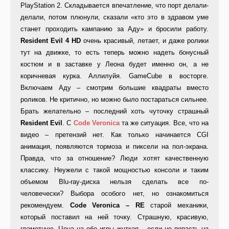
PlayStation 2. Складывается впечатление, что порт делали-
делали, потом плюнули, сказали «кто это в здравом уме
станет проходить кампанию за Аду» и бросили работу.
Resident Evil 4 HD
очень красивый, летает, и даже ролики
тут на движке, то есть теперь можно надеть бонусный
костюм и в заставке у Леона будет именно он, а не
коричневая курка. Аллилуйя. GameCube в восторге.
Включаем Аду – смотрим большие квадраты вместо
роликов. Не критично, но можно было постараться сильнее.
Брать желательно – последний хоть чуточку страшный
Resident Evil
. С
Code Veronica
та же ситуация. Все, что на
видео – претензий нет. Как только начинается CGI
анимация, появляются тормоза и пиксели на пол-экрана.
Правда, что за отношение? Люди хотят качественную
классику. Неужели с такой мощностью консоли и таким
объемом Blu-ray-диска нельзя сделать все по-
человечески? Выбора особого нет, но ознакомиться
рекомендуем.
Code Veronica – RE
старой механики,
который поставил на ней точку. Страшную, красивую,
грамотную. Цена на обе игры жуткая – если не попасть на