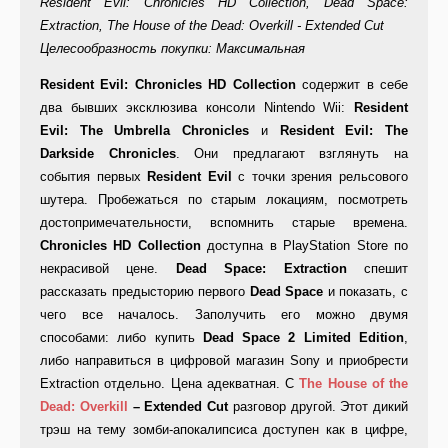
Resident Evil: Chronicles HD Collection, Dead Space:
Extraction, The House of the Dead: Overkill - Extended Cut
Целесообразность покупки: Максимальная
Resident Evil: Chronicles HD Collection
содержит в себе
два бывших эксклюзива консоли Nintendo Wii:
Resident
Evil: The Umbrella Chronicles
и
Resident Evil: The
Darkside Chronicles
. Они предлагают взглянуть на
события первых
Resident Evil
с точки зрения рельсового
шутера. Пробежаться по старым локациям, посмотреть
достопримечательности, вспомнить старые времена.
Chronicles HD Collection
доступна в PlayStation Store по
некрасивой цене.
Dead Space: Extraction
спешит
рассказать предысторию первого
Dead Space
и показать, с
чего все началось. Заполучить его можно двумя
способами: либо купить
Dead Space 2 Limited Edition
,
либо направиться в цифровой магазин Sony и приобрести
Extraction отдельно. Цена адекватная. С
The House of the
Dead: Overkill
– Extended Cut
разговор другой. Этот дикий
трэш на тему зомби-апокалипсиса доступен как в цифре,