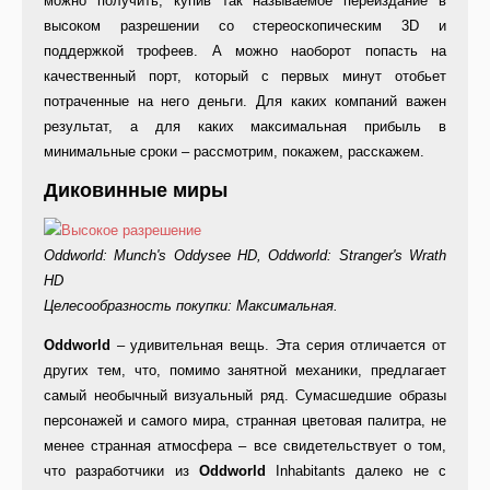
можно получить, купив так называемое переиздание в
высоком разрешении со стереоскопическим 3D и
поддержкой трофеев. А можно наоборот попасть на
качественный порт, который с первых минут отобьет
потраченные на него деньги. Для каких компаний важен
результат, а для каких максимальная прибыль в
минимальные сроки – рассмотрим, покажем, расскажем.
Диковинные миры
Oddworld: Munch's Oddysee HD, Oddworld: Stranger's Wrath
HD
Целесообразность покупки: Максимальная.
Oddworld
– удивительная вещь. Эта серия отличается от
других тем, что, помимо занятной механики, предлагает
самый необычный визуальный ряд. Сумасшедшие образы
персонажей и самого мира, странная цветовая палитра, не
менее странная атмосфера – все свидетельствует о том,
что разработчики из
Oddworld
Inhabitants далеко не с