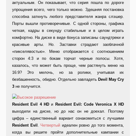
актуальным. Он показывает, что серия пошла по дороге
упрощения всего, чего только можно. Здешняя постановка
способна заткнуть любого представителя жанра слэшер.
Порты вышли противоречивые. С одной стороны, графика
четкая, кадры в секунду стабильные и в целом играть
комфортно. На диске в виде бонуса записаны саундтреки и
красивые арты. Но. Заставки страдают заоблачной
«пикселявостью». Меню отображается с соотношением
сторон 4:3 и по бокам торчат черные полосы. Хотя,
казалось, что может быть проще, чем растянуть меню на
16:9? Это мелочь, но за ролики, учитывая их
безбашенность, обидно. Отдельно завладеть
Devil May Cry
3
не получится.
Resident Evil 4 HD
и
Resident Evil: Code Veronica X HD
выходили на диске, но до нас он не доехал. Поэтому
цифра – единственный вариант ознакомиться с лучшими
Resident Evil
.
Четвертый
идеален ровно до того момента,
когда вы решите пройти дополнительные кампании с