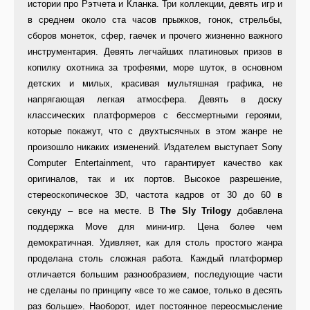
истории про Рэтчета и Кланка. Три коллекции, девять игр и
в среднем около ста часов прыжков, гонок, стрельбы,
сборов монеток, сфер, гаечек и прочего жизненно важного
инструментария. Девять легчайших платиновых призов в
копилку охотника за трофеями, море шуток, в основном
детских и милых, красивая мультяшная графика, не
напрягающая легкая атмосфера. Девять в доску
классических платформеров с бессмертными героями,
которые покажут, что с двухтысячных в этом жанре не
произошло никаких изменений. Издателем выступает Sony
Computer Entertainment, что гарантирует качество как
оригиналов, так и их портов. Высокое разрешение,
стереоскопическое 3D, частота кадров от 30 до 60 в
секунду – все на месте. В
The Sly Trilogy
добавлена
поддержка Move для мини-игр. Цена более чем
демократичная. Удивляет, как для столь простого жанра
проделана столь сложная работа. Каждый платформер
отличается большим разнообразием, последующие части
не сделаны по принципу «все то же самое, только в десять
раз больше». Наоборот, идет постоянное переосмысление