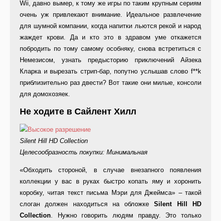
Wii, давно вымер, к тому же игры по таким крупным сериям
очень уж привлекают внимание. Идеальное развлечение
для шумной компании, когда напитки льются рекой и народ
жаждет крови. Да и кто это в здравом уме откажется
побродить по тому самому особняку, снова встретиться с
Немезисом, узнать предысторию приключений Айзека
Кларка и вырезать стрип-бар, попутно услышав слово f**k
приблизительно раз двести? Вот такие они милые, консоли
для домохозяек.
Не ходите в Сайлент Хилл
Silent Hill HD Collection
Целесообразность покупки: Минимальная
«Обходить стороной, в случае внезапного появления
коллекции у вас в руках быстро копать яму и хоронить
коробку, читая текст письма Мэри для Джеймса» – такой
слоган должен находиться на обложке
Silent Hill HD
Collection
. Нужно говорить людям правду. Это только