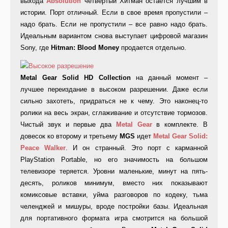
выхода
Absolution
четвертый Хитман остается лучшим в
истории. Порт отличный. Если в свое время пропустили –
надо брать. Если не пропустили – все равно надо брать.
Идеальным вариантом снова выступает цифровой магазин
Sony, где
Hitman: Blood Money
продается отдельно.
Metal Gear Solid HD Collection
на данный момент –
лучшее переиздание в высоком разрешении. Даже если
сильно захотеть, придраться не к чему. Это наконец-то
ролики на весь экран, сглаживание и отсутствие тормозов.
Чистый звук и первые два
Metal Gear
в комплекте. В
довесок ко второму и третьему
MGS
идет
Metal Gear Solid:
Peace Walker
. И он странный. Это порт с карманной
PlayStation Portable, но его значимость на большом
телевизоре теряется. Уровни маленькие, минут на пять-
десять, роликов минимум, вместо них показывают
комиксовые вставки, уйма разговоров по кодеку, тьма
челенджей и мишуры, вроде постройки базы. Идеальная
для портативного формата игра смотрится на большой