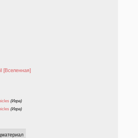
il [Вселенная]
nicles
(Игра)
nicles
(Игра)
цматериал