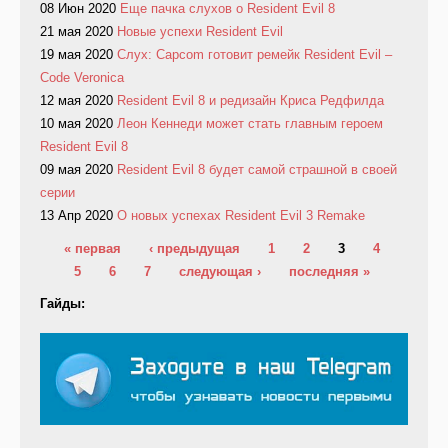
08 Июн 2020
Еще пачка слухов о Resident Evil 8
21 мая 2020
Новые успехи Resident Evil
19 мая 2020
Слух: Capcom готовит ремейк Resident Evil –
Code Veronica
12 мая 2020
Resident Evil 8 и редизайн Криса Редфилда
10 мая 2020
Леон Кеннеди может стать главным героем
Resident Evil 8
09 мая 2020
Resident Evil 8 будет самой страшной в своей
серии
13 Апр 2020
О новых успехах Resident Evil 3 Remake
Страницы
« первая
‹ предыдущая
1
2
3
4
5
6
7
следующая ›
последняя »
Гайды: