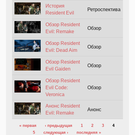
История
Ретроспектива
Resident Evil
Обзор Resident
Обзор
Evil: Remake
Обзор Resident
Обзор
Evil: Dead Aim
Обзор Resident
Обзор
Evil Gaiden
Обзор Resident
Evil Code:
Обзор
Veronica
Анонс Resident
Анонс
Evil: Remake
Страницы
« первая
‹ предыдущая
1
2
3
4
5
следующая ›
последняя »