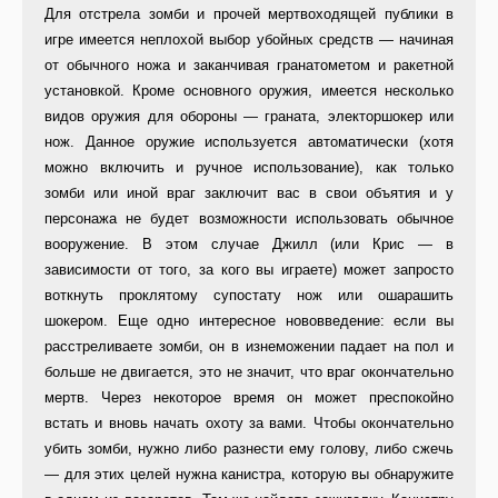
Для отстрела зомби и прочей мертвоходящей публики в
игре имеется неплохой выбор убойных средств — начиная
от обычного ножа и заканчивая гранатометом и ракетной
установкой. Кроме основного оружия, имеется несколько
видов оружия для обороны — граната, электоршокер или
нож. Данное оружие используется автоматически (хотя
можно включить и ручное использование), как только
зомби или иной враг заключит вас в свои объятия и у
персонажа не будет возможности использовать обычное
вооружение. В этом случае Джилл (или Крис — в
зависимости от того, за кого вы играете) может запросто
воткнуть проклятому супостату нож или ошарашить
шокером. Еще одно интересное нововведение: если вы
расстреливаете зомби, он в изнеможении падает на пол и
больше не двигается, это не значит, что враг окончательно
мертв. Через некоторое время он может преспокойно
встать и вновь начать охоту за вами. Чтобы окончательно
убить зомби, нужно либо разнести ему голову, либо сжечь
— для этих целей нужна канистра, которую вы обнаружите