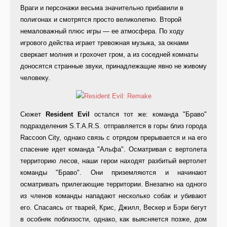
Враги и персонажи весьма значительно прибавили в
полигонах и смотрятся просто великолепно. Второй
немаловажный плюс игры — ее атмосфера. По ходу
игрового действа играет тревожная музыка, за окнами
сверкает молния и грохочет гром, а из соседней комнаты
доносятся странные звуки, принадлежащие явно не живому
человеку.
Сюжет
Resident Evil
остался тот же: команда "Браво"
подразделения S.T.A.R.S. отправляется в горы близ города
Raccoon City, однако связь с отрядом прерывается и на его
спасение идет команда "Альфа". Осматривая с вертолета
территорию лесов, наши герои находят разбитый вертолет
команды "Браво". Они приземляются и начинают
осматривать прилегающие территории. Внезапно на одного
из членов команды нападают несколько собак и убивают
его. Спасаясь от тварей, Крис, Джилл, Вескер и Бэри бегут
в особняк поблизости, однако, как выясняется позже, дом