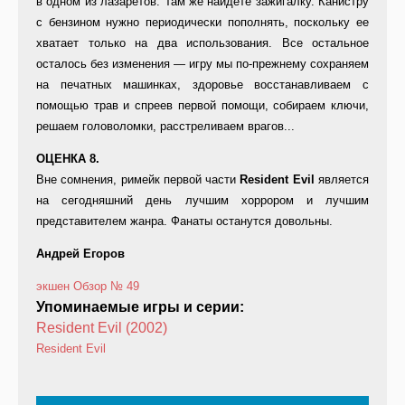
в одном из лазаретов. Там же найдете зажигалку. Канистру
с бензином нужно периодически пополнять, поскольку ее
хватает только на два использования. Все остальное
осталось без изменения — игру мы по-прежнему сохраняем
на печатных машинках, здоровье восстанавливаем с
помощью трав и спреев первой помощи, собираем ключи,
решаем головоломки, расстреливаем врагов...
ОЦЕНКА 8.
Вне сомнения, римейк первой части
Resident Evil
является
на сегодняшний день лучшим хоррором и лучшим
представителем жанра. Фанаты останутся довольны.
Андрей Егоров
экшен
Обзор
№ 49
Упоминаемые игры и серии:
Resident Evil (2002)
Resident Evil