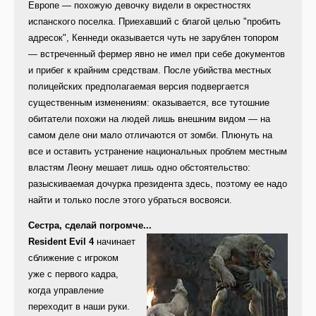
Европе — похожую девочку видели в окрестностях
испанского поселка. Приехавший с благой целью "пробить
адресок", Кеннеди оказывается чуть не зарублен топором
— встреченный фермер явно не имел при себе документов
и прибег к крайним средствам. После убийства местных
полицейских предполагаемая версия подвергается
существенным изменениям: оказывается, все тутошние
обитатели похожи на людей лишь внешним видом — на
самом деле они мало отличаются от зомби. Плюнуть на
все и оставить устранение национальных проблем местным
властям Леону мешает лишь одно обстоятельство:
разыскиваемая дочурка президента здесь, поэтому ее надо
найти и только после этого убраться восвояси.
Сестра, сделай погромче...
Resident Evil 4
начинает
сближение с игроком
уже с первого кадра,
когда управление
переходит в наши руки.