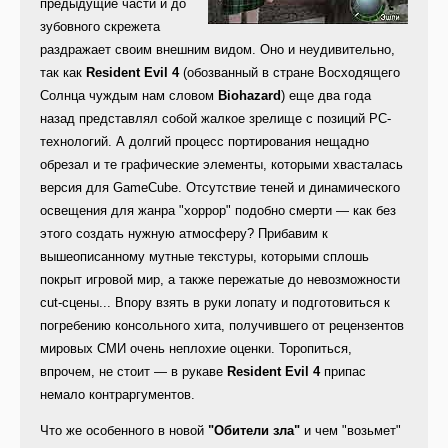
предыдущие части и до
зубовного скрежета
раздражает своим внешним видом. Оно и неудивительно,
так как
Resident Evil 4
(обозванный в стране Восходящего
Солнца чуждым нам словом
Biohazard
) еще два года
назад представлял собой жалкое зрелище с позиций PC-
технологий. А долгий процесс портирования нещадно
обрезал и те графические элементы, которыми хвасталась
версия для GameCube. Отсутствие теней и динамического
освещения для жанра "хоррор" подобно смерти — как без
этого создать нужную атмосферу? Прибавим к
вышеописанному мутные текстуры, которыми сплошь
покрыт игровой мир, а также пережатые до невозможности
cut-сцены... Впору взять в руки лопату и подготовиться к
погребению консольного хита, получившего от рецензентов
мировых СМИ очень неплохие оценки. Торопиться,
впрочем, не стоит — в рукаве
Resident Evil 4
припас
немало контраргументов.
Что же особенного в новой
"Обители зла"
и чем "возьмет"