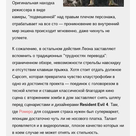
Оригинальная находка
режиссера в виде
камеры, "подвешенной" над правым плечом персонажа,
отрабатывает на все сто — проникновение во внутренний
мир экшена происходит мгновенно, даже чихнуть не
успеете.
К сожалению, в остальном действия Леона заставляют
вспомнить о традиционных "трудностях перевода":
ограниченном обзоре, невозможности стрельбы навскидку
и отсутствии клавиши прыжка. Хотя стоит отдать должное
Capcom, которая превратила чувство клаустрофобии в
одно из достоинств проекта — поединок с головорезом в
тесной клетке и ставшая классической благодаря кино
сцена с вторжением зомби в дом заставляют снять шляпу
перед сценаристами и дизайнерами
Resident Evil 4
. Там,
где
Ромеро
для создания страха нужен был супермаркет,
японцам достаточно чуть ли не носового платка. Талант
проявляется и в видеороликах, плохое качество которых ни
в коем случае не может отнять их стильность.