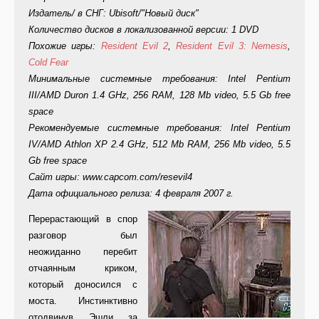
Издатель/ в СНГ: Ubisoft/"Новый диск"
Количество дисков в локализованной версии: 1 DVD
Похожие игры:
Resident Evil 2
,
Resident Evil 3: Nemesis
,
Cold Fear
Минимальные системные требования: Intel Pentium
III/AMD Duron 1.4 GHz, 256 RAM, 128 Mb video, 5.5 Gb free
space
Рекомендуемые системные требования: Intel Pentium
IV/AMD Athlon XP 2.4 GHz, 512 Mb RAM, 256 Mb video, 5.5
Gb free space
Сайт игры: www.capcom.com/resevil4
Дата официального релиза: 4 февраля 2007 г.
Перерастающий в спор
разговор был
неожиданно перебит
отчаянным криком,
который доносился с
моста. Инстинктивно
отодвинув Эшли за