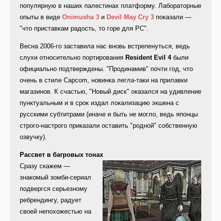
популярную в наших палестинах платформу. Лабораторные
опыты в виде
Onimusha 3
и
Devil May Cry 3
показали —
"что приставкам радость, то горе для PC".
Весна 2006-го заставила нас вновь встрепенуться, ведь
слухи относительно портирования
Resident Evil 4
были
официально подтверждены. "Продинамив" почти год, что
очень в стиле Capcom, новинка легла-таки на прилавки
магазинов. К счастью, "Новый диск" оказался на удивление
пунктуальным и в срок издал локализацию экшена с
русскими субтитрами (иначе и быть не могло, ведь японцы
строго-настрого приказали оставить "родной" собственную
озвучку).
Рассвет в багровых тонах
Сразу скажем —
знакомый зомби-сериал
подвергся серьезному
ребрендингу, радует
своей непохожестью на