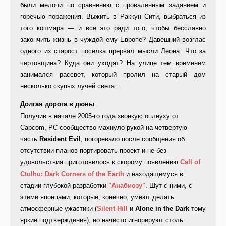
были мелочи по сравнению с проваленным заданием и
горечью поражения. Выжить в Раккун Сити, выбраться из
того кошмара — и все это ради того, чтобы бесславно
закончить жизнь в чуждой ему Европе? Давешний возглас
одного из старост поселка прервал мысли Леона. Что за
чертовщина? Куда они уходят? На улице тем временем
занимался рассвет, который пролил на старый дом
несколько скупых лучей света...
Долгая дорога в дюны
Получив в начале 2005-го года звонкую оплеуху от
Capcom, PC-сообщество махнуло рукой на четвертую
часть
Resident Evil
, погоревало после сообщения об
отсутствии планов портировать проект и не без
удовольствия приготовилось к скорому появлению
Call of
Ctulhu: Dark Corners of the Earth
и находящемуся в
стадии глубокой разработки
"Анабиозу"
. Шут с ними, с
этими японцами, которые, конечно, умеют делать
атмосферные ужастики (
Silent Hill
и
Alone in the Dark
тому
яркие подтверждения), но начисто игнорируют столь