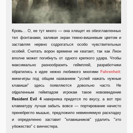
Кровь... О, ее тут много — она хлещет из обезглавленных
тел фонтанами, заливая экран темно-вишневым цветом и
заставляя нервно содрогаться особо чувствительных
особей. Считать ворон времени не хватает, так как Леон
вполне может погибнуть от одного крепкого удара. Чтобы
максимально разнообразить геймплей, разработчики
обратились к идее нежно любимого многими
Fahrenheit
:
мини-игры под общим названием "успей нажать нужные
клавиши" здесь появляются довольно часто. Не
обделенным геймпадом игрокам такое нововведение
Resident Evil 4
наверняка придется по вкусу, а вот про
клавиатуру лучше забыть вовсе — портирование начисто
пренебрегло мышью, предложило невменяемую раскладку
и определенно заставит "клавишников" удалить "это
убожество" с винчестера.