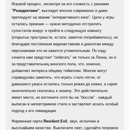
Игровой процесс, несмотря на его схожесть с ранними
"Резидентами"
, выглядит вполне современно и даже
претендует на звание "интерактивного кино". Цели у игры
остались прежние — нужно методично отстрелить
супостатов вокруг и пройти в следующую комнату
(открытых пространств, кстати, заметно поприбавилось), но
благодаря постоянным видеовставкам и диалогам между
персонажами это не кажется утомительным. По ходу
сюжета нам предстоит "побегать" не только за Леона, но и
за представительниц женского пола, что, конечно,
добавляет интереса общему геймплею. Многие могут
справедливо заметить, что играть стало легче, от
давешнего ужаса остались только рожки да ножки, а серия
окончательно скатилась к экшену. Это действительно
имеет место, но взгляните хотя бы на "боссов" - каждый
выписан в неповторимом стиле и заставляет искать особый
подход к его ликвидации.
Фирменная черта
Resident Evil
, звук, исполнен в
высочайшем качестве. Выключите свет, сделайте погромче