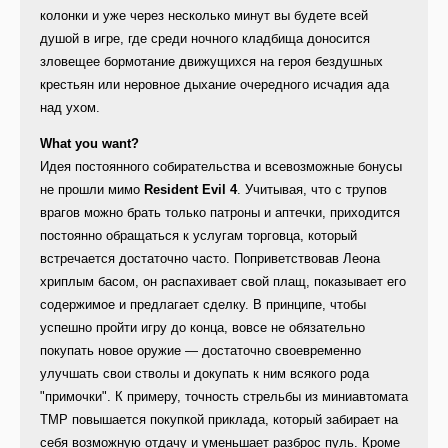
колонки и уже через несколько минут вы будете всей
душой в игре, где среди ночного кладбища доносится
зловещее бормотание движущихся на героя бездушных
крестьян или неровное дыхание очередного исчадия ада
над ухом.
What you want?
Идея постоянного собирательства и всевозможные бонусы
не прошли мимо
Resident Evil 4
. Учитывая, что с трупов
врагов можно брать только патроны и аптечки, приходится
постоянно обращаться к услугам торговца, который
встречается достаточно часто. Поприветствовав Леона
хриплым басом, он распахивает свой плащ, показывает его
содержимое и предлагает сделку. В принципе, чтобы
успешно пройти игру до конца, вовсе не обязательно
покупать новое оружие — достаточно своевременно
улучшать свои стволы и докупать к ним всякого рода
"примочки". К примеру, точность стрельбы из миниавтомата
TMP повышается покупкой приклада, который забирает на
себя возможную отдачу и уменьшает разброс пуль. Кроме