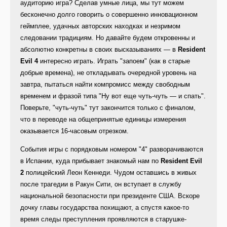
аудиторию игра? Сделав умные лица, мы тут можем
бесконечно долго говорить о совершенно инновационном
геймплее, удачных авторских находках и незримом
следовании традициям. Но давайте будем откровенны и
абсолютно конкретны в своих высказываниях — в
Resident
Evil 4
интересно играть. Играть "запоем" (как в старые
добрые времена), не откладывать очередной уровень на
завтра, пытаться найти компромисс между свободным
временем и фразой типа "Ну вот еще чуть-чуть — и спать".
Поверьте, "чуть-чуть" тут закончится только с финалом,
что в переводе на общепринятые единицы измерения
оказывается 16-часовым отрезком.
События игры с порядковым номером "4" разворачиваются
в Испании, куда прибывает знакомый нам по
Resident Evil
2
полицейский Леон Кеннеди. Чудом оставшись в живых
после трагедии в Ракун Сити, он вступает в службу
национальной безопасности при президенте США. Вскоре
дочку главы государства похищают, а спустя какое-то
время следы преступления проявляются в старушке-