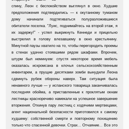
спину, Леон с беспокойством выглянул в окно. Худшие
предположения подтвердились — к окутанному туманом
дому начинали подтягиваться полуразложившиеся
обитатели поселка. "Луис, поднимайтесь на второй этаж, я
их задержу!" - успел выкрикнуть Кеннеди и прицельно
выстрелил в голову влезавшему в окно крестьянину.
Минутной паузы хватило на то, чтобы перегородить проемы
в стенах удачно стоявшими рядом шкафами. Впрочем,
штурм был неминуем: спустя некоторое время мебель
оказалась искромсана в клочья сельскохозяйственным
инвентарем, а прущие десятками зомби вынудили Леона
сдвинуть рубеж обороны наверх. Там ситуация была
ненамного лучше — у испанского товарища заканчивалась
последняя обойма, а приставленные к проклятым окнам
лестницы красноречиво намекали на успешное завершение
вторжения. Откинув пару лестниц с ходячими мертвецами,
агент национальной безопасности приготовился к самому
худшему: собственной смерти и повторному похищению
только что спасенной девочки. Страх... Отчаяние... Все это