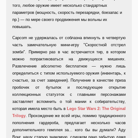
того, любое оружие имеет несколько стандартных
параметров (мощность, скорость перезарядки, боезапас и
пр.) — по мере своего продвижения мы вольны их
повышать.
Capcom не удержалась от соблазна впихнуть в четвертую
часть замечательную мини-игру "Скоростной отстрел
зомби". Примерно раз в час встречается тир, в котором
можно попрактиковаться на движущихся мишенях.
Развлечение абсолютно бесплатное — нужно лишь
определиться с типом используемого оружия (инвентарь, к
счастью, за счет заведения). Получение в качестве приза
пробочек от бутылок и последующее открытие
коллекционных статуэток с главными персонажами
заставляет вспомнить о той мании к собирательству,
которая имела место быть в
Lego Star Wars 2: The Original
Trilogy
. Прохождение же всей игры, помимо традиционного
пополнения гардероба, предлагает несколько часов
дополнительного гемплея за... кого бы вы думали? Аду
Вонг, нашу старую знакомую, слишком рано забытую даже