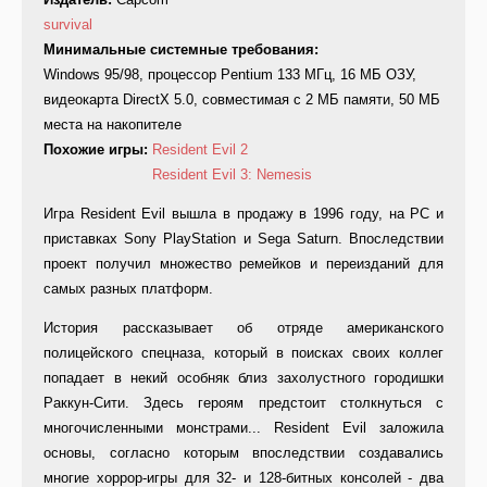
survival
Минимальные системные требования:
Windows 95/98, процессор Pentium 133 МГц, 16 МБ ОЗУ,
видеокарта DirectX 5.0, совместимая с 2 МБ памяти, 50 МБ
места на накопителе
Похожие игры:
Resident Evil 2
Resident Evil 3: Nemesis
Игра Resident Evil вышла в продажу в 1996 году, на PC и
приставках Sony PlayStation и Sega Saturn. Впоследствии
проект получил множество ремейков и переизданий для
самых разных платформ.
История рассказывает об отряде американского
полицейского спецназа, который в поисках своих коллег
попадает в некий особняк близ захолустного городишки
Раккун-Сити. Здесь героям предстоит столкнуться с
многочисленными монстрами... Resident Evil заложила
основы, согласно которым впоследствии создавались
многие хоррор-игры для 32- и 128-битных консолей - два