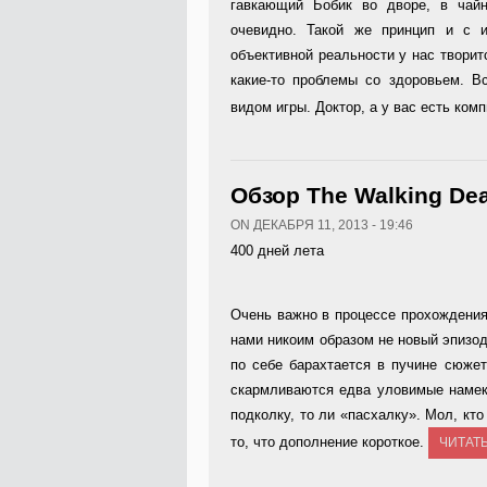
гавкающий Бобик во дворе, в чайн
очевидно. Такой же принцип и с 
объективной реальности у нас творит
какие-то проблемы со здоровьем. 
видом игры. Доктор, а у вас есть ко
Обзор The Walking Dea
ON ДЕКАБРЯ 11, 2013 - 19:46
400 дней лета
Очень важно в процессе прохождени
нами никоим образом не новый эпизод 
по себе барахтается в пучине сюже
скармливаются едва уловимые намеки
подколку, то ли «пасхалку». Мол, кт
то, что дополнение короткое.
ЧИТАТ