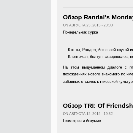
Обзор Randal's Monda
ON АВГУСТА 25, 2015 - 23:03
Понедельник сурка
— Кто ты, Рэндел, без своей крутой и
— Клептоман, болтун, сквернослов, не
На этом выдуманном диалоге с гл
похождениях нового знакомого по им
забавных отсылок к гиковской культур
Обзор TRI: Of Friends
ON АВГУСТА 12, 2015 - 19:32
Геометрия и безумие