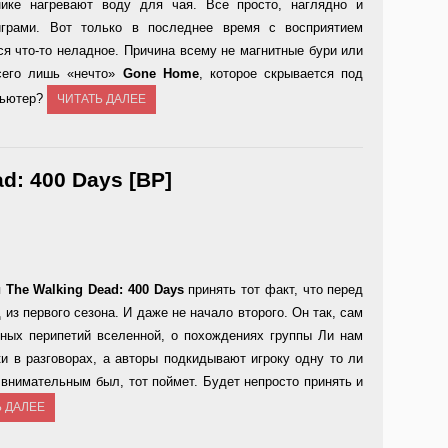
ике нагревают воду для чая. Все просто, наглядно и
играми. Вот только в последнее время с восприятием
ся что-то неладное. Причина всему не магнитные бури или
Всего лишь «нечто»
Gone Home
, которое скрывается под
мпьютер?
ЧИТАТЬ ДАЛЕЕ
d: 400 Days [ВР]
я
The Walking Dead: 400 Days
принять тот факт, что перед
из первого сезона. И даже не начало второго. Он так, сам
тных перипетий вселенной, о похождениях группы Ли нам
 в разговорах, а авторы подкидывают игроку одну то ли
о внимательным был, тот поймет. Будет непросто принять и
Ь ДАЛЕЕ