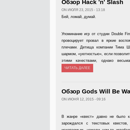
Обзор Hack 'n' Slash
ON ИЮЛЯ 23, 2015 - 13:18
Бей, ломай, думай.
Упоминание игр от студии Double Fi
провоцирует провал в яркие восп
плечами. Детища компании Тима Ш
шармом, «уютностью», если позволит
этими качествами, однако весьм
ЧИТАТЬ ДАЛЕЕ
Обзор Gods Will Be Wa
ON ИЮНЯ 12, 2015 - 09:16
В жанре «квест» давно не было к
зарождался с текстовых квестов
ископаемым, нежели чем-то играбе