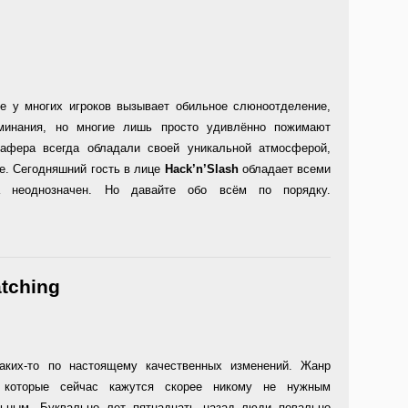
ne у многих игроков вызывает обильное слюноотделение,
оминания, но многие лишь просто удивлённо пожимают
афера всегда обладали своей уникальной атмосферой,
е. Сегодняшний гость в лице
Hack’n’Slash
обладает всеми
а неоднозначен. Но давайте обо всём по порядку.
tching
аких-то по настоящему качественных изменений. Жанр
, которые сейчас кажутся скорее никому не нужным
льным. Буквально лет пятнадцать назад люди повально