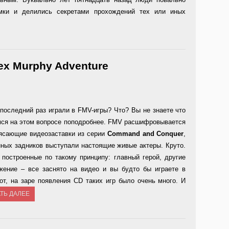
омки и делились секретами прохождений тех или иных
Tex Murphy Adventure
последний раз играли в FMV-игры? Что? Вы не знаете что
мся на этом вопросе поподробнее. FMV расшифровывается
трясающие видеозаставки из серии
Command and Conquer
,
нных задников выступали настоящие живые актеры. Круто.
 построенные по такому принципу: главный герой, другие
жение – все заснято на видео и вы будто бы играете в
от, на заре появления CD таких игр было очень много. И
ТЬ ДАЛЕЕ