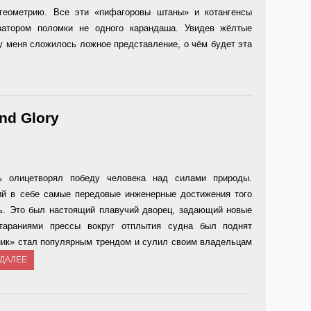
геометрию. Все эти «пифагоровы штаны» и котангенсы
затором поломки не одного карандаша. Увидев жёлтые
 у меня сложилось ложное представление, о чём будет эта
nd Glory
ь олицетворял победу человека над силами природы.
й в себе самые передовые инженерные достижения того
ь. Это был настоящий плавучий дворец, задающий новые
Стараниями прессы вокруг отплытия судна был поднят
аник» стал популярным трендом и сулил своим владельцам
 ДАЛЕЕ