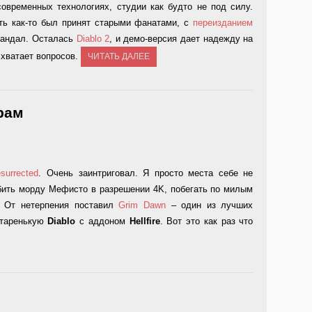
современных технологиях, студии как будто не под силу.
ь как-то был принят старыми фанатами, с
переизданием
кандал. Осталась
Diablo 2
, и демо-версия дает надежду на
 хватает вопросов.
ЧИТАТЬ ДАЛЕЕ
рам
surrected
. Очень заинтриговал. Я просто места себе не
абить морду Мефисто в разрешении 4K, побегать по милым
. От нетерпения поставил
Grim Dawn
– один из лучших
 старенькую
Diablo
с аддоном
Hellfire
. Вот это как раз что