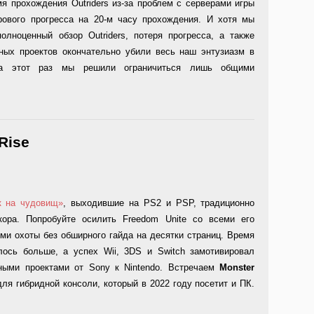
я прохождения Outriders из-за проблем с серверами игры
рового прогресса на 20-м часу прохождения. И хотя мы
олноценный обзор Outriders, потеря прогресса, а также
ных проектов окончательно убили весь наш энтузиазм в
на этот раз мы решили ограничиться лишь общими
Rise
к на чудовищ»
, выходившие на PS2 и PSP, традиционно
ора. Попробуйте осилить Freedom Unite со всеми его
ми охоты без обширного гайда на десятки страниц. Время
лось больше, а успех Wii, 3DS и Switch замотивировал
ными проектами от Sony к Nintendo. Встречаем
Monster
я гибридной консоли, который в 2022 году посетит и ПК.