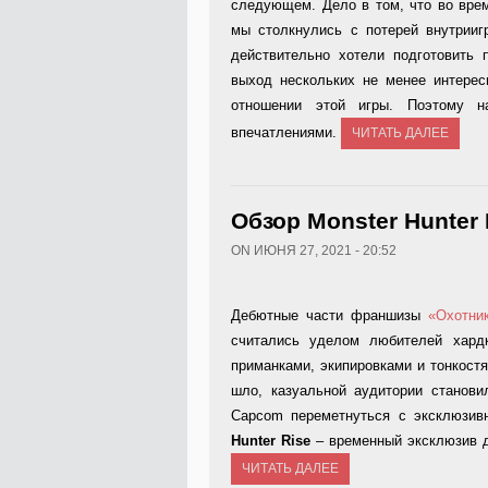
следующем. Дело в том, что во врем
мы столкнулись с потерей внутрииг
действительно хотели подготовить п
выход нескольких не менее интерес
отношении этой игры. Поэтому 
впечатлениями.
ЧИТАТЬ ДАЛЕЕ
Обзор Monster Hunter 
ON ИЮНЯ 27, 2021 - 20:52
Дебютные части франшизы
«Охотни
считались уделом любителей хардк
приманками, экипировками и тонкостя
шло, казуальной аудитории станови
Capcom переметнуться с эксклюзив
Hunter Rise
– временный эксклюзив дл
ЧИТАТЬ ДАЛЕЕ