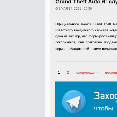
Grand Theft Auto 6: с
ON МАЯ 14, 2021 - 10:50
Официального анонса Grand Theft Aut
известного бандитского сериала когд
одна из тех игр, что формируют «лиц
поклонников, они прекрасно продают
сериал, обладающий такими великол
Страницы
1
2
следующая ›
послед