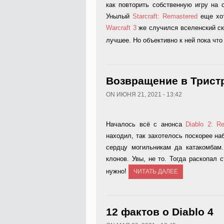
как повторить собственную игру на 
Унылый
Starcraft: Remastered
еще хот
Warcraft 3
же случился вселенский с
лучшее. Но объективно к ней пока что
Возвращение в Трист
ON ИЮНЯ 21, 2021 - 13:42
Началось всё с анонса
Diablo 2: Re
находил, так захотелось поскорее н
сердцу могильникам да катакомбам
клонов. Увы, не то. Тогда раскопал
нужно!
ЧИТАТЬ ДАЛЕЕ
12 фактов о Diablo 4