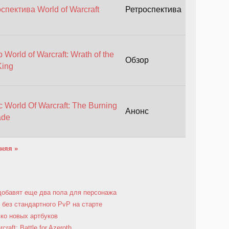
спектива World of Warcraft
Ретроспектива
 World of Warcraft: Wrath of the
Обзор
King
 World Of Warcraft: The Burning
Анонс
ade
няя »
t добавят еще два пола для персонажа
 – без стандартного PvP на старте
ько новых артбуков
raft: Battle for Azeroth