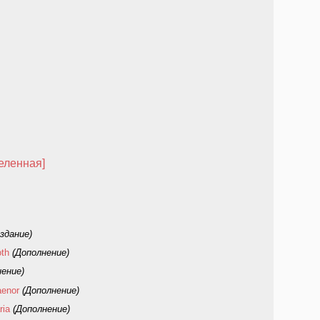
селенная]
здание)
oth
(Дополнение)
нение)
aenor
(Дополнение)
ria
(Дополнение)