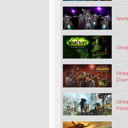
World
Обзор
Обзор
Drae
Обзор
Panda