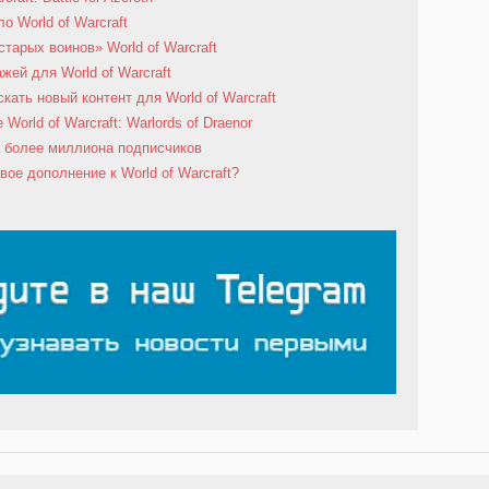
ло World of Warcraft
старых воинов» World of Warcraft
ей для World of Warcraft
кать новый контент для World of Warcraft
orld of Warcraft: Warlords of Draenor
ла более миллиона подписчиков
овое дополнение к World of Warcraft?