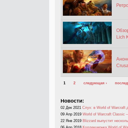
Ретро
Обзор
Lich 
Анонс
Crus
Страницы
1
2
следующая ›
послед
Новости:
02 Дек 2021
Слух: в World of Warcraf
09 Апр 2019
World of Warcraft Classic
22 Янв 2019
Blizzard выпустит нескол
06 Апр 2018
Коллекционка World of Warc