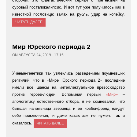
стороны, это фантастический сериал с претензией на
суровый постапокалипсис. И вот тут уже получилось как в
известной пословице: замах на рубль, удар на копейку.
ЧИТАТЬ ДАЛЕЕ
Мир Юрского периода 2
ON АВГУСТА 24, 2019 - 17:15
Учёные-генетики так увлеклись разведением поумневших
рептилий, что в «Мире Юрского периода 2» последние
имели все шансы на интеллектуальное превосходство
против героев-людей. Вспоминая первый
«Мир»
–
апологетику естественного отбора, я не сомневался, что
бывшая начальница зверинца и ее ковбойфренд найдут
себе приключения, и даже катаклизм не нужен. Так и
оказалось.
ЧИТАТЬ ДАЛЕЕ