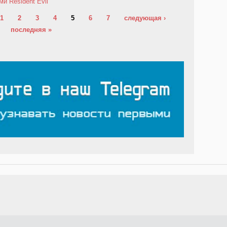
и Resident Evil
1
2
3
4
5
6
7
следующая ›
последняя »