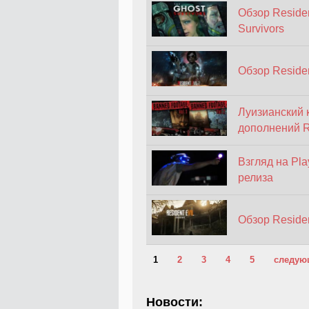
Обзор Residen
Survivors
Обзор Residen
Луизианский 
дополнений Re
Взгляд на Pla
релиза
Обзор Residen
Страницы
1
2
3
4
5
следую
Новости: