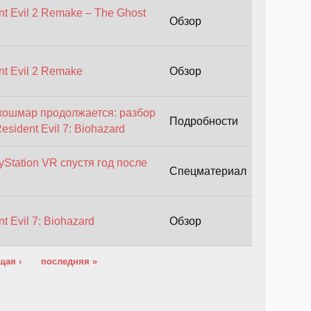
t Evil 2 Remake – The Ghost
Обзор
t Evil 2 Remake
Обзор
кошмар продолжается: разбор
Подробности
sident Evil 7: Biohazard
yStation VR спустя год после
Спецматериал
t Evil 7: Biohazard
Обзор
щая ›
последняя »