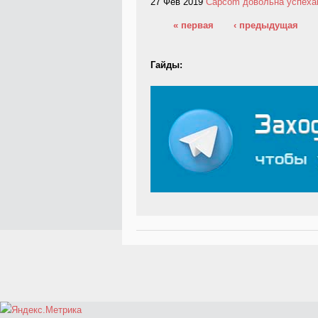
27 Фев 2019
Capcom довольна успехам
Страницы
« первая
‹ предыдущая
Гайды: