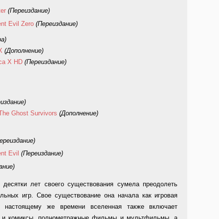
er
(Переиздание)
nt Evil Zero
(Переиздание)
ра)
X
(Дополнение)
ica X HD
(Переиздание)
издание)
The Ghost Survivors
(Дополнение)
ереиздание)
nt Evil
(Переиздание)
ание)
а десятки лет своего существования сумела преодолеть
льных игр. Свое существование она начала как игровая
К настоящему же времени вселенная также включает
и и комиксы, полнометражные фильмы и мультфильмы, а