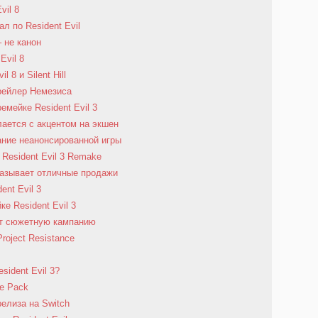
vil 8
ал по Resident Evil
– не канон
Evil 8
 8 и Silent Hill
трейлер Немезиса
емейке Resident Evil 3
елается с акцентом на экшен
ание неанонсированной игры
Resident Evil 3 Remake
оказывает отличные продажи
ent Evil 3
е Resident Evil 3
чит сюжетную кампанию
roject Resistance
sident Evil 3?
le Pack
 релиза на Switch