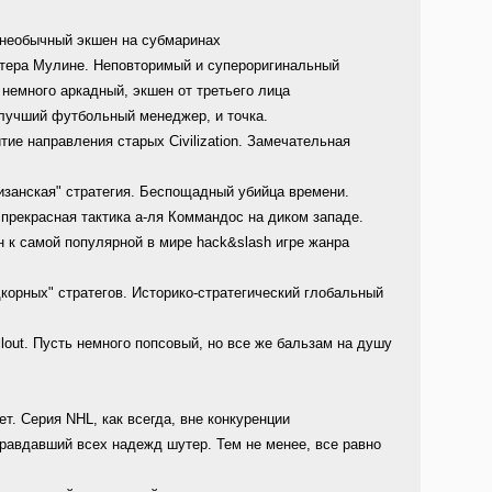
необычный экшен на субмаринах
тера Мулине. Неповторимый и супероригинальный
немного аркадный, экшен от третьего лица
учший футбольный менеджер, и точка.
ие направления старых Civilization. Замечательная
занская" стратегия. Беспощадный убийца времени.
—
прекрасная тактика а-ля Коммандос на диком западе.
н к самой популярной в мире hack&slash игре жанра
корных" стратегов. Историко-стратегический глобальный
lout. Пусть немного попсовый, но все же бальзам на душу
т. Серия NHL, как всегда, вне конкуренции
равдавший всех надежд шутер. Тем не менее, все равно