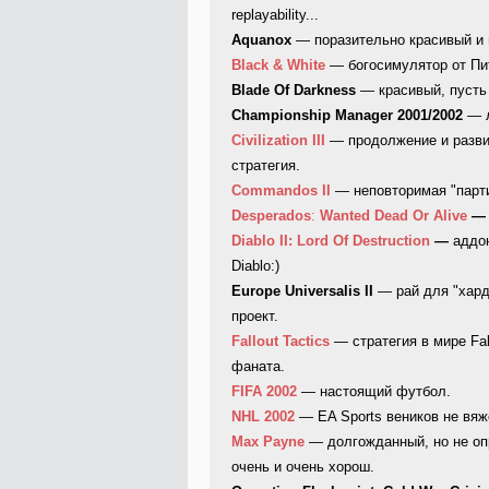
replayability...
Aquanox
— поразительно красивый и 
Black & White
— богосимулятор от Пи
Blade Of Darkness
— красивый, пусть 
Сhampionship Manager 2001/2002
— л
Сivilization III
— продолжение и развит
стратегия.
Сommandos II
— неповторимая "парти
Desperados
:
Wanted Dead Or Alive
Diablo II: Lord Of Destruction
—
аддо
Diablo:)
Europe Universalis II
— рай для "хард
проект.
Fallout Tactics
— стратегия в мире Fal
фаната.
FIFA 2002
— настоящий футбол.
NHL 2002
— EA Sports веников не вяже
Max Payne
— долгожданный, но не оп
очень и очень хорош.