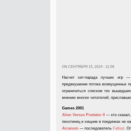
ON СЕНТЯБРЯ 15, 2024 - 11:58
Насчет хит-парада лучших игр —
предвкушении потока возмущенных пи
ограничиться списком тех вышедших 
мнению многих читателей, приславших 
Games 2001
Alien Versus Predator II
— кто сказал,
пехотинец и хищник в поединках не на
Arcanum
— последователь
Fallout
. О