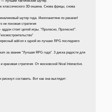
— лучший тактический шутер.
 классического 3D-экшена. Снова фрицы, снова
еналиновый шутер года. Инопланетяне no pasaran!
о не похожая стратегия
 аддон стоит целой игры. "Прэлесно, Прэлесно!".
"космостроительство"
ересный add-on к одной из лучших RPG последнего
um за звание "Лучшая RPG года". 3 диска радости для
и красивая стратегия. От московской Nival Interactive.
 рискнул составить. Вот как она выглядит: