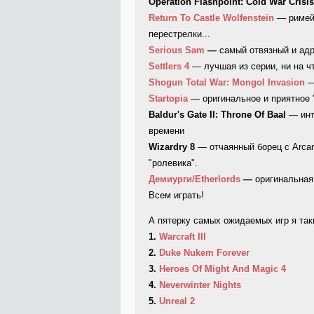
Operation Flashpoint: Cold War Crisis
Return To Castle Wolfenstein
— римейк
перестрелки...
Serious Sam
—
самый отвязный и адр
Settlers 4
— лучшая из серии, ни на чт
Shogun Total War: Mongol Invasion
—
Startopia
— оригинальное и приятное 
Baldur's Gate II: Throne Of Baal
— инт
времени
Wizardry 8
— отчаянный борец с Arcan
"ролевика".
Демиурги/Etherlords
—
оригинальная 
Всем играть!
А пятерку самых ожидаемых игр я таки
1.
Warcraft III
2.
Duke Nukem Forever
3.
Heroes Of Might And Magic 4
4.
Neverwinter Nights
5.
Unreal 2