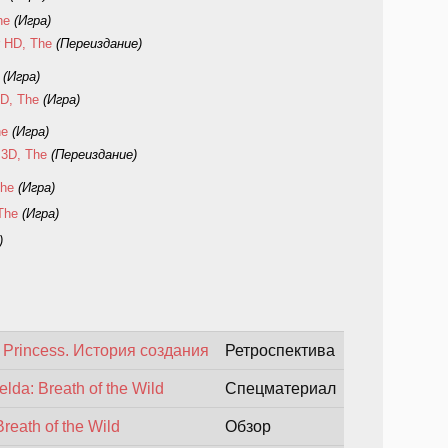
he
(Игра)
r HD, The
(Переиздание)
(Игра)
3D, The
(Игра)
he
(Игра)
 3D, The
(Переиздание)
The
(Игра)
The
(Игра)
)
t Princess. История создания
Ретроспектива
da: Breath of the Wild
Спецматериал
reath of the Wild
Обзор