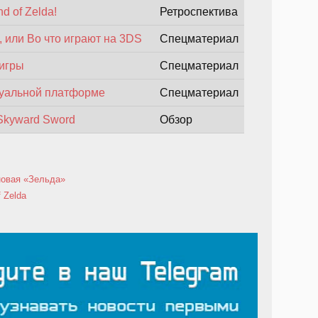
d of Zelda!
Ретроспектива
 или Во что играют на 3DS
Спецматериал
 игры
Спецматериал
азуальной платформе
Спецматериал
 Skyward Sword
Обзор
новая «Зельда»
 Zelda