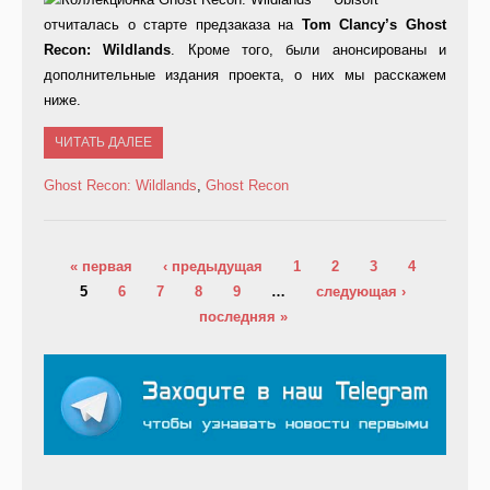
отчиталась о старте предзаказа на
Tom Clancy’s Ghost
Recon: Wildlands
. Кроме того, были анонсированы и
дополнительные издания проекта, о них мы расскажем
ниже.
ЧИТАТЬ ДАЛЕЕ
Ghost Recon: Wildlands
,
Ghost Recon
Страницы
« первая
‹ предыдущая
1
2
3
4
5
6
7
8
9
…
следующая ›
последняя »