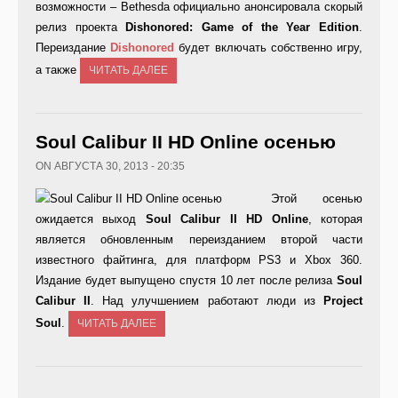
возможности – Bethesda официально анонсировала скорый
релиз проекта
Dishonored: Game of the Year Edition
.
Переиздание
Dishonored
будет включать собственно игру,
а также
ЧИТАТЬ ДАЛЕЕ
Soul Calibur II HD Online осенью
ON АВГУСТА 30, 2013 - 20:35
Этой осенью
ожидается выход
Soul Calibur II HD Online
, которая
является обновленным переизданием второй части
известного файтинга, для платформ PS3 и Xbox 360.
Издание будет выпущено спустя 10 лет после релиза
Soul
Calibur II
. Над улучшением работают люди из
Project
Soul
.
ЧИТАТЬ ДАЛЕЕ
Страницы