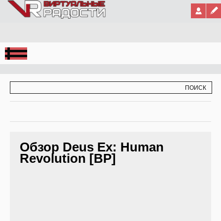
Jump to Navigation
ФОРМА ПОИСКА
ПОИСК
Обзор Deus Ex: Human
Revolution [ВР]