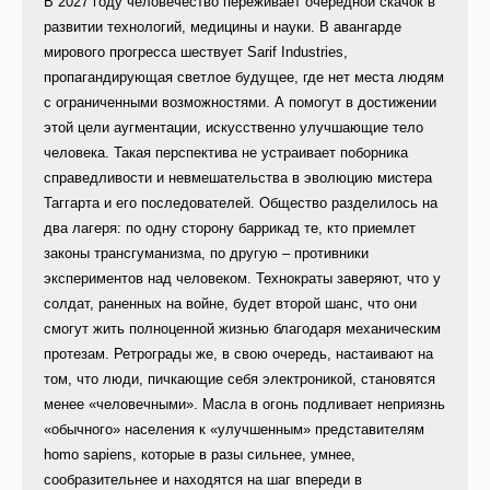
В 2027 году человечество переживает очередной скачок в
развитии технологий, медицины и науки. В авангарде
мирового прогресса шествует Sarif Industries,
пропагандирующая светлое будущее, где нет места людям
с ограниченными возможностями. А помогут в достижении
этой цели аугментации, искусственно улучшающие тело
человека. Такая перспектива не устраивает поборника
справедливости и невмешательства в эволюцию мистера
Таггарта и его последователей. Общество разделилось на
два лагеря: по одну сторону баррикад те, кто приемлет
законы трансгуманизма, по другую – противники
экспериментов над человеком. Технократы заверяют, что у
солдат, раненных на войне, будет второй шанс, что они
смогут жить полноценной жизнью благодаря механическим
протезам. Ретрограды же, в свою очередь, настаивают на
том, что люди, пичкающие себя электроникой, становятся
менее «человечными». Масла в огонь подливает неприязнь
«обычного» населения к «улучшенным» представителям
homo sapiens, которые в разы сильнее, умнее,
сообразительнее и находятся на шаг впереди в