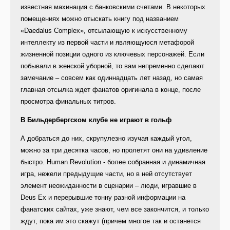
известная махинация с банковскими счетами. В некоторых
помещениях можно отыскать книгу под названием
«Daedalus Complex», отсылающую к искусственному
интеллекту из первой части и являющуюся метафорой
жизненной позиции одного из ключевых персонажей. Если
побывали в женской уборной, то вам непременно сделают
замечание – совсем как одиннадцать лет назад, но самая
главная отсылка ждет фанатов оригинала в конце, после
просмотра финальных титров.
В Бильдербергском клубе не играют в гольф
А добраться до них, скрупулезно изучая каждый угол,
можно за три десятка часов, но пролетят они на удивление
быстро. Human Revolution - более собранная и динамичная
игра, нежели предыдущие части, но в ней отсутствует
элемент неожиданности в сценарии – люди, игравшие в
Deus Ex и перерывшие тонну разной информации на
фанатских сайтах, уже знают, чем все закончится, и только
ждут, пока им это скажут (причем многое так и останется