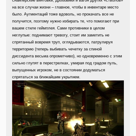
снайперские винтовки, дробовики и вагон других «стволов»
на все случаи жизни – главное, чтобы в инвентаре место
было. Аугментаций тоже вдоволь, но прокачать все не
получится, поэтому нужно избирать те, что помогают при
вашем стиле геймплея. Сами противники в целом
неглупые: поднимают тревогу, стоит им заметить не
спрятанный вовремя труп, оглядываются, патрулируя
территорию (теперь выбивать чечетку за спиной
диссидента весьма опрометчиво), но одновременно с этим
сильно глупят в перестрелках, умирая под градом пуль,
выпущенных игроком, не в состоянии додуматься
спрятаться за ближайшим укрытием.