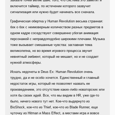
захвате точки велик шанс того, что система это заметит и
включится таймер, по истечении которого зазвучит
сигнализация или нужно будет начинать все сначала.
Графическая обертка у Human Revolution весьма странная:
бок о бок с неимоверным количеством разных предметов в
одном кадре соседствуют совершенно убогая анимация
персонажей с неправдоподобно широкими плечами. Музыка
тоже вызывает смешанные чувства: заглавная тема
великолепна, но во время игрового процесса звучит
невнятный эмбиент, который не мешает, но и не создает
нужной атмосферы.
Искать недочеты в Deus Ex: Human Revolution очень
трудно, да и не особо хочется. Единственный и главный
недостаток игры, который не позволяет назвать ее
произведением, это отсутствие каких-либо новаторских или
хотя бы своих идей. Все, что мы видим в HR, уже где-то
было, ничего нового тут нет. Кое-что выдернуто из
BioShock, кое-что из Thief, кое-что из Blade Runner, еще
чуточку из Hitman и Mass Effect, а местами игра и вовсе