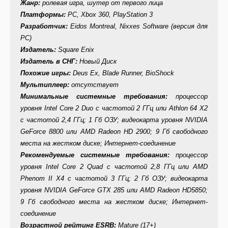
Жанр:
ролевая игра, шутер от первого лица
Платформы:
PC, Xbox 360, PlayStation 3
Разработчик:
Eidos Montreal, Nixxes Software (версия для
PC)
Издатель:
Square Enix
Издатель в СНГ:
Новый Диск
Похожие игры:
Deus Ex, Blade Runner, BioShock
Мультиплеер:
отсутствует
Минимальные системные требования:
процессор
уровня Intel Core 2 Duo с частотой 2 ГГц или Athlon 64 X2
с частотой 2,4 ГГц; 1 Гб ОЗУ; видеокарта уровня NVIDIA
GeForce 8800 или AMD Radeon HD 2900; 9 Гб свободного
места на жестком диске; Интернет-соединение
Рекомендуемые системные требования:
процессор
уровня Intel Core 2 Quad с частотой 2,8 ГГц или AMD
Phenom II X4 с частотой 3 ГГц; 2 Гб ОЗУ; видеокарта
уровня NVIDIA GeForce GTX 285 или AMD Radeon HD5850;
9 Гб свободного места на жестком диске; Интернет-
соединение
Возрастной рейтинг ESRB:
Mature (17+)