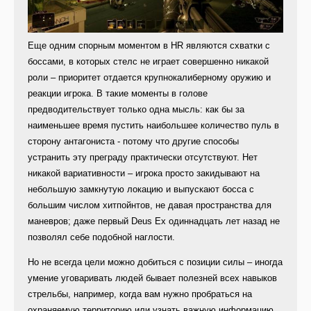
Еще одним спорным моментом в HR являются схватки с
боссами, в которых стелс не играет совершенно никакой
роли – приоритет отдается крупнокалиберному оружию и
реакции игрока. В такие моменты в голове
предводительствует только одна мысль: как бы за
наименьшее время пустить наибольшее количество пуль в
сторону антагониста - потому что другие способы
устранить эту преграду практически отсутствуют. Нет
никакой вариативности – игрока просто закидывают на
небольшую замкнутую локацию и выпускают босса с
большим числом хитпойнтов, не давая пространства для
маневров; даже первый Deus Ex одиннадцать лет назад не
позволял себе подобной наглости.
Но не всегда цели можно добиться с позиции силы – иногда
умение уговаривать людей бывает полезней всех навыков
стрельбы, например, когда вам нужно пробраться на
охраняемую территорию или узнать важную информацию.