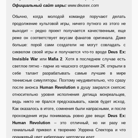
Официальный сайт игры:
www.deusex.com
Обычно, когда молодой команде поручают делать
продолжение культовой игры, ничего путного из этого не
выходит – редко проект получается качественным, еще
реже он соответствует вкусам фанатов оригинала. Даже
больше: порой сами создатели не могут совладать с
сиквелом своей игры и получается что-то вроде
Deus Ex:
Invisible War
или
Mafia 2
. Хотя в последнем случае есть
светлое пятно - парни из чешского отделения 2K открыли в
себе талант разрабатывать самые лучшие в мире
теннисные симуляторы. Поэтому неудивительно, что сразу
после анонса
Human Revolution
в душу закрался скепсис
относительно уровня исполнения детища монреальцев,
ведь никто не брался предсказывать, каков будет исход.
Как оказалось в итоге, сомнения были напрасными, и после
прохождения игры понимаешь ровно две вещи:
Deus Ex:
Human Revolution
– это отличный, но ни разу не
гениальный приквел к творению Уоррена Спектора и что
оранжевый цвет киберпанку чертовски идет.