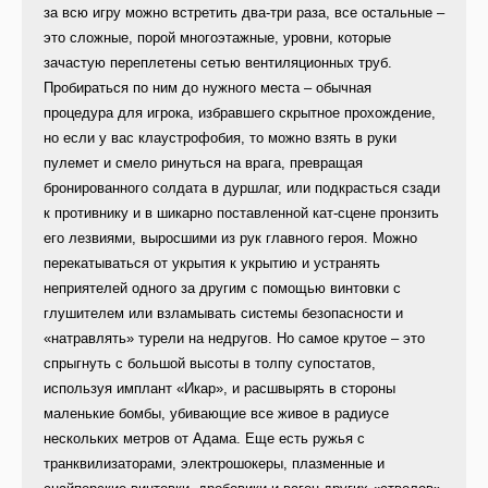
за всю игру можно встретить два-три раза, все остальные –
это сложные, порой многоэтажные, уровни, которые
зачастую переплетены сетью вентиляционных труб.
Пробираться по ним до нужного места – обычная
процедура для игрока, избравшего скрытное прохождение,
но если у вас клаустрофобия, то можно взять в руки
пулемет и смело ринуться на врага, превращая
бронированного солдата в дуршлаг, или подкрасться сзади
к противнику и в шикарно поставленной кат-сцене пронзить
его лезвиями, выросшими из рук главного героя. Можно
перекатываться от укрытия к укрытию и устранять
неприятелей одного за другим с помощью винтовки с
глушителем или взламывать системы безопасности и
«натравлять» турели на недругов. Но самое крутое – это
спрыгнуть с большой высоты в толпу супостатов,
используя имплант «Икар», и расшвырять в стороны
маленькие бомбы, убивающие все живое в радиусе
нескольких метров от Адама. Еще есть ружья с
транквилизаторами, электрошокеры, плазменные и