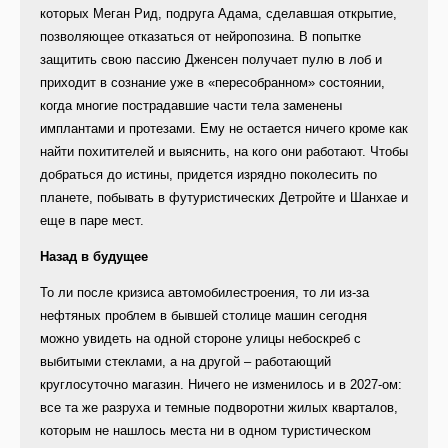
которых Меган Рид, подруга Адама, сделавшая открытие,
позволяющее отказаться от нейропозина. В попытке
защитить свою пассию Дженсен получает пулю в лоб и
приходит в сознание уже в «пересобранном» состоянии,
когда многие пострадавшие части тела заменены
имплантами и протезами. Ему не остается ничего кроме как
найти похитителей и выяснить, на кого они работают. Чтобы
добраться до истины, придется изрядно поколесить по
планете, побывать в футуристических Детройте и Шанхае и
еще в паре мест.
Назад в будущее
То ли после кризиса автомобилестроения, то ли из-за
нефтяных проблем в бывшей столице машин сегодня
можно увидеть на одной стороне улицы небоскреб с
выбитыми стеклами, а на другой – работающий
круглосуточно магазин. Ничего не изменилось и в 2027-ом:
все та же разруха и темные подворотни жилых кварталов,
которым не нашлось места ни в одном туристическом