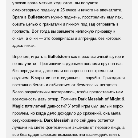
уложив врага метким хедшотом, вы получите
смехотворную подачку в 25 очков и никого не впечатлите.
Врага в
Bulletstorm
нужно поджечь, прострелить ему пах,
обвить цепью с гранатами и пинком под зад отправить в
пропасть. Вот тогда вы заимеете неплохую прибавку к
очкам, а очки — это боеприпасы и апгрейды, без которых
здесь никак.
Впрочем, играть в
Bulletstorm
как в реалистичный шутер и
не получится. Противники с дурными воплями прут на вас
без передышки, даже если оснащены огнестрельным
оружием. В укрытии не отсидишься — зарубят. Приходится
постоянно бегать и отбиваться от безмозглых негодяев.
Благо разработчики постарались, чтобы предоставить нам
возможность дать отпор. Помните
Dark Messiah of Might &
Magic
пятилетней давности? У этой игры был целый ворох
проблем, но когда дело доходило до сражений, она была
безукоризненна.
Dark Messiah
и по сей день остается
лучшим на свете фэнтезийным экшеном от первого лица, а
все благодаря широким возможностям взаимодействия с