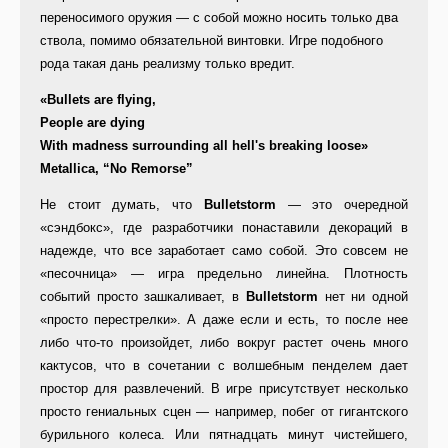
переносимого оружия — с собой можно носить только два
ствола, помимо обязательной винтовки. Игре подобного
рода такая дань реализму только вредит.
«Bullets are flying,
People are dying
With madness surrounding all hell's breaking loose»
Metallica, “No Remorse”
Не стоит думать, что
Bulletstorm
— это очередной
«сэндбокс», где разработчики понаставили декораций в
надежде, что все заработает само собой. Это совсем не
«песочница» — игра предельно линейна. Плотность
событий просто зашкаливает, в
Bulletstorm
нет ни одной
«просто перестрелки». А даже если и есть, то после нее
либо что-то произойдет, либо вокруг растет очень много
кактусов, что в сочетании с волшебным пенделем дает
простор для развлечений. В игре присутствует несколько
просто гениальных сцен — например, побег от гигантского
бурильного колеса. Или пятнадцать минут чистейшего,