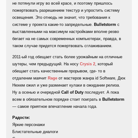
не потянули игру во всей красе, и поэтому пришлось
пожертвовать разрешением текстур и упростить систему
освещения. Это отнюдь не значит, что требования к
системе у проекта какие-то запредельные.
Bulletstorm
с
выставленными на максимум настройками вполне резво
бегает на не самых современных компьютерах, правда, в
таком случае придется пожертвовать сглаживанием.
2011-ый год обещает стать более урожайным на отличные
шутеры, чем предыдущий. На носу
Crysis 2
, который
обещает стать качественным прорывом, где- то в
отдалении маячит
Rage
от мастеров жанра id Software, Дюк
Нюкем ожил и уже разминает кулаки в ожидании релиза.
Ну а осенью и очередной
Call of Duty
последует. А пока
всем в обязательном порядке стоит поиграть в
Bulletstorm
— самое приятное впечатление начала года.
Радости:
Яркие персонажи
Блистательные диалоги