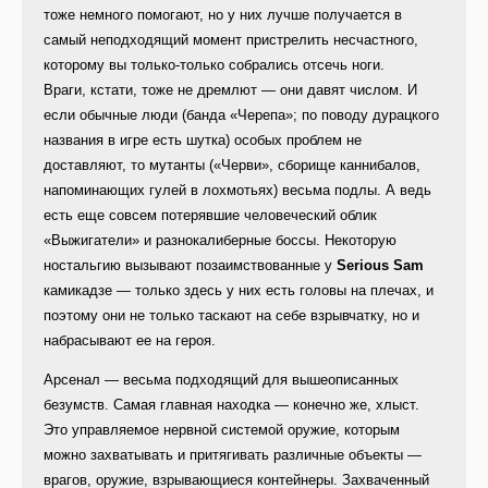
тоже немного помогают, но у них лучше получается в
самый неподходящий момент пристрелить несчастного,
которому вы только-только собрались отсечь ноги.
Враги, кстати, тоже не дремлют — они давят числом. И
если обычные люди (банда «Черепа»; по поводу дурацкого
названия в игре есть шутка) особых проблем не
доставляют, то мутанты («Черви», сборище каннибалов,
напоминающих гулей в лохмотьях) весьма подлы. А ведь
есть еще совсем потерявшие человеческий облик
«Выжигатели» и разнокалиберные боссы. Некоторую
ностальгию вызывают позаимствованные у
Serious Sam
камикадзе — только здесь у них есть головы на плечах, и
поэтому они не только таскают на себе взрывчатку, но и
набрасывают ее на героя.
Арсенал — весьма подходящий для вышеописанных
безумств. Самая главная находка — конечно же, хлыст.
Это управляемое нервной системой оружие, которым
можно захватывать и притягивать различные объекты —
врагов, оружие, взрывающиеся контейнеры. Захваченный