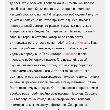
делает это с блеском. Грейсон Хант — типичный badass-
герой, развеселый выпивоха и матерщинник, большой
негодяй снаружи, полный благородных побуждений внутри
(в чем он сам себе не готов признаться). Испытывает
неподдельный восторг от разных безумных поступков
вроде прыжка в бездну без парашюта. Первый, пожалуй,
главный герой в истории, который по количеству
витиеватых ругательств сумел обойти
Дюка Нюкема
. Иши,
японский робочеловек, представляет собой этакую
ходячую пародию на Терминатора,
Робокопа
и всю
японскую робокультуру разом. Он, пожалуй, самый
скучный из персонажей, потому что всю игру борется с
попытками искусственного интеллекта захватить его
сознание, и поэтому разговаривает только по делу. Тришка
— этакий Грейсон в юбке, точнее в камуфляжных штанах.
Матерится ничуть не хуже Ханта, всячески спорит с ним и
вообще ведет себя крайне вызывающе. Наконец, Сэррано
— стопроцентный комедийный американский генерал,
несмотря на мексиканскую фамилию. Совершенный