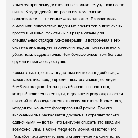
хлыстом враг замедляется на несколько секунд, как после
пинка. В чудо-девайс встроена система оценки
пользователя — те самые «скиллшоты». Разработчики
объяснили присутствие подобных элементов в игре очень
просто и изящно: хлысты были разработаны для
специальных отрядов Конфедерации, и встроенная в них
система анализирует творческий подход пользователя к
убийствам, выдавая очки. Чем больше очков, тем больше
оружия и припасов доступно.
Кроме хлыста, есть стандартные винтовка и дробовик, а
также экзотика вроде оружия, выстреливающего двумя
бомбами на цепи. Такая цепь обвивает несчастного,
который попался на ее пути, а дальше игроку открывается
широкий выбор издевательств-«скиллшотов». Кроме того,
каждая пушка имеет форсированный режим. При его
включении она раскаляется докрасна и стреляет только
одиночными — но так, что цензурно описать это вряд ли
возможно. Увы, в бочке меда есть ложка известно чего.
Разработчики зачем-то ввели ограничение на количество