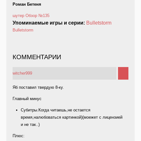
Роман Бетеня
шутер
Обзор
№135
Упоминаемые игры и серии:
Bulletstorm
Bulletstorm
КОММЕНТАРИИ
witcher999
Яб поставил твердую 8-ку.
Главный минус
Субитры.Когда читаешь,не остается
время,налюбоваться картинкой)(моежет с лицензией
и не так..)
Плюс: