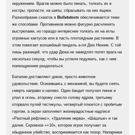
окружением. Врагов можно было пинать, толкать их в
костры, пропасти, на шипы, сбрасывать на них ящики.
Разнообразие схваток в
Bulletstorm
обеспечивается теми
же способами. Противников можно фигурно расчленять
выстрелами, но гораздо интереснее толкать их на иглы
огромных кактусов или в пасть плотоядным растениям. В
этом помогает волшебный пендель а-ля Дюк Нюкем. С той
лишь разницей, что удар Дюка не замедлял полет врага на
несколько секунд, чтобы вы успели подумать, как с ним
поизощреннее разделаться.
Баталии доставляют дикое, просто животное
удовольствие. Освоившись с механикой, вы будете сеять
смерть направо и налево. Один бандит получил пинок и
упал в огонь, второму снесло голову ядром, третьему
оторвало пулей тестикулы, четвертый плюется с пробитым
горлом, а экран заполняют жизнерадостные надписи:
«Рвотный рефлекс», «Удаление нерва», «Шашлык» и так
далее. Скромное «+10», которое игрок получает за
обыденное убийство, воспринимается как позор. Напарники