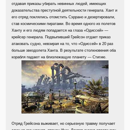
отдавая приказы убирать невинных людей, имеющих
доказательства преступной деятельности генерала. Хант и
его отряд поклялись отомстить Сэррано и дезертировали,
став космическими пиратами. Во время одного из полетов
Ханту и его людям попадается на глаза «Одиссей» —
крейсер генерала. Подвыпивший Грейсон отдает приказ
атаковать судно, невзирая на то, что «Одиссей» в 20 раз
больше звездолета Ханта. В результате столкновения оба
корабля падают на близлежащую планету — Стигию.
Отряд Грейсона выживает, но серьезную травму получает