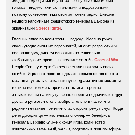
злодей, подлец и манипулятор. Цензурные выражения
генерал, видимо, считает грязными и недостойными,
поэтому оскверняет ими свой рот очень редко. Внешне
немного напоминает фашистского генерала Байсона из
экранизации
Street Fighter
.
Главный плюс во всем этом — подход. Имея на руках
сколь угодно сильных персонажей, многие разработчики
все равно умудряются испортить потенциально
любопытную историю — вспомните хотя бы
Gears of War
.
People Can Fly и Epic Games не стали повторять своих
ошибок. Игра не старается сделать серьезное лицо, хотя
местами тут есть слегка натянутые драматичные моменты
в стиле все той же старой фантастики. Герои не
затыкаются ни на минуту, вечно спорят и подначивают друг
друга, а ругаются столь изобретательно и часто, что
редкие «печатные» реплики с их стороны режут слух. Когда
дело доходит до — маленький спойлер — бенефиса
генерала Сэррано ближе к концу игры, количество
язвительных замечаний, желчи, подколок в прямом эфире