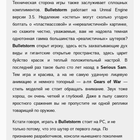
Техническая сторона игры также заслуживает сплошных
комплиментов.
Bulletstorm
работает на Unreal Engine
версии 3.5. Недалекие «эстеты» могут сколько угодно
болтать о «пластмассовой» и «нереалистичной» картинке,
но скажите честно, уважаемые, вам не надоела темная
однотонная гамма большинства «реалистичных» шутеров?
Bulletstorm
открыт игроку, здесь есть захватывающие дух
виды и гигантские открытые пространства, здесь царит
буйство красок и теплый положительный настрой. В
последний раз такое было сто лет назад в
Serious Sam
.
Тем игра и красива, а на не самую удачную лицевую
анимацию и немного топорный — а-ля
Gears of War
—
стиль моделей не стоит обращать внимание. Звук тоже
хорош, он очень четкий и глубокий. Даже в пылу самого
яростного сражения вы не пропустите ни одной реплики
товарищей по оружию.
Кстати говоря, играть в
Bulletstorm
стоит на PC, и не
только потому, что это шутер от первого лица. По
признанию разработчиков, консоли нынешнего поколения