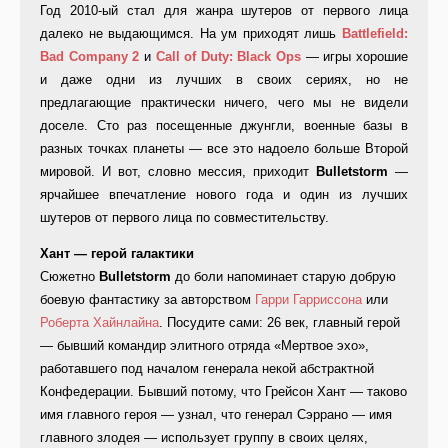
Год 2010-ый стал для жанра шутеров от первого лица
далеко не выдающимся. На ум приходят лишь
Battlefield:
Bad Company 2
и
Call of Duty: Black Ops
— игры хорошие
и даже одни из лучших в своих сериях, но не
предлагающие практически ничего, чего мы не видели
доселе. Сто раз посещенные джунгли, военные базы в
разных точках планеты — все это надоело больше Второй
мировой. И вот, словно мессия, приходит
Bulletstorm
—
ярчайшее впечатление нового года и один из лучших
шутеров от первого лица по совместительству.
Хант — герой галактики
Сюжетно
Bulletstorm
до боли напоминает старую добрую
боевую фантастику за авторством
Гарри Гарриссона
или
Роберта Хайнлайна
. Посудите сами: 26 век, главный герой
— бывший командир элитного отряда «Мертвое эхо»,
работавшего под началом генерала некой абстрактной
Конфедерации. Бывший потому, что Грейсон Хант — таково
имя главного героя — узнал, что генерал Сэррано — имя
главного злодея — использует группу в своих целях,