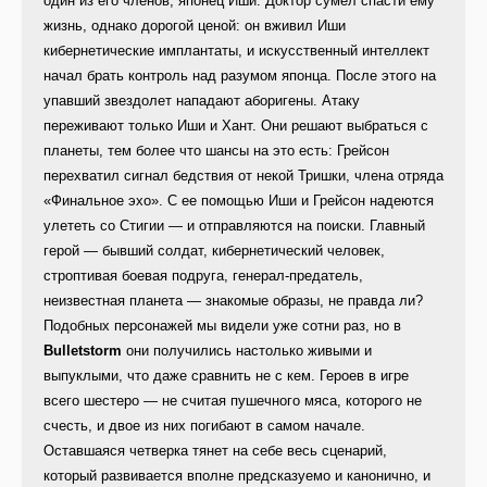
один из его членов, японец Иши. Доктор сумел спасти ему
жизнь, однако дорогой ценой: он вживил Иши
кибернетические имплантаты, и искусственный интеллект
начал брать контроль над разумом японца. После этого на
упавший звездолет нападают аборигены. Атаку
переживают только Иши и Хант. Они решают выбраться с
планеты, тем более что шансы на это есть: Грейсон
перехватил сигнал бедствия от некой Тришки, члена отряда
«Финальное эхо». С ее помощью Иши и Грейсон надеются
улететь со Стигии — и отправляются на поиски. Главный
герой — бывший солдат, кибернетический человек,
строптивая боевая подруга, генерал-предатель,
неизвестная планета — знакомые образы, не правда ли?
Подобных персонажей мы видели уже сотни раз, но в
Bulletstorm
они получились настолько живыми и
выпуклыми, что даже сравнить не с кем. Героев в игре
всего шестеро — не считая пушечного мяса, которого не
счесть, и двое из них погибают в самом начале.
Оставшаяся четверка тянет на себе весь сценарий,
который развивается вполне предсказуемо и канонично, и