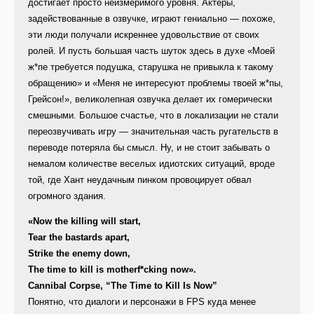
достигает просто неизмеримого уровня. Актеры,
задействованные в озвучке, играют гениально — похоже,
эти люди получали искреннее удовольствие от своих
ролей. И пусть большая часть шуток здесь в духе «Моей
ж*пе требуется подушка, старушка не привыкла к такому
обращению» и «Меня не интересуют проблемы твоей ж*пы,
Грейсон!», великолепная озвучка делает их гомерически
смешными. Большое счастье, что в локализации не стали
переозвучивать игру — значительная часть ругательств в
переводе потеряла бы смысл. Ну, и не стоит забывать о
немалом количестве веселых идиотских ситуаций, вроде
той, где Хант неудачным пинком провоцирует обвал
огромного здания.
«Now the killing will start,
Tear the bastards apart,
Strike the enemy down,
The time to kill is motherf*cking now».
Cannibal Corpse, “The Time to Kill Is Now”
Понятно, что диалоги и персонажи в FPS куда менее