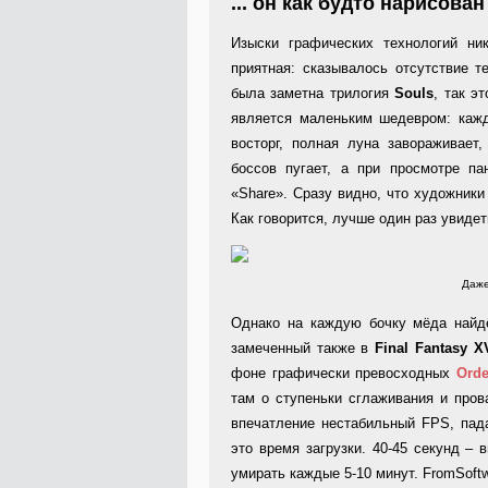
... он как будто нарисова
Изыски графических технологий ни
приятная: сказывалось отсутствие т
была заметна трилогия
Souls
, так э
является маленьким шедевром: кажд
восторг, полная луна завораживает,
боссов пугает, а при просмотре па
«Share». Сразу видно, что художники
Как говорится, лучше один раз увидет
Даже
Однако на каждую бочку мёда найдё
замеченный также в
Final Fantasy X
фоне графически превосходных
Orde
там о ступеньки сглаживания и пров
впечатление нестабильный FPS, пад
это время загрузки. 40-45 секунд – 
умирать каждые 5-10 минут. FromSoft