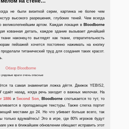
н мелом на стене…
когда не были визиткой серии, картинка не более чем
екстур высокого разрешения, глубоких теней. Чем всегда
то великолепнейшим артом. Каждая локация в
Bloodborne
ая кованная деталь, каждое здание вызывает дичайший
 ткани наконец-то выглядят как ткани, отвратительность
норам пейзажей хочется постоянно нажимать на кнопку
 проделали титанический труд для создания таких красот.
ь.
 рядовые враги очень опасные
тся та самая знаменитая ложка дёгтя. Движок YEBIS2,
V
сдаёт назад, когда речь заходит о важных мелочах. На
r 1886
и
Second Son
,
Bloodborne
спотыкается то тут, то
аливается в пропадающие текстуры. Также слегка портит
ающий местами до 24. Но что убивает больше всего, так
вы только вдумайтесь! Это в игре, где 80% игроков будут
ware уже в ближайшем обновлении обещают исправить этот