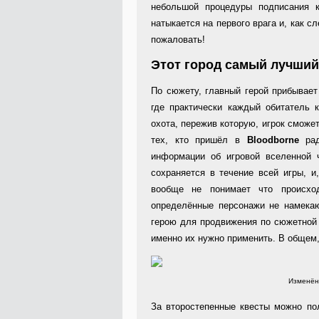
небольшой процедуры подписания ко
натыкается на первого врага и, как
пожаловать!
Этот город самый лучший
По сюжету, главный герой прибывае
где практически каждый обитатель 
охота, пережив которую, игрок сможе
тех, кто пришёл в
Bloodborne
ра
информации об игровой вселенной 
сохраняется в течение всей игры, и
вообще не понимает что происход
определённые персонажи не намекаю
герою для продвижения по сюжетной 
именно их нужно применить. В общем,
Изменённ
За второстепенные квесты можно пол