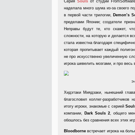
Серия
Souls
от студии FromSoftwar
наделала много шума из-за своего по
в первой части трилогии,
Demon’s S
пределами Японии; создатели призн
Неправы будут те, кто скажет, чт
сложности, на которую и делается вс
стала известна благодаря специфичн
которая пропитывает каждый полиго
не про искусственно увеличенную сл
игрока шевелить мозгами, и про весь 
Эт
Хидэтаки Миядзаки, нынешний глава
благословил коллег-разработчиков 
итогу игроки, знакомые с серией
Soul
компании,
Dark Souls 2
, общего ме
обошлось без сравнения всех этих игр
Bloodborne
встречает игрока на боль