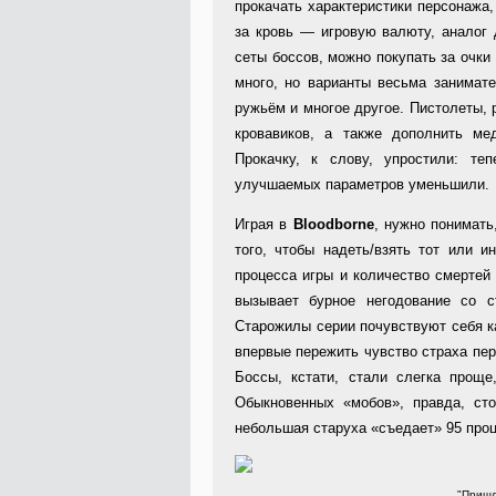
прокачать характеристики персонажа,
за кровь — игровую валюту, аналог
сеты боссов, можно покупать за очки
много, но варианты весьма занимат
ружьём и многое другое. Пистолеты, 
кровавиков, а также дополнить ме
Прокачку, к слову, упростили: те
улучшаемых параметров уменьшили.
Играя в
Bloodborne
, нужно понимать
того, чтобы надеть/взять тот или 
процесса игры и количество смертей 
вызывает бурное негодование со с
Старожилы серии почувствуют себя ка
впервые пережить чувство страха пер
Боссы, кстати, стали слегка проще
Обыкновенных «мобов», правда, сто
небольшая старуха «съедает» 95 проц
"Пришл