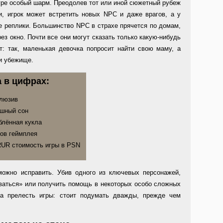
гре особый шарм. Преодолев тот или иной сюжетный рубеж
, игрок может встретить новых NPC и даже врагов, а у
е реплики. Большинство NPC в страхе прячется по домам,
ез окно. Почти все они могут сказать только какую-нибудь
кт: так, маленькая девочка попросит найти свою маму, а
и убежище.
а в цифрах:
люзив
шный сон
лённая кукла
асов геймплея
UR стоимость игры в PSN
можно исправить. Убив одного из ключевых персонажей,
иваться» или получить помощь в некоторых особо сложных
а прелесть игры: стоит подумать дважды, прежде чем