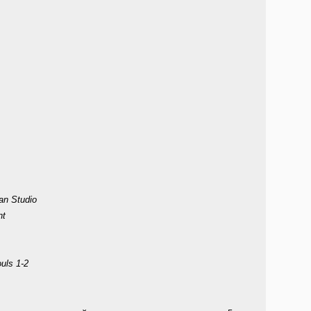
n Studio
nt
uls 1-2