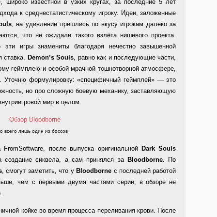
e, широко известной в узких кругах, за последние 5 лет
дхода к среднестатистическому игроку. Идеи, заложенные
ouls
, на удивление пришлись по вкусу игрокам далеко за
аются, что не ожидали такого взлёта нишевого проекта.
о эти игры знамениты благодаря нечестно завышенной
я ставка.
Demon’s Souls
, равно как и последующие части,
ому геймплею и особой мрачной тошнотворной атмосфере,
н. Уточню формулировку: «специфичный геймплей» — это
ожность, но про сложную боевую механику, заставляющую
внутриигровой мир в целом.
о всего лишь один из боссов
 FromSoftware, после выпуска оригинальной
Dark Souls
на создание сиквела, а сам принялся за
Bloodborne
. По
s
, смогут заметить, что у
Bloodborne
с последней работой
ньше, чем с первыми двумя частями серии; в обзоре не
.
ничной койке во время процесса переливания крови. После