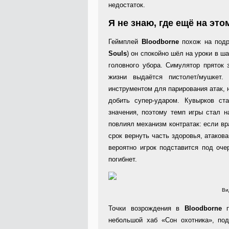
недостаток.
Я не знаю, где ещё на эт
Геймплей
Bloodborne
похож на подр
Souls
) он спокойно шёл на уроки в ша
головного убора. Симулятор пряток 
жизни выдаётся пистолет/мушкет.
инструментом для парирования атак, 
добить супер-ударом. Кувырков ст
значения, поэтому темп игры стал н
повлиял механизм контратак: если вра
срок вернуть часть здоровья, атакова
вероятно игрок подставится под оч
погибнет.
Ви
Точки возрождения в
Bloodborne
небольшой хаб «Сон охотника», по