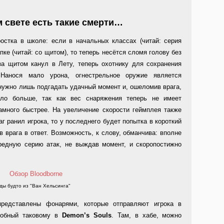
ом свете есть такие смерти…
остка в школе: если в начальных классах (читай: серия
пке (читай: со щитом), то теперь несётся сломя голову без
за щитом канул в Лету, теперь охотнику для сохранения
 Нанося мало урона, огнестрельное оружие является
нужно лишь подгадать удачный момент и, ошеломив врага,
ало больше, так как вес снаряжения теперь не имеет
амного быстрее. На увеличение скорости геймплея также
г ранил игрока, то у последнего будет попытка в короткий
в врага в ответ. Возможность, к слову, обманчива: вполне
ередную серию атак, не выждав момент, и скоропостижно
ды будто из "Ван Хельсинга"
представлены фонарями, которые отправляют игрока в
добный таковому в
Demon’s Souls
. Там, в хабе, можно