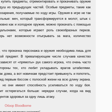
 купить предметы, отремонтировать и прокачивать оружие
 душ из предыдущих частей. Особые предметы, такие как
 озарения, получаемые по ходу игры. Оружия в игре не так
ельные: меч, который трансформируется в молот, штык с
ровно как и холодное оружие, можно прокачать с помощью
дальонами, которые играют роль своеобразных перков.
перь нет возможности отыгрывать за мага, количество
, что прокачка персонажа и оружия необходима лишь для
иной предмет. В превалирующем числе случаев качество
зависят от «прямоты» рук самого игрока, что очень часто
тороны тех, кто любит укладывать врагов штабелями.
к дома, а вот новичкам предстоит привыкнуть и попотеть,
ед первым боссом с полоской жизни на всю длину экрана.
, но они имеют способность усиливаться по ходу боя.
ит остерегаться больше: нередки случаи, когда на вид
ентов здоровья за одну лишь атаку.
о письмо для вашего охотничка!"