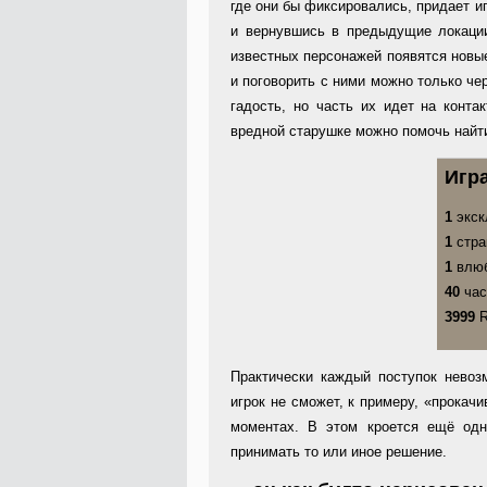
где они бы фиксировались, придает и
и вернувшись в предыдущие локации
известных персонажей появятся новы
и поговорить с ними можно только чер
гадость, но часть их идет на конта
вредной старушке можно помочь найт
Игр
1
экск
1
стра
1
влюб
40
ч
3999
R
Практически каждый поступок невоз
игрок не сможет, к примеру, «прокач
моментах. В этом кроется ещё одн
принимать то или иное решение.