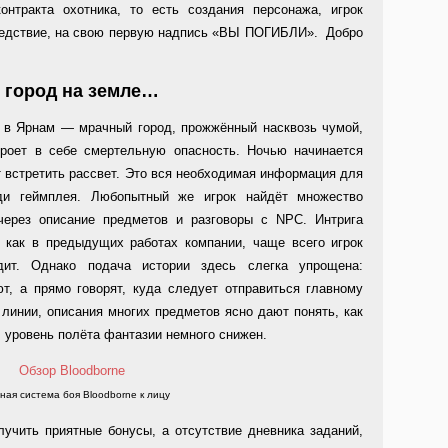
нтракта охотника, то есть создания персонажа, игрок
 следствие, на свою первую надпись «ВЫ ПОГИБЛИ». Добро
 город на земле…
т в Ярнам — мрачный город, прожжённый насквозь чумой,
кроет в себе смертельную опасность. Ночью начинается
т встретить рассвет. Это вся необходимая информация для
ди геймплея. Любопытный же игрок найдёт множество
через описание предметов и разговоры с NPC. Интрига
, как в предыдущих работах компании, чаще всего игрок
ит. Однако подача истории здесь слегка упрощена:
т, а прямо говорят, куда следует отправиться главному
линии, описания многих предметов ясно дают понять, как
 уровень полёта фантазии немного снижен.
ая система боя Bloodborne к лицу
учить приятные бонусы, а отсутствие дневника заданий,