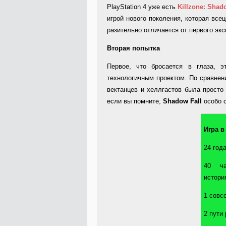
PlayStation 4 уже есть
Killzone
:
Shad
игрой нового поколения, которая все
разительно отличается от первого эк
Вторая попытка
Первое, что бросается в глаза, 
технологичным проектом. По сравне
вектанцев и хеллгастов была просто 
если вы помните,
Shadow
Fall
особо 
Игра
в
24 год
40 ча
истори
1 совс
2 пути