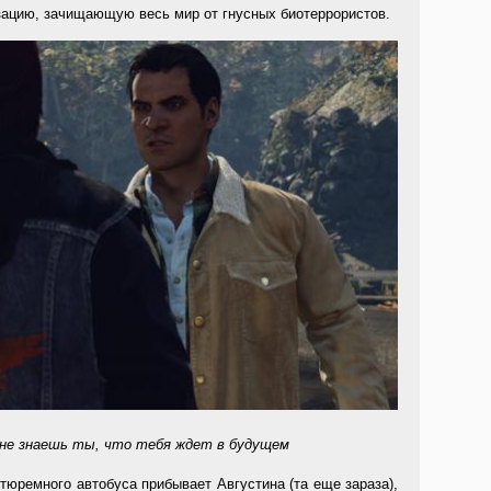
ацию, зачищающую весь мир от гнусных биотеррористов.
 не знаешь ты, что тебя ждет в будущем
 тюремного автобуса прибывает Августина (та еще зараза),