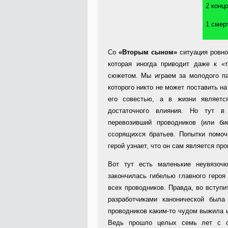
2 конц
1 смер
Со
«Вторым сыном»
ситуация ровно
которая иногда приводит даже к «
сюжетом. Мы играем за молодого па
которого никто не может поставить н
его совестью, а в жизни являетс
достаточного влияния. Но тут в 
перевозивший проводников (или би
ссорящихся братьев. Попытки помо
герой узнает, что он сам является пр
Вот тут есть маленькие неувязочк
закончилась гибелью главного героя
всех проводников. Правда, во вступи
разработчиками канонической была
проводников каким-то чудом выжила 
Ведь прошло целых семь лет с с