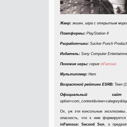
Жанр:
экшен, игра с открытым мир
Платформы:
PlayStation 4
Разработчики
:
Sucker Punch Product
Издатель
:
Sony Computer Entertainm
Похожие
игры
:
серия
inFamous
Мультиплеер:
Нет
Возрастной рейтинг ESRB:
Teen (1
Официальный 
option=com_content&view=category&la
Ох, уж эти консольные эксклюзивы…
опасность, что к ним формируется
inFamous
:
Second
Son
, о предвзя