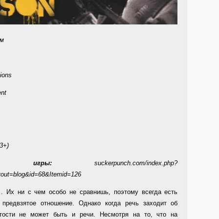
ом
ions
ent
3+)
сайт игры:
suckerpunch.com/index.php?
yout=blog&id=68&Itemid=126
 Их ни с чем особо не сравнишь, поэтому всегда есть
 предвзятое отношение. Однако когда речь заходит об
тости не может быть и речи. Несмотря на то, что на