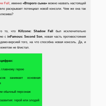
ow
Fall
, именно
«Второго сына»
можно назвать настоящей
цело раскрывает потенциал новой консоли. Чем же она так
склюзива?
это то, что
Killzone
:
Shadow
Fall
был исключительно
нию с
inFamous
:
Second
Son
, новая часть противостояния
демо-версией того, на что способна новая консоль. Да, и
сюжетом не блистал.
цифрах
:
а главному герою
сов занимает основная
я
ем обычный персонаж
 развития: герой или злодей