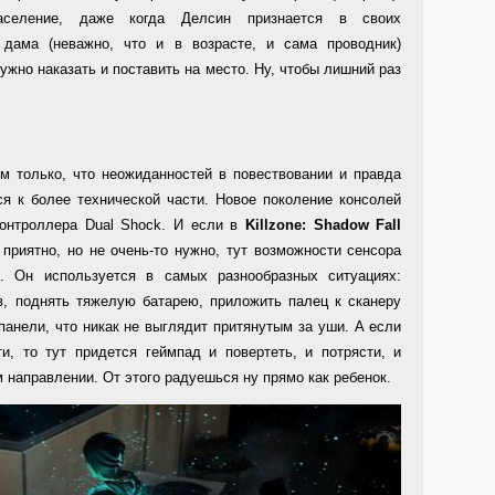
аселение, даже когда Делсин признается в своих
о дама (неважно, что и в возрасте, и сама проводник)
ужно наказать и поставить на место. Ну, чтобы лишний раз
м только, что неожиданностей в повествовании и правда
ся к более технической части. Новое поколение консолей
контроллера Dual Shock. И если в
Killzone
:
Shadow
Fall
приятно, но не очень-то нужно, тут возможности сенсора
. Он используется в самых разнообразных ситуациях:
в, поднять тяжелую батарею, приложить палец к сканеру
анели, что никак не выглядит притянутым за уши. А если
и, то тут придется геймпад и повертеть, и потрясти, и
 направлении. От этого радуешься ну прямо как ребенок.