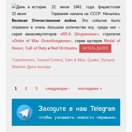
22 июня 1941 года фашистская
Германия напала на СССР. Началась
Великая Отечественная война
. Это событие было
отражено в очень большом количестве игр, среди них –
серия авиасимуляторов
«ИЛ-2: Штурмовик»
, стратегия
«
Order
of
War. Освобождение
»
, серии шутеров
Medal of
Honor
,
Call of Duty
и
Red Orchestra
.
ЧИТАТЬ ДАЛЕЕ
Transformers
,
Ground Control
,
Sam & Max
,
Quake
,
Dynasty
Warriors
Даты выхода
Страницы
1
2
3
следующая ›
последняя »