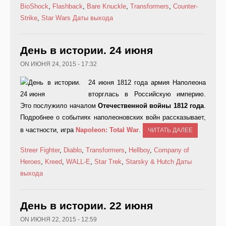
BioShock
,
Flashback
,
Bare Knuckle
,
Transformers
,
Counter-
Strike
,
Star Wars
Даты выхода
День в истории. 24 июня
ON ИЮНЯ 24, 2015 - 17:32
24 июня 1812 года армия Наполеона
вторглась в Российскую империю.
Это послужило началом
Отечественной войны 1812 года
.
Подробнее о событиях наполеоновских войн рассказывает,
в частности, игра
Napoleon:
Total
War
.
ЧИТАТЬ ДАЛЕЕ
Streer Fighter
,
Diablo
,
Transformers
,
Hellboy
,
Company of
Heroes
,
Kreed
,
WALL-E
,
Star Trek
,
Starsky & Hutch
Даты
выхода
День в истории. 22 июня
ON ИЮНЯ 22, 2015 - 12:59