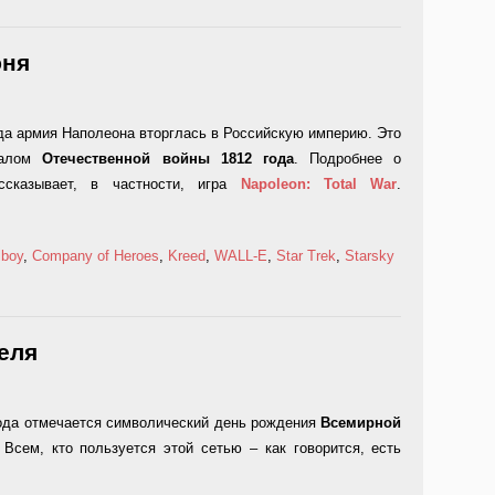
юня
да армия Наполеона вторглась в Российскую империю. Это
чалом
Отечественной войны 1812 года
. Подробнее о
ссказывает, в частности, игра
Napoleon:
Total
War
.
lboy
,
Company of Heroes
,
Kreed
,
WALL-E
,
Star Trek
,
Starsky
реля
года отмечается символический день рождения
Всемирной
 Всем, кто пользуется этой сетью – как говорится, есть