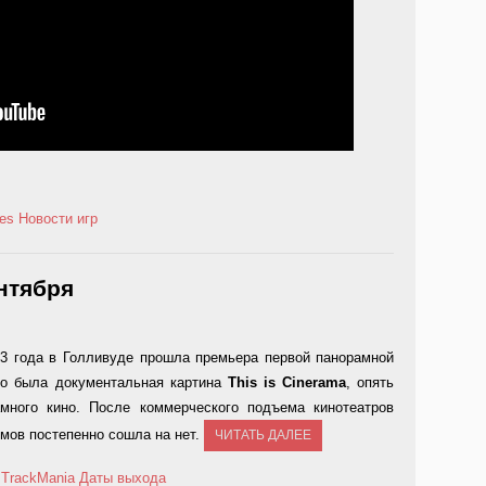
es
Новости игр
ентября
53 года в Голливуде прошла премьера первой панорамной
то была документальная картина
This is Cinerama
, опять
много кино. После коммерческого подъема кинотеатров
мов постепенно сошла на нет.
ЧИТАТЬ ДАЛЕЕ
,
TrackMania
Даты выхода