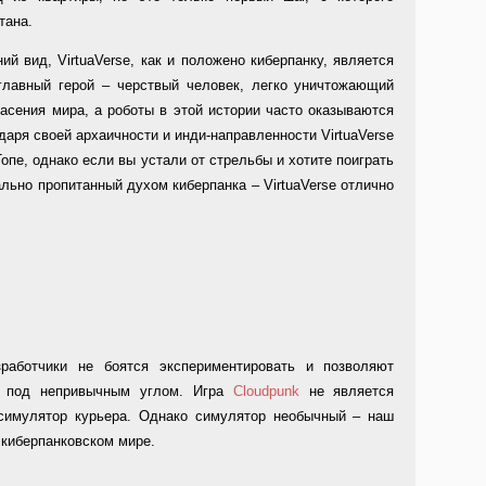
тана.
й вид, VirtuaVerse, как и положено киберпанку, является
 главный герой – черствый человек, легко уничтожающий
асения мира, а роботы в этой истории часто оказываются
даря своей архаичности и инди-направленности VirtuaVerse
опе, однако если вы устали от стрельбы и хотите поиграть
льно пропитанный духом киберпанка – VirtuaVerse отлично
работчики не боятся экспериментировать и позволяют
р под непривычным углом. Игра
Cloudpunk
не является
симулятор курьера. Однако симулятор необычный – наш
 киберпанковском мире.