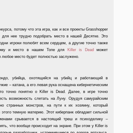
нкурса, потому что эта игра, как и все проекты Grasshopper
то для нее трудно подобрать место в нашей Десятке. Это
 одни игроки полюбят всем сердцем, а другие точно также
тому и место в нашем Топе для
Killer is Dead
может
 и любое место будет полностью заслужено.
ондо, убийца, охотящийся на убийц и работающий в
жие – катана, а его левая рука оснащена кибернетическим
то точно понятно о Killer is Dead. Далее, в игре точно
 есть возможность слетать на Луну. Орудуя самурайским
но странных монстров, на пути к их хозяину, который
 этого темную материю. Этот киберпанк обладает сильной
еменами срывается в настоящий треш и психоделику –
ть, что вообще происходит на экране. При этом у Killer is
торые разработчики, устремившиеся по дороге артхауса,