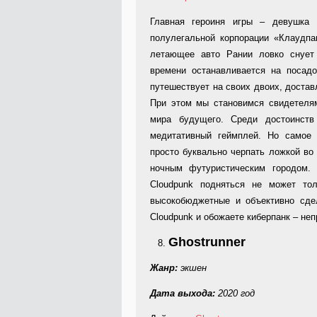
Главная героиня игры – девушка 
полулегальной корпорации «Клаудп
летающее авто Рании ловко снует
времени останавливается на посад
путешествует на своих двоих, достав
При этом мы становимся свидетелям
мира будущего. Среди достоинств
медитативный геймплей. Но самое 
просто буквально черпать ложкой в
ночным футуристическим городом.
Cloudpunk подняться не может то
высокобюджетные и объективно сде
Cloudpunk и обожаете киберпанк – неп
Ghostrunner
Жанр:
экшен
Дата выхода:
2020 год