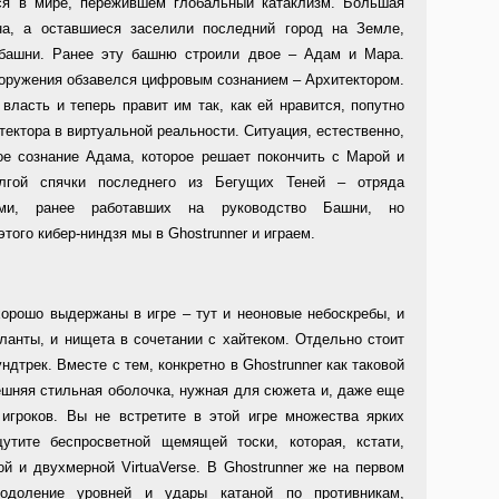
ся в мире, пережившем глобальный катаклизм. Большая
на, а оставшиеся заселили последний город на Земле,
башни. Ранее эту башню строили двое – Адам и Мара.
ооружения обзавелся цифровым сознанием – Архитектором.
власть и теперь правит им так, как ей нравится, попутно
тектора в виртуальной реальности. Ситуация, естественно,
ое сознание Адама, которое решает покончить с Марой и
лгой спячки последнего из Бегущих Теней – отряда
нами, ранее работавших на руководство Башни, но
того кибер-ниндзя мы в Ghostrunner и играем.
орошо выдержаны в игре – тут и неоновые небоскребы, и
ланты, и нищета в сочетании с хайтеком. Отдельно стоит
дтрек. Вместе с тем, конкретно в Ghostrunner как таковой
нешняя стильная оболочка, нужная для сюжета и, даже еще
игроков. Вы не встретите в этой игре множества ярких
утите беспросветной щемящей тоски, которая, кстати,
й и двухмерной VirtuaVerse. В Ghostrunner же на первом
одоление уровней и удары катаной по противникам,