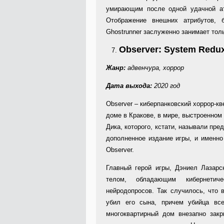
умирающим после одной удачной ата
Отображение внешних атрибутов, 
Ghostrunner заслуженно занимает тол
Observer: System Redu
Жанр
:
адвенчура
,
хоррор
Дата выхода:
2020 год
Observer – киберпанковский хоррор-кв
доме в Кракове, в мире, выстроенном
Дика, которого, кстати, называли пре
дополненное издание игры, и именно
Observer.
Главный герой игры, Дэниел Лазарс
телом, обладающим кибернетич
нейродопросов. Так случилось, что в
убил его сына, причем убийца вс
многоквартирный дом внезапно закр