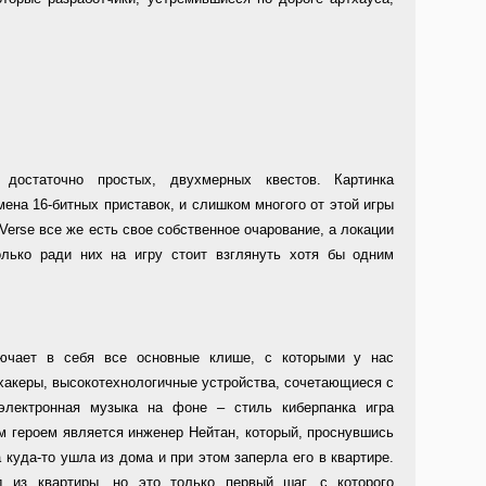
и достаточно простых, двухмерных квестов. Картинка
ена 16-битных приставок, и слишком многого от этой игры
aVerse все же есть свое собственное очарование, а локации
лько ради них на игру стоит взглянуть хотя бы одним
ключает в себя все основные клише, с которыми у нас
хакеры, высокотехнологичные устройства, сочетающиеся с
электронная музыка на фоне – стиль киберпанка игра
м героем является инженер Нейтан, который, проснувшись
 куда-то ушла из дома и при этом заперла его в квартире.
д из квартиры, но это только первый шаг, с которого