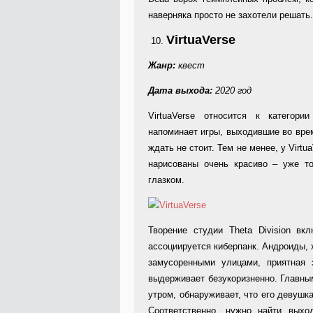
наверняка просто не захотели решать.
VirtuaVerse
Жанр:
квест
Дата выхода:
2020 год
VirtuaVerse относится к категори
напоминает игры, выходившие во врем
ждать не стоит. Тем не менее, у Virtu
нарисованы очень красиво – уже то
глазком.
Творение студии Theta Division в
ассоциируется киберпанк. Андроиды, 
замусоренными улицами, приятная 
выдерживает безукоризненно. Главны
утром, обнаруживает, что его девушка
Соответственно, нужно найти выхо