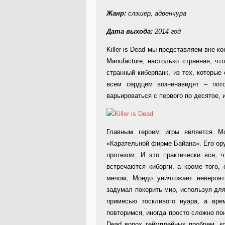
Жанр:
слэшер, адвенчура
Дата выхода:
2014 год
Killer is Dead мы представляем вне ко
Manufacture, настолько странная, ч
странный киберпанк, из тех, которые
всем сердцем возненавидят – по
варьироваться с первого по десятое,
Главным героем игры является М
«Карательной фирме Байана». Его ору
протезом. И это практически все, ч
встречаются киборги, а кроме того,
мечом, Мондо уничтожает невероят
задумал покорить мир, используя для
примесью тоскливого нуара, а вр
повторимся, иногда просто сложно поня
Dead ворох геймплейных проблем, ко