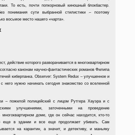
ки. То есть, почти попкорновый киношный блокбастер.
без понимания сути выбранной стилистики – поэтому
ько восьмое место нашего «чарта».
x
ест, действие которого разворачивается в многоквартирном
 согласно канонам научно-фантастических романов Филипа
дтечей киберпанка. Observer: System Redux – улучшенное и
 с него нужно начинать сегодня знакомство со вселенной
ки – пожилой полицейский с лицом Рутгера Хауэра и с
ескими улучшениями, заточенными на проведение
 многоквартирном доме, где он сейчас находится, кто-то
е еще в здании и все еще продолжает убивать. Сам
ывается на карантин, а значит, и детективу, и маньяку