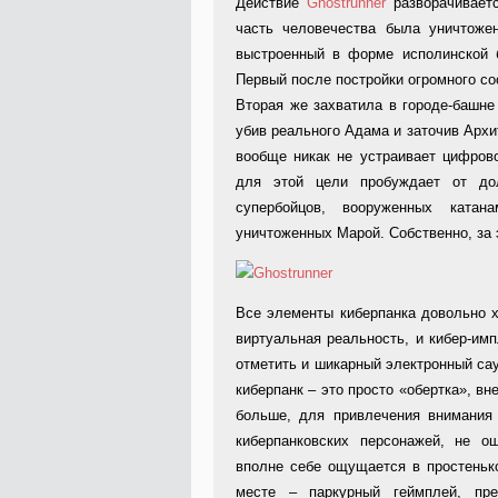
Действие
Ghostrunner
разворачивает
часть человечества была уничтоже
выстроенный в форме исполинской 
Первый после постройки огромного с
Вторая же захватила в городе-башне 
убив реального Адама и заточив Архи
вообще никак не устраивает цифров
для этой цели пробуждает от до
супербойцов, вооруженных ката
уничтоженных Марой. Собственно, за э
Все элементы киберпанка довольно х
виртуальная реальность, и кибер-имп
отметить и шикарный электронный саун
киберпанк – это просто «обертка», в
больше, для привлечения внимания 
киберпанковских персонажей, не ощ
вполне себе ощущается в простенько
месте – паркурный геймплей, пре