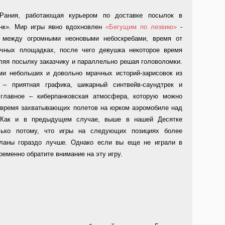
Рания, работающая курьером по доставке посылок в
анк». Мир игры явно вдохновлен
«Бегущим по лезвию»
-
 между огромными неоновыми небоскребами, время от
очных площадках, после чего девушка некоторое время
ляя посылку заказчику и параллельно решая головоломки.
и небольших и довольно мрачных историй-зарисовок из
 – приятная графика, шикарный синтвейв-саундтрек и
главное – киберпанковская атмосфера, которую можно
о время захватывающих полетов на юрком аэромобиле над
 Как и в предыдущем случае, выше в нашей Десятке
лько потому, что игры на следующих позициях более
ланы гораздо лучше. Однако если вы еще не играли в
ременно обратите внимание на эту игру.