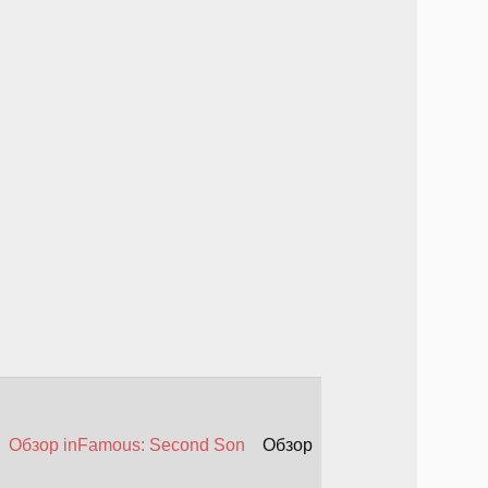
Обзор inFamous: Second Son
Обзор