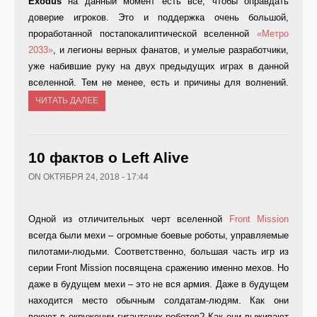
Exodus
на данный момент есть все, чтобы оправдать
доверие игроков. Это и поддержка очень большой,
проработанной постапокалиптической вселенной
«Метро
2033»
, и легионы верных фанатов, и умелые разработчики,
уже набившие руку на двух предыдущих играх в данной
вселенной. Тем не менее, есть и причины для волнений.
ЧИТАТЬ ДАЛЕЕ
10 фактов о Left Alive
ON ОКТЯБРЯ 24, 2018 - 17:44
Одной из отличительных черт вселенной
Front Mission
всегда были мехи – огромные боевые роботы, управляемые
пилотами-людьми. Соответственно, большая часть игр из
серии Front Mission посвящена сражению именно мехов. Но
даже в будущем мехи – это не вся армия. Даже в будущем
находится место обычным солдатам-людям. Как они
воюют в окружении гигантских роботов? Как они выживают