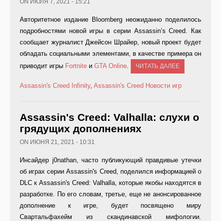
ON ИЮЛЯ 7, 2021 - 15:21
Авторитетное издание Bloomberg неожиданно поделилось
подробностями новой игры в серии Assassin’s Creed. Как
сообщает журналист Джейсон Шрайер, новый проект будет
обладать социальными элементами, в качестве примера он
приводит игры
Fortnite
и
GTA Online
.
ЧИТАТЬ ДАЛЕЕ
Assassin's Creed Infinity
,
Assassin's Creed
Новости игр
Assassin's Creed: Valhalla: слухи о
грядущих дополнениях
ON ИЮНЯ 21, 2021 - 10:31
Инсайдер j0nathan, часто публикующий правдивые утечки
об играх серии Assassin's Creed, поделился информацией о
DLC к Assassin's Creed: Valhalla, которые якобы находятся в
разработке. По его словам, третье, еще не анонсированное
дополнение к игре, будет посвящено миру
Свартальфахейм из скандинавской мифологии.