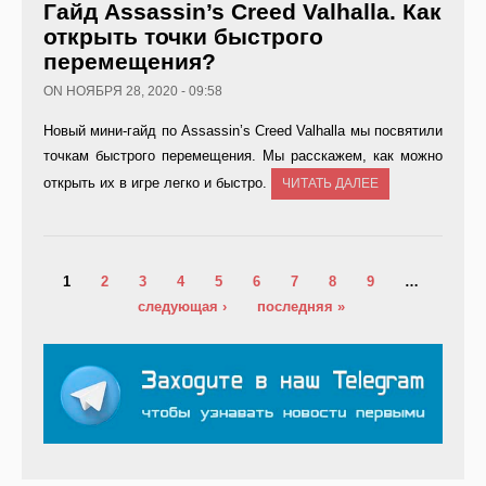
Гайд Assassin’s Creed Valhalla. Как
открыть точки быстрого
перемещения?
ON НОЯБРЯ 28, 2020 - 09:58
Новый мини-гайд по Assassin’s Creed Valhalla мы посвятили
точкам быстрого перемещения. Мы расскажем, как можно
открыть их в игре легко и быстро.
ЧИТАТЬ ДАЛЕЕ
Страницы
1
2
3
4
5
6
7
8
9
…
следующая ›
последняя »