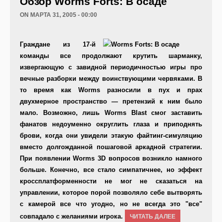
Обзор Worms Forts: В осаде
ON МАРТА 31, 2005 - 00:00
Граждане из 17-й
команды все продолжают крутить шарманку,
извергающую с завидной периодичностью игры про
вечные разборки между воинствующими червяками. В
то время как Worms разносили в пух и прах
двухмерное пространство — претензий к ним было
мало. Возможно, лишь Worms Blast смог заставить
фанатов недоуменно округлить глаза и приподнять
брови, когда они увидели этакую файтинг-симуляцию
вместо долгожданной пошаговой аркадной стратегии.
При появлении Worms 3D вопросов возникло намного
больше. Конечно, все стало симпатичнее, но эффект
кроссплатформенности не мог не сказаться на
управлении, которое порой позволяло себе вытворять
с камерой все что угодно, но не всегда это "все"
совпадало с желаниями игрока.
ЧИТАТЬ ДАЛЕЕ