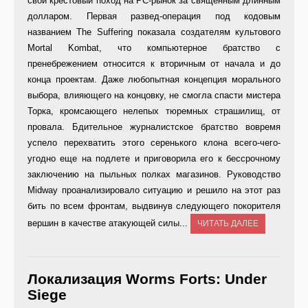
свой крестовый поход на PC-рынок за священным длинным
долларом. Первая развед-операция под кодовым
названием The Suffering показала создателям культового
Mortal Kombat, что компьютерное братство с
пренебрежением относится к вторичным от начала и до
конца проектам. Даже любопытная концепция морального
выбора, влияющего на концовку, не смогла спасти мистера
Торка, кромсающего нелепых тюремных страшилищ, от
провала. Бдительное журналистское братство вовремя
успело перехватить этого серенького клона всего-чего-
угодно еще на подлете и приговорила его к бессрочному
заключению на пыльных полках магазинов. Руководство
Midway проанализировало ситуацию и решило на этот раз
бить по всем фронтам, выдвинув следующего покорителя
вершин в качестве атакующей силы...
ЧИТАТЬ ДАЛЕЕ
Локализация Worms Forts: Under
Siege