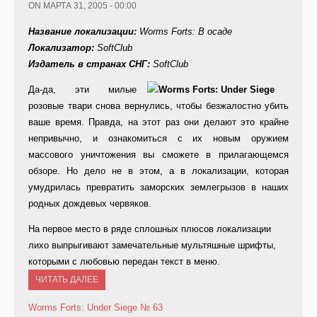
ON МАРТА 31, 2005 - 00:00
Название локализации:
Worms Forts: В осаде
Локализатор:
SoftClub
Издатель в странах СНГ:
SoftClub
Да-да, эти милые
розовые твари снова вернулись, чтобы безжалостно убить
ваше время. Правда, на этот раз они делают это крайне
непривычно, и ознакомиться с их новым оружием
массового уничтожения вы сможете в прилагающемся
обзоре. Но дело не в этом, а в локализации, которая
умудрилась превратить заморских землегрызов в наших
родных дождевых червяков.
На первое место в ряде сплошных плюсов локализации
лихо выпрыгивают замечательные мультяшные шрифты,
которыми с любовью передан текст в меню.
ЧИТАТЬ ДАЛЕЕ
Worms Forts: Under Siege
№ 63