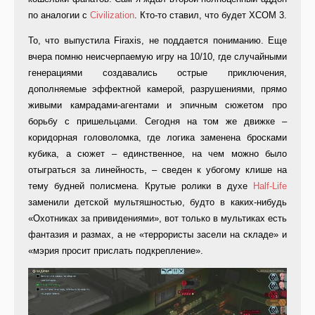
по аналогии с
Civilization
. Кто-то ставил, что будет XCOM 3.
То, что выпустила Firaxis, не поддается пониманию. Еще
вчера помню неисчерпаемую игру на 10/10, где случайными
генерациями создавались острые приключения,
дополняемые эффектной камерой, разрушениями, прямо
живыми камрадами-агентами и эпичным сюжетом про
борьбу с пришельцами. Сегодня на том же движке –
коридорная головоломка, где логика заменена бросками
кубика, а сюжет – единственное, на чем можно было
отыграться за линейность, – сведен к убогому клише на
тему будней полисмена. Крутые ролики в духе
Half-Life
заменили детской мультяшностью, будто в каких-нибудь
«Охотниках за привидениями», вот только в мультиках есть
фантазия и размах, а не «террористы засели на складе» и
«мэрия просит прислать подкрепление».