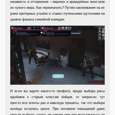
ненависть и отторжение – мерзких и враждебных монстров
из чужого мира. Как переиначить? Путем наклеивания на их
рожи притерных улыбок и спама глупенькими шуточками на
уровне финала семейной комедии.
И если вы ждете какого-то профита, вроде выбора расы
вдобавок к старым классам бойцов, то напрасно: тут
просто все агенты раз и навсегда прошиты, так что выбора
вообще остались крохи. При половине повышений даже
нельзя выбрать скилл, не говоря уже про мультиклассы из