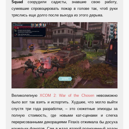
Squad
соорудили садисты, знавшие свою работу,
сумевшие спровоцировать пожар в голове так, чтоб руки
тряслись еще долго после выхода из этого дерьма.
Великолепную
XCOM 2: War of the Chosen
невозможно
было вот так взять и испортить. Худшее, что могло выйти
спустя три года разработки, – это сюжетные эпизоды за
полную стоимость, где новыми кат-сценами и слегка
перерисованными декорациями Firaxis отжимала бы досуха
кошельки фанатов. Сам я ждал второй полноценный аддон