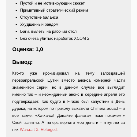
Пустой и не мотивирующий сюжет
Примитивный стратегический режим
Отсутствие баланса
Ухудшенный рандом
Баги, вылеты на рабочий стол
Без счета убитых наработок XCOM 2
Оценка: 1,0
Вывод:
Кто-то уже иронизировал на тему запоздавшей
первоапрельской шутки вместо анонса номерной части
знаменитой серии, но в данном случае все выглядит
именно так – и неожиданный анонс в середине апреля это
подтверждает. Как будто в Firaxis был капустник в День
дурака, на котором по приколу выкатили Chimera Squad – и
все такие: «Ха-ха-ха! Давайте фанатам тоже покажем!»
Окей, занятно. А теперь верните мои деньги – я куплю за
них
Warcraft 3: Reforged
.