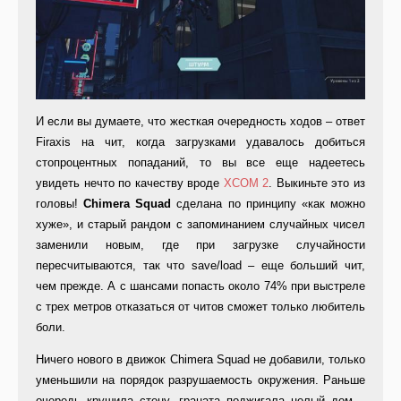
И если вы думаете, что жесткая очередность ходов – ответ
Firaxis на чит, когда загрузками удавалось добиться
стопроцентных попаданий, то вы все еще надеетесь
увидеть нечто по качеству вроде
XCOM 2
. Выкиньте это из
головы!
Chimera Squad
сделана по принципу «как можно
хуже», и старый рандом с запоминанием случайных чисел
заменили новым, где при загрузке случайности
пересчитываются, так что save/load – еще больший чит,
чем прежде. А с шансами попасть около 74% при выстреле
с трех метров отказаться от читов сможет только любитель
боли.
Ничего нового в движок Chimera Squad не добавили, только
уменьшили на порядок разрушаемость окружения. Раньше
очередь крушила стену, граната поджигала целый дом –