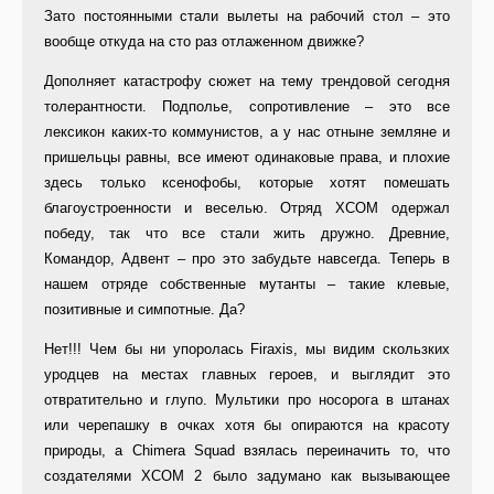
Зато постоянными стали вылеты на рабочий стол – это
вообще откуда на сто раз отлаженном движке?
Дополняет катастрофу сюжет на тему трендовой сегодня
толерантности. Подполье, сопротивление – это все
лексикон каких-то коммунистов, а у нас отныне земляне и
пришельцы равны, все имеют одинаковые права, и плохие
здесь только ксенофобы, которые хотят помешать
благоустроенности и веселью. Отряд XCOM одержал
победу, так что все стали жить дружно. Древние,
Командор, Адвент – про это забудьте навсегда. Теперь в
нашем отряде собственные мутанты – такие клевые,
позитивные и симпотные. Да?
Нет!!! Чем бы ни упоролась Firaxis, мы видим скользких
уродцев на местах главных героев, и выглядит это
отвратительно и глупо. Мультики про носорога в штанах
или черепашку в очках хотя бы опираются на красоту
природы, а Chimera Squad взялась переиначить то, что
создателями XCOM 2 было задумано как вызывающее