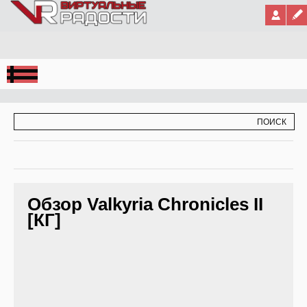
Jump to Navigation
ФОРМА ПОИСКА
ПОИСК
Обзор Valkyria Chronicles II
[КГ]