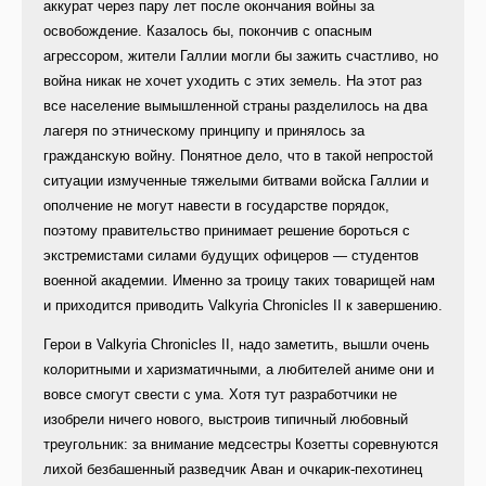
аккурат через пару лет после окончания войны за
освобождение. Казалось бы, покончив с опасным
агрессором, жители Галлии могли бы зажить счастливо, но
война никак не хочет уходить с этих земель. На этот раз
все население вымышленной страны разделилось на два
лагеря по этническому принципу и принялось за
гражданскую войну. Понятное дело, что в такой непростой
ситуации измученные тяжелыми битвами войска Галлии и
ополчение не могут навести в государстве порядок,
поэтому правительство принимает решение бороться с
экстремистами силами будущих офицеров — студентов
военной академии. Именно за троицу таких товарищей нам
и приходится приводить Valkyria Chronicles II к завершению.
Герои в Valkyria Chronicles II, надо заметить, вышли очень
колоритными и харизматичными, а любителей аниме они и
вовсе смогут свести с ума. Хотя тут разработчики не
изобрели ничего нового, выстроив типичный любовный
треугольник: за внимание медсестры Козетты соревнуются
лихой безбашенный разведчик Аван и очкарик-пехотинец