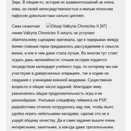
Зери. В общем-то, история их взаимоотношений не очень
нова, но своей непосредственностью и милым японским
пафосом довольно-таки сильно цепляет.
Сама сюжетная
линия Valkyria Chronicles II ничуть не уступает
обаятельному сценарию оригинала, где в перерывах между
боями главные герои предавались рассуждениям о смысле
жизни, и кое в чем даже стала лучше. Во многом тут стоит
отдать дань нелинейности: отныне история подается
посредством календаря учебного года, по которому мы как
участвуем в диверсионных операциях, так и ходим на
свидания с ученицами военной академии. Существенно
возросло и общее число заданий, благодаря чему
увеличились общая продолжительность игры и ее
разнообразие. Учитывая специфику гейминга на PSP,
разработчики отлично потрудились над тем, чтобы было
удобно играть небольшими заходами, сделав это не в
ущерб общему качеству. Да и сами задания вышли очень
интересными, занятными, а кое-где даже трогательными.