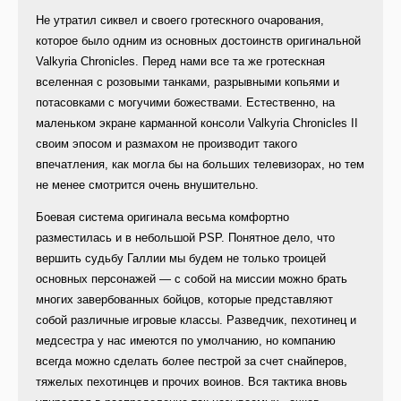
Не утратил сиквел и своего гротескного очарования,
которое было одним из основных достоинств оригинальной
Valkyria Chronicles. Перед нами все та же гротескная
вселенная с розовыми танками, разрывными копьями и
потасовками с могучими божествами. Естественно, на
маленьком экране карманной консоли Valkyria Chronicles II
своим эпосом и размахом не производит такого
впечатления, как могла бы на больших телевизорах, но тем
не менее смотрится очень внушительно.
Боевая система оригинала весьма комфортно
разместилась и в небольшой PSP. Понятное дело, что
вершить судьбу Галлии мы будем не только троицей
основных персонажей — с собой на миссии можно брать
многих завербованных бойцов, которые представляют
собой различные игровые классы. Разведчик, пехотинец и
медсестра у нас имеются по умолчанию, но компанию
всегда можно сделать более пестрой за счет снайперов,
тяжелых пехотинцев и прочих воинов. Вся тактика вновь