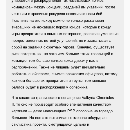
упирается в распределение так называемых «очков
командира» между бойцами, раздачей им указаний, после
чего нам с красивых ракурсов показывают сам бой.
Повлиять на его исход можно не только раскачивая
вчерашних не нюхавших пороха юнцов, которые к концу
игры превратятся в опытных ветеранов, развивая умения из
предоставленных ветвей улучшений, но и захватывая с
собой на задания сюжетных героев. Конечно, существует
риск потерять их, но зато чем больше таких товарищей в
команде, тем больше «очков командира» у вас в
распоряжении. Также не лишним будет внимательно
работать снайперами, снимая вражеских офицеров, потому
как чем больше их превратится в трупы, тем меньше
баллов будет в распоряжении у соперника.
Что касается графического оснащения Valkyria Chronicles
II, то оно не производит особого впечатления качеством
картинки — даже маломощная PSP способна на гораздо
большее. Но все это вытягивает отменная абсурдная
стилистика проекта, смотрящаяся цельно и