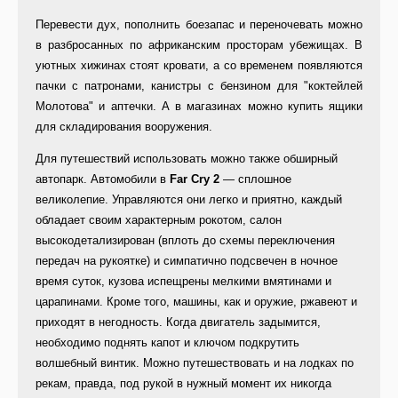
Перевести дух, пополнить боезапас и переночевать можно
в разбросанных по африканским просторам убежищах. В
уютных хижинах стоят кровати, а со временем появляются
пачки с патронами, канистры с бензином для "коктейлей
Молотова" и аптечки. А в магазинах можно купить ящики
для складирования вооружения.
Для путешествий использовать можно также обширный
автопарк. Автомобили в
Far Cry 2
— сплошное
великолепие. Управляются они легко и приятно, каждый
обладает своим характерным рокотом, салон
высокодетализирован (вплоть до схемы переключения
передач на рукоятке) и симпатично подсвечен в ночное
время суток, кузова испещрены мелкими вмятинами и
царапинами. Кроме того, машины, как и оружие, ржавеют и
приходят в негодность. Когда двигатель задымится,
необходимо поднять капот и ключом подкрутить
волшебный винтик. Можно путешествовать и на лодках по
рекам, правда, под рукой в нужный момент их никогда