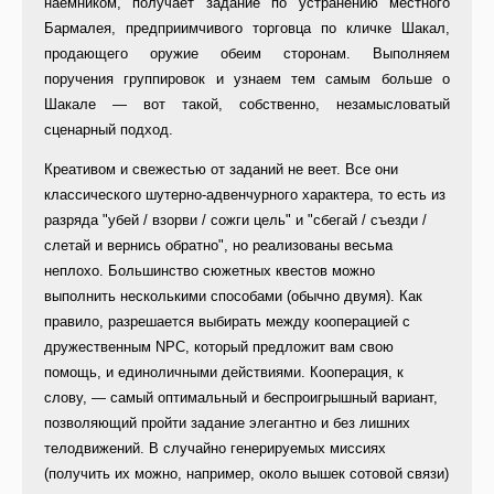
наемником, получает задание по устранению местного
Бармалея, предприимчивого торговца по кличке Шакал,
продающего оружие обеим сторонам. Выполняем
поручения группировок и узнаем тем самым больше о
Шакале — вот такой, собственно, незамысловатый
сценарный подход.
Креативом и свежестью от заданий не веет. Все они
классического шутерно-адвенчурного характера, то есть из
разряда "убей / взорви / сожги цель" и "сбегай / съезди /
слетай и вернись обратно", но реализованы весьма
неплохо. Большинство сюжетных квестов можно
выполнить несколькими способами (обычно двумя). Как
правило, разрешается выбирать между кооперацией с
дружественным NPC, который предложит вам свою
помощь, и единоличными действиями. Кооперация, к
слову, — самый оптимальный и беспроигрышный вариант,
позволяющий пройти задание элегантно и без лишних
телодвижений. В случайно генерируемых миссиях
(получить их можно, например, около вышек сотовой связи)