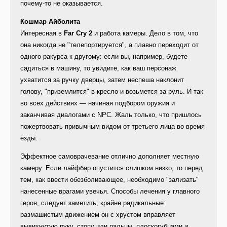
почему-то не оказывается.
Кошмар Айболита
Интересная в
Far Cry 2
и работа камеры. Дело в том, что
она никогда не "телепортируется", а плавно переходит от
одного ракурса к другому: если вы, например, будете
садиться в машину, то увидите, как ваш персонаж
ухватится за ручку дверцы, затем неспеша наклонит
голову, "приземлится" в кресло и возьмется за руль. И так
во всех действиях — начиная подбором оружия и
заканчивая диалогами с NPC. Жаль только, что пришлось
пожертвовать привычным видом от третьего лица во время
езды.
Эффектное самоврачевание отлично дополняет местную
камеру. Если лайфбар опустится слишком низко, то перед
тем, как ввести обезболивающее, необходимо "зализать"
нанесенные врагами увечья. Способы лечения у главного
героя, следует заметить, крайне радикальные:
размашистым движением он с хрустом вправляет
вывихнутую руку, стопу или пальцы, плоскогубцами и