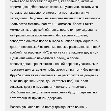
схема более простая: создается, как правило, активно
перемещающийся объект, который нужно уничтожить и за
которым вы задорно гоняетесь на протяжении минут
пятнадцати. За успехи на ваш счет перечисляют некоторое
количество местной валюты — алмазов. Квесты также
можно взять в оружейной лавке; после их прохождения в
ней расширится ассортимент. Что касается друзей,
заводятся они так: после выбора в начале игры одного из
девяти персонажей остальные восемь разбавляются парой-
тройкой посторонних NPC и могут стать нашими друзьями.
Одни изначально находятся в плену, а после
освобождения проникаются к нашей персоне уважением и
чувством долга, другие набиваются в приятели без причин.
Дружба крепкая не сломается, не расколется от дождей и
вьюг (по крайней мере, до некоторых пор), но, если
отказать другу в помощи, или пожалеть инъекцию
обезболивающего, теплые отношения будут прерваны по
естественным причинам досрочно.
Развернувшаяся не на шутку гражданская война, к