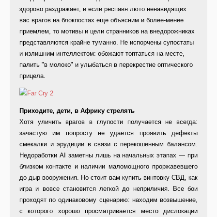
здорово раздражает, и если респавн люто ненавидящих
вас врагов на блокпостах еще объясним и более-менее
приемлем, то мотивы и цели странников на внедорожниках
представляются крайне туманно. Не испорчены супостаты
и излишним интеллектом: обожают топтаться на месте,
палить "в молоко" и улыбаться в перекрестие оптического
прицела.
Приходите, дети, в Африку стрелять
Хотя уличить врагов в глупости получается не всегда:
зачастую им попросту не удается проявить дефекты
смекалки и эрудиции в связи с перекошенным балансом.
Недоработки AI заметны лишь на начальных этапах — при
близком контакте и наличии маломощного проржавевшего
до дыр вооружения. Но стоит вам купить винтовку СВД, как
игра и вовсе становится легкой до неприличия. Все бои
проходят по одинаковому сценарию: находим возвышение,
с которого хорошо просматривается место дислокации