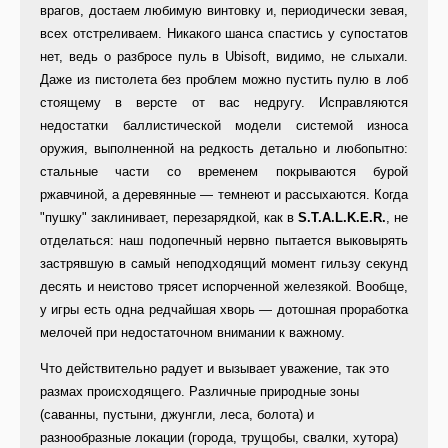
врагов, достаем любимую винтовку и, периодически зевая,
всех отстреливаем. Никакого шанса спастись у супостатов
нет, ведь о разбросе пуль в Ubisoft, видимо, не слыхали.
Даже из пистолета без проблем можно пустить пулю в лоб
стоящему в версте от вас недругу. Исправляются
недостатки баллистической модели системой износа
оружия, выполненной на редкость детально и любопытно:
стальные части со временем покрываются бурой
ржавчиной, а деревянные — темнеют и рассыхаются. Когда
"пушку" заклинивает, перезарядкой, как в
S.T.A.L.K.E.R.
, не
отделаться: наш подопечный нервно пытается выковырять
застрявшую в самый неподходящий момент гильзу секунд
десять и неистово трясет испорченной железякой. Вообще,
у игры есть одна редчайшая хворь — дотошная проработка
мелочей при недостаточном внимании к важному.
Что действительно радует и вызывает уважение, так это
размах происходящего. Различные природные зоны
(саванны, пустыни, джунгли, леса, болота) и
разнообразные локации (города, трущобы, свалки, хутора)