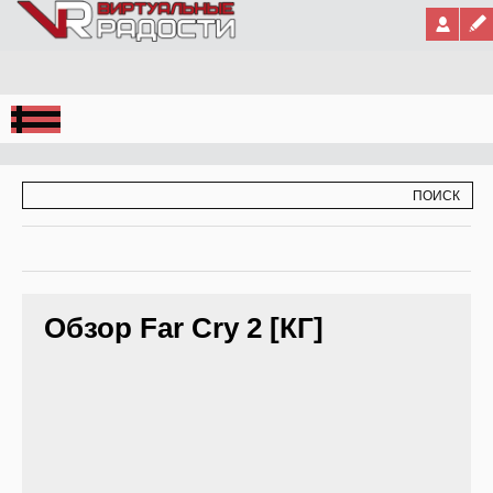
Jump to Navigation
ФОРМА ПОИСКА
ПОИСК
Обзор Far Cry 2 [КГ]