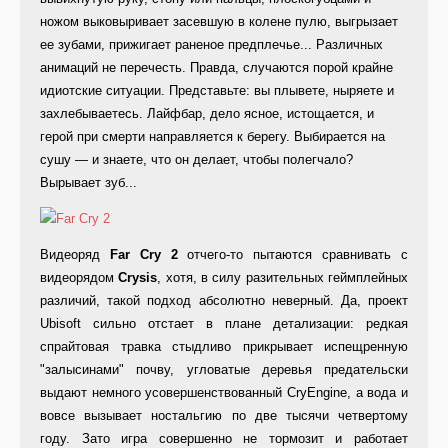
ножом выковыривает засевшую в колене пулю, выгрызает
ее зубами, прижигает раненое предплечье... Различных
анимаций не перечесть. Правда, случаются порой крайне
идиотские ситуации. Представьте: вы плывете, ныряете и
захлебываетесь. Лайфбар, дело ясное, истощается, и
герой при смерти направляется к берегу. Выбирается на
сушу — и знаете, что он делает, чтобы полегчало?
Вырывает зуб...
Видеоряд
Far Cry 2
отчего-то пытаются сравнивать с
видеорядом
Crysis
, хотя, в силу разительных геймплейных
различий, такой подход абсолютно неверный. Да, проект
Ubisoft сильно отстает в плане детализации: редкая
спрайтовая травка стыдливо прикрывает испещренную
"залысинами" почву, угловатые деревья предательски
выдают немного усовершенствованный CryEngine, а вода и
вовсе вызывает ностальгию по две тысячи четвертому
году. Зато игра совершенно не тормозит и работает