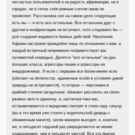
несчастью пользователей и на радость африканцам, ни в
городах, ни в селах себя ровным счетом никак не
проявляет. Расстановка сил на самом деле следующая:
есть вы — и есть все остальные. Все остальные друг с
другом в конфронтацию не вступают, хотя следовало бы —
для создания видимости боевых действий. Население
Африки настроено враждебно лишь по отношению к вам, и
каждый встречный непременно поприветствует вас
пулеметной очередью. Делятся "все остальные" на два
больших класса: агрессоры пешие и агрессоры на
внедорожниках. И если с первыми все более-менее ясно
(обитают на блокпостах, единичные особи в условиях дикой
природы не встречаются), то вторые — персонажи в
крайней степени загадочные: обожают рассекать на своих
ржавых авто в одиночку, а, настигнув-таки вас,
останавливаются и вкрадчиво смотрят в глаза пару секунд
(вы в это время уже стоите у водительской дверцы с
обнаженным мачете), затем манерно выходят, и, конечно
же, в пятьдесят седьмой раз умерщвляются не менее
хладнокровно, чем в пятьдесят шестой. Вся эта братия