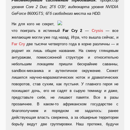
Рекомендуемые системные требования:
процессор
уровня Core 2 Duo; 2Гб ОЗУ; видеокарта уровня NVIDIA
GeForce 8600GTS; 6Гб свободного места на HDD.
Ни для кого не секрет,
что поиграть в истинный
Far Cry 2
—
Crysis
— все
желающие могли уже год назад. Игра, что вышла сейчас, и
Far Cry
две тысячи четвертого года в корне различны — и
роднит их лишь общее название. На смену глянцевым
антуражам, помиссионной структуре и относительно
небольшим локациям пришли бескрайние саванны,
sandbox-механика и аутентичное окружение. Сюжет
лишился научно-маразматических ноток и драматических
поворотов, став сухим, как пустыня. У главного героя не
похищают дочь, его не садят в сырую темницу и даже,
представьте себе, не лишают памяти. Все в разы
прозаичнее. В каком-то африканском государстве с
благополучием и порядком не задалось: ранее
действующая власть свержена, а за обширные территории
борьбу ведут две группировки. Наш протеже, будучи