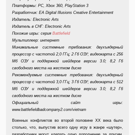
Платформы: PC, Xbox 360, PlayStation 3
Разработчик: EA Digital Illusions Creative Entertainment
Издатель: Electronic Arts
Издатель в СНГ: Electronic Arts
Похожие игры: серия
Battlefield
Мультиплеер: интернет
Минимальные системные требования: двухъядерный
процессор с частотой 2,0 ГГц; 2 Гб ОЗУ; видеокарта с 256
Мб ОЗУ и поддержкой шейдеров версии 3.0; 8,2 Гб
свободного места на жестком диске
Рекомендуемые системные требования: двухъядерный
процессор с частотой 3,0 ГГц; 3 Гб ОЗУ; видеокарта с 512
Мб ОЗУ и поддержкой шейдеров версии 3.0; 8,2 Гб
свободного места на жестком диске
Официальный сайт игры:
www.battlefieldbadcompany2.com/vietnam
Военных конфликтов во второй половине XX века было
столько, что, выпустив всего одну игру в жанре «шутер»,
разработчики могут клепать одно дополнение за другим,