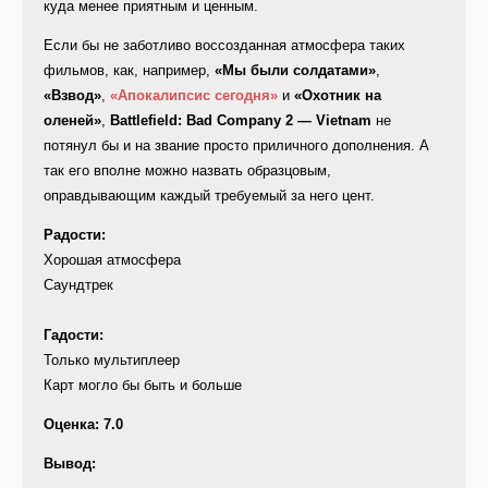
куда менее приятным и ценным.
Если бы не заботливо воссозданная атмосфера таких
фильмов, как, например,
«Мы были солдатами»
,
«Взвод»
,
«Апокалипсис сегодня»
и
«Охотник на
оленей»
,
Battlefield: Bad Company 2 — Vietnam
не
потянул бы и на звание просто приличного дополнения. А
так его вполне можно назвать образцовым,
оправдывающим каждый требуемый за него цент.
Радости:
Хорошая атмосфера
Саундтрек
Гадости:
Только мультиплеер
Карт могло бы быть и больше
Оценка: 7.0
Вывод: