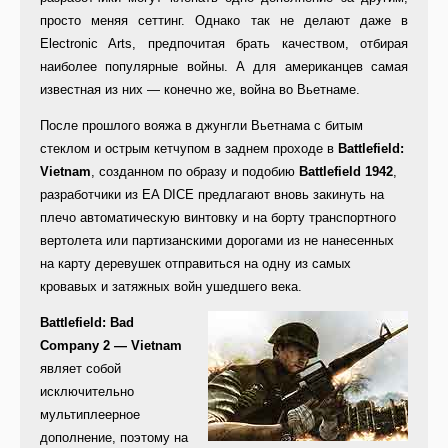
просто меняя сеттинг. Однако так не делают даже в
Electronic Arts, предпочитая брать качеством, отбирая
наиболее популярные войны. А для американцев самая
известная из них — конечно же, война во Вьетнаме.
После прошлого вояжа в джунгли Вьетнама с битым
стеклом и острым кетчупом в заднем проходе в
Battlefield:
Vietnam
, созданном по образу и подобию
Battlefield 1942
,
разработчики из EA DICE предлагают вновь закинуть на
плечо автоматическую винтовку и на борту транспортного
вертолета или партизанскими дорогами из не нанесенных
на карту деревушек отправиться на одну из самых
кровавых и затяжных войн ушедшего века.
Battlefield: Bad
Company 2 — Vietnam
являет собой
исключительно
мультиплеерное
дополнение, поэтому на