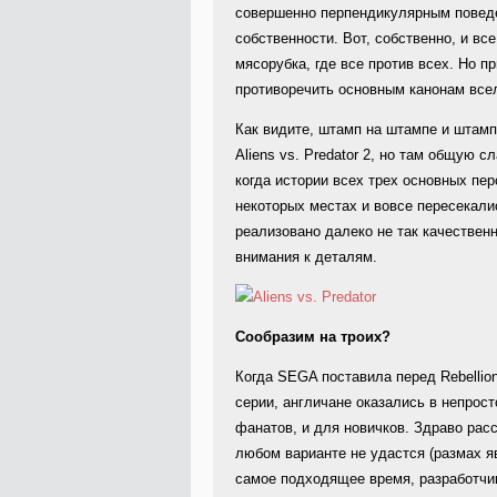
совершенно перпендикулярным поведе
собственности. Вот, собственно, и в
мясорубка, где все против всех. Но 
противоречить основным канонам всел
Как видите, штамп на штампе и штамп
Aliens vs. Predator 2, но там общую
когда истории всех трех основных пер
некоторых местах и вовсе пересекалис
реализовано далеко не так качествен
внимания к деталям.
Сообразим на троих?
Когда SEGA поставила перед Rebellio
серии, англичане оказались в непрос
фанатов, и для новичков. Здраво расс
любом варианте не удастся (размах я
самое подходящее время, разработчик