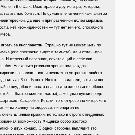
Alone in the Dark, Dead Space и другие игры, которым,
заставить нас бояться. По сумме впечатлений кампания за
неинтересной, да еще и приправленной долей маразма.
ости, нет неожиданностей — тут нет ничего, способного
ймера.
 играть за инопланетян. Страшно тут не может быть по
еха (оба прекрасно видят в темноте), да и стиль игры
ка. Интересный персонаж, сочетающий в себе как
ль боя. Несколько режимов зрения под каждого
скировки позволяют тихо и незаметно устранить любого
давить любого Чужого. Но это — в идеале, в жизни все
райне неудобно и просто опасно для здоровья (особенно
лотой — быстро склеите ласты), а мощные пушки вроде
азряжают батарейки. Кстати, того откровенно читерского
ет — на халяву ни здоровье, ни энергия не
 очень длинные прыжки, но только в строго отведенных
ированная возможность Хищника особо жестоко
лкой о двух концах. С одной стороны, выглядит это