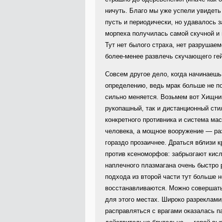
ничуть. Благо мы уже успели увидеть 
пусть и периодически, но удавалось 
морпеха получилась самой скучной и 
Тут нет былого страха, нет разрушаем
более-менее развлечь скучающего ге
Совсем другое дело, когда начинаешь
определению, ведь мрак больше не пом
сильно меняется. Возьмем вот Хищни
рукопашный, так и дистанционный сти
конкретного противника и система ма
человека, а мощное вооружение — раз
гораздо прозаичнее. Драться вблизи к
против ксеноморфов: забрызгают кис
наплечного плазмагана очень быстро р
подхода из второй части тут больше н
восстанавливаются. Можно совершать
для этого местах. Широко разреклам
расправляться с врагами оказалась па