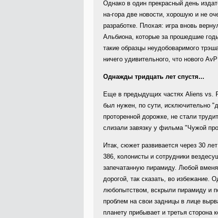
Однако в один прекрасный день изда
на-гора две новости, хорошую и не оч
разработке. Плохая: игра вновь верну
Альбиона, которые за прошедшие год
такие образцы неудобоваримого трэша
ничего удивительного, что нового A
Однажды тридцать лет спустя...
Еще в предыдущих частях Aliens vs. 
был нужен, по сути, исключительно "д
проторенной дорожке, не стали трудит
слизали завязку у фильма "Чужой про
Итак, сюжет развивается через 30 ле
386, колонисты и сотрудники вездесу
запечатанную пирамиду. Любой вменя
дорогой, так сказать, во избежание.
любопытством, вскрыли пирамиду и по
проблем на свои задницы в лице вырв
планету прибывает и третья сторона