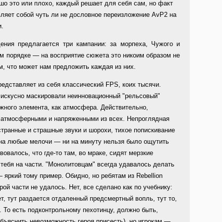
ошо это или плохо, каждый решает для себя сам, но факт
вляет собой чуть ли не дословное переизложение AvP2 на
и.
ения предлагается три кампании: за морпеха, Чужого и
м порядке — на восприятие сюжета это никоим образом не
м, что может нам предложить каждая из них.
редставляет из себя классический FPS, коих тысячи.
 искусно маскировали неинновационный "рельсовый"
жного элемента, как атмосфера. Действительно,
 атмосферными и напряженными из всех. Непроглядная
странные и страшные звуки и шорохи, тихое попискивание
 на любые мелочи — ни на минуту нельзя было ощутить
вовалось, что где-то там, во мраке, сидят мерзкие
 тебя на части. "Монолитовцам" всегда удавалось делать
яркий тому пример. Обидно, но ребятам из Rebellion
ой части не удалось. Нет, все сделано как по учебнику:
ет, тут раздается отдаленный предсмертный вопль, тут то,
ет. То есть подконтрольному пехотинцу, должно быть,
объяснить невозможность героя присесть), но игрокам —