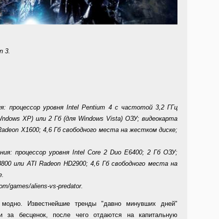
n 3.
 процессор уровня Intel Pentium 4 с частотой 3,2 ГГц
Wndows XP) или 2 Гб (для Windows Vista) ОЗУ; видеокарта
Radeon X1600; 4,6 Гб свободного места на жестком диске;
я: процессор уровня Intel Core 2 Duo E6400; 2 Гб ОЗУ;
800 или ATI Radeon HD2900; 4,6 Гб свободного места на
е.
/games/aliens-vs-predator.
 модно. Известнейшие тренды "давно минувших дней"
ки за бесценок, после чего отдаются на капитальную