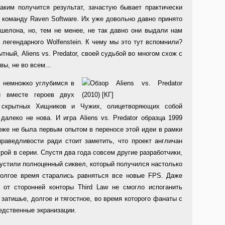
аким получится результат, зачастую бывает практически
 команду Raven Software. Их уже довольно давно принято
эшелона, но, тем не менее, не так давно они выдали нам
легендарного Wolfenstein. К чему мы это тут вспомнили?
тный, Aliens vs. Predator, своей судьбой во многом схож с
вы, не во всем...
а немножко углубимся в
и вместе героев двух
 скрытных Хищников и Чужих, олицетворяющих собой
алеко не нова. И игра Aliens vs. Predator образца 1999
 тоже не была первым опытом в переносе этой идеи в рамки
раведливости ради стоит заметить, что проект англичан
рой в серии. Спустя два года совсем другие разработчики,
пустили полноценный сиквел, который получился настолько
олгое время старались равняться все новые FPS. Даже
 от сторонней конторы Third Law не смогло испоганить
затишье, долгое и тягостное, во время которого фанаты с
едственные экранизации.