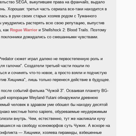
тельство SEGA, выкупившее права на франчайз, выдало
ень. Хорошая: третья часть сериала все-таки находится в
лась в руки своих старых хозяев родом с Туманного
ы умудрились растерять всю свою репутацию, выпустив
, как
Rogue Warrior
и Shellshock 2: Blood Trails. Поэтому
vP поклонники дожидались со смешанными чувствами.
Predator сюжет играл далеко не первостепенную роль и
ля галочки". Создатели третьей части пошли по
ься и сочинять что-то новое, а просто взяли и подчистую
тив Хищника", лишь только перенеся действие в будущее.
т после событий фильма "Чужой 3". Осваивая планету BG-
щей корпорации Weyland-Yutani обнаружили древнюю
емый человек в здравом уме обошел бы находку десятой
 Однако местные homo sapiens, обуреваемые неудержимым
лезли внутрь. Чем, естественно, тут же накликали кучу
авшихся на свободу ксеноморфов суть Чужих. А вскоре на
 конфликта — Хищники, хозяева пирамиды, взбешенные