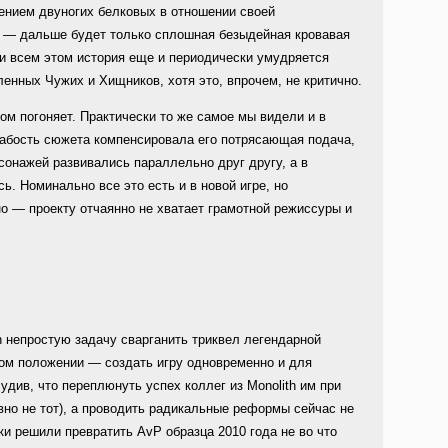
нием двуногих белковых в отношении своей
се — дальше будет только сплошная безыдейная кровавая
при всем этом история еще и периодически умудряется
енных Чужих и Хищников, хотя это, впрочем, не критично.
ом погоняет. Практически то же самое мы видели и в
 слабость сюжета компенсировала его потрясающая подача,
сонажей развивались параллельно друг другу, а в
ь. Номинально все это есть и в новой игре, но
но — проекту отчаянно не хватает грамотной режиссуры и
n непростую задачу сварганить триквел легендарной
том положении — создать игру одновременно и для
удив, что переплюнуть успех коллег из Monolith им при
вно не тот), а проводить радикальные реформы сейчас не
и решили превратить AvP образца 2010 года не во что