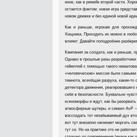
иное, как в ремейк второй части. Хор
остается фактом: новая игра предста
новом движке и без единой новой иде
Как и раньше, игрокам для прохожд
Хищника. Проходить их можно в любо
влияет. Давайте поподробнее разбере
Кампания за солдата, как и раньше, п
Однако в прошлые разы разработчики
геймплей с помощью такого немалова
«человеческие» миссии были самыми
темнота, всеобщая разруха, какие-то 
детектора движения, реагировавшего
себя в безопасности. Буквально чувст
ксеноморфы и ждут, как бы разорвать
атмосферные шутеры, и сиквел AvP — 
воссоздать тот незабываемый дух втор
вот тут внезапно начинает моргать св
тут се. Но на практике это не работа
страшно до одеревенения (иначе как 