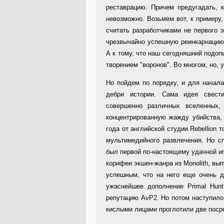
реставрацию. Причем предугадать, к
невозможно. Возьмем вот, к примеру,
считать разработчиками не первого 
чрезвычайно успешную реинкарнацию 
А к тому, что наш сегодняшний подопы
творением "воронов". Во многом, но, у
Но пойдем по порядку, и для начал
дебри истории. Сама идея свест
совершенно различных вселенных,
концентрированную жажду убийства, д
года от английской студии Rebellion
мультимедийного развлечения. Но сп
был первой по-настоящему удачной иг
корифеи экшен-жанра из Monolith, вы
успешным, что на него еще очень д
ужаснейшее дополнение Primal Hunt
репутацию AvP2. Но потом наступило 
кислыми лицами проглотили две поср