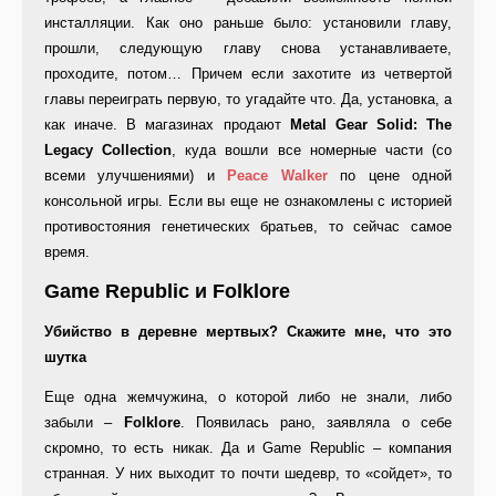
инсталляции. Как оно раньше было: установили главу,
прошли, следующую главу снова устанавливаете,
проходите, потом… Причем если захотите из четвертой
главы переиграть первую, то угадайте что. Да, установка, а
как иначе. В магазинах продают
Metal Gear Solid: The
Legacy Collection
, куда вошли все номерные части (со
всеми улучшениями) и
Peace Walker
по цене одной
консольной игры. Если вы еще не ознакомлены с историей
противостояния генетических братьев, то сейчас самое
время.
Game Republic и Folklore
Убийство в деревне мертвых? Скажите мне, что это
шутка
Еще одна жемчужина, о которой либо не знали, либо
забыли –
Folklore
. Появилась рано, заявляла о себе
скромно, то есть никак. Да и Game Republic – компания
странная. У них выходит то почти шедевр, то «сойдет», то