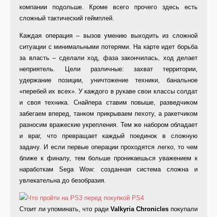
компании подольше. Кроме всего прочего здесь есть
сложный тактический геймплей.
Каждая операция – вызов умению выходить из сложной
ситуации с минимальными потерями. На карте идет борьба
за власть – сделали ход, фаза закончилась, ход делает
неприятель. Цели различные: захват территории,
удержание позиции, уничтожение техники, банальное
«перебей их всех». У каждого в рукаве свои классы солдат
и своя техника. Снайпера ставим повыше, разведчиком
забегаем вперед, танком прикрываем пехоту, а ракетчиком
разносим вражеские укрепления. Тем же набором обладает
и враг, что превращает каждый поединок в сложную
задачу. И если первые операции проходятся легко, то чем
ближе к финалу, тем больше проникаешься уважением к
наработкам Sega Wow: созданная система сложна и
увлекательна до безобразия.
Стоит ли упоминать, что ради
Valkyria Chronicles
покупали