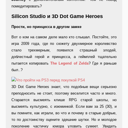
помедитировать?
Silicon Studio и 3D Dot Game Heroes
Прости, но принцесса в другом замке
Вот о ком на самом деле мало кто слышал. Постойте, это
игра 2009 года, где по сюжету двухмерное королевство
стало трехмерным, появился страшный злодей,
доблестный герой и принцесса, а геймплей тщательно
пытается копировать
The Legend of Zelda
? Где я раньше
был..?
3D Dot Game Heroes знает, что подобные вещи серьезно
преподносить не стоит, поэтому веселится часто и много.
Старается высмеять клише RPG старой школы, но
высмеять культурно, с изюминкой. Если вам за 25 (30), и
вы помните, как играли, во что и почему в старые добрые,
то по достоинству оцените здешние шутки. Но и молодое
поколение частичку юмора уловить сумеет. Увидеть