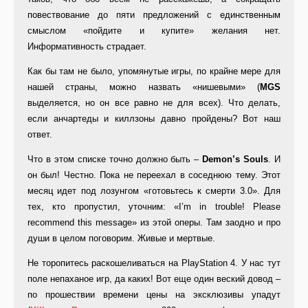
повествование до пяти предложений с единственным
смыслом «пойдите и купите» желания нет.
Информативность страдает.
Как бы там не было, упомянутые игры, по крайне мере для
нашей страны, можно назвать «нишевыми» (
MGS
выделяется, но он все равно не для всех). Что делать,
если анчартеды и киллзоны давно пройдены? Вот наш
ответ.
Что в этом списке точно должно быть –
Demon’s Souls
. И
он был! Честно. Пока не переехал в соседнюю тему. Этот
месяц идет под лозунгом «готовьтесь к смерти 3.0». Для
тех, кто пропустил, уточним: «I’m in trouble! Please
recommend this message» из этой оперы. Там заодно и про
души в целом поговорим. Живые и мертвые.
Не торопитесь раскошеливаться на PlayStation 4. У нас тут
поле непаханое игр, да каких! Вот еще один веский довод –
по прошествии времени цены на эксклюзивы упадут