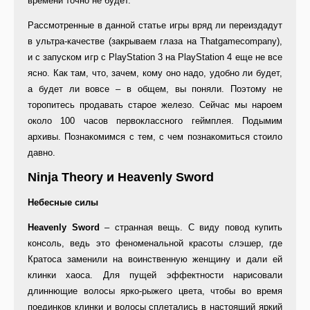
времени точно не будет.
Рассмотренные в данной статье игры вряд ли переиздадут
в ультра-качестве (закрываем глаза на Thatgamecompany),
и с запуском игр с PlayStation 3 на PlayStation 4 еще не все
ясно. Как там, что, зачем, кому оно надо, удобно ли будет,
а будет ли вовсе – в общем, вы поняли. Поэтому не
торопитесь продавать старое железо. Сейчас мы нароем
около 100 часов первоклассного геймплея. Подымим
архивы. Познакомимся с тем, с чем познакомиться стоило
давно.
Ninja Theory и Heavenly Sword
Небесные силы
Heavenly Sword
– странная вещь. С виду повод купить
консоль, ведь это феноменальной красоты слэшер, где
Кратоса заменили на воинственную женщину и дали ей
клинки хаоса. Для пущей эффектности нарисовали
длиннющие волосы ярко-рыжего цвета, чтобы во время
поединков клинки и волосы сплетались в настоящий яркий