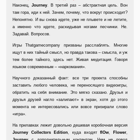
Наконец,
Journey
. В третий раз – абстрактная цель. Вон
там гора, иди к ней. Зачем, почему, что вокруг происходит?
Непонятно. И вы снова идете, уже не плывете и не летите,
а именно что идете, раскидывая ногами песчинки. Не.
Задавай. Вопросов.
Игры Thatgamecompany призваны расслаблять. Многие
ищут в них тайный смысл, но правда такова – смысла, и уж
тем более тайного, здесь нет. Живая медитация. Говоря
языком современным – «наркомания».
Научного доказанный факт: все три проекта способны
заставить любого человека, не переносящего видеоигры,
обратить на себя внимание. Это мягко сказано. Друзья и
друзья друзей нагло «залипают» в экран, хотя до этого
момента не интересовались или вовсе призирали слово
«игра».
На прилавках лежит довольно дешевая коробочная версия
Journey Collectors Edition
, куда входят
flOw
,
Flower
,
Journey
с дополнительным контентом. Чем не повод