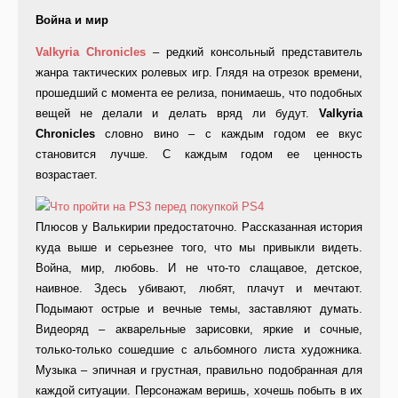
Война и мир
Valkyria Chronicles
– редкий консольный представитель
жанра тактических ролевых игр. Глядя на отрезок времени,
прошедший с момента ее релиза, понимаешь, что подобных
вещей не делали и делать вряд ли будут.
Valkyria
Chronicles
словно вино – с каждым годом ее вкус
становится лучше. С каждым годом ее ценность
возрастает.
Плюсов у Валькирии предостаточно. Рассказанная история
куда выше и серьезнее того, что мы привыкли видеть.
Война, мир, любовь. И не что-то слащавое, детское,
наивное. Здесь убивают, любят, плачут и мечтают.
Подымают острые и вечные темы, заставляют думать.
Видеоряд – акварельные зарисовки, яркие и сочные,
только-только сошедшие с альбомного листа художника.
Музыка – эпичная и грустная, правильно подобранная для
каждой ситуации. Персонажам веришь, хочешь побыть в их