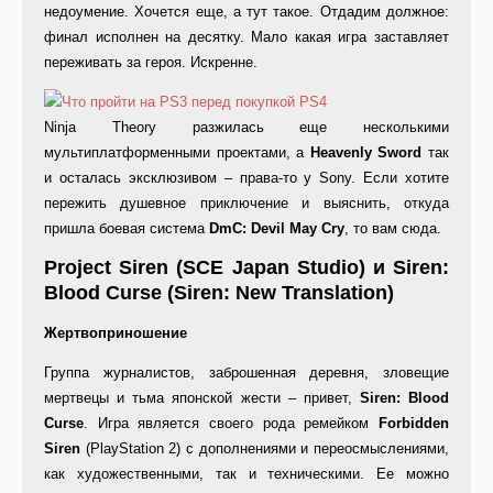
недоумение. Хочется еще, а тут такое. Отдадим должное:
финал исполнен на десятку. Мало какая игра заставляет
переживать за героя. Искренне.
Ninja Theory разжилась еще несколькими
мультиплатформенными проектами, а
Heavenly Sword
так
и осталась эксклюзивом – права-то у Sony. Если хотите
пережить душевное приключение и выяснить, откуда
пришла боевая система
DmC: Devil May Cry
, то вам сюда.
Project Siren (SCE Japan Studio) и Siren:
Blood Curse (Siren: New Translation)
Жертвоприношение
Группа журналистов, заброшенная деревня, зловещие
мертвецы и тьма японской жести – привет,
Siren: Blood
Curse
. Игра является своего рода ремейком
Forbidden
Siren
(PlayStation 2) с дополнениями и переосмыслениями,
как художественными, так и техническими. Ее можно