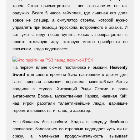
танец. Стоит присмотреться – все оказывается не так
радужно. Всего 5 часов геймплея, где львиная его доля
вовсе не слэшер, а симулятор стрелы, которой нужно
управлять при помощи гироскопа, встроенного в Sixaxis. И
вот уже с виду повод купить консоль превращается в
просто отличную игру, которую можно приобрести со
временем, когда подешевеет.
На первом плане сюжет, постановка и эмоции.
Heavenly
Sword
для своего времени была настоящим отдыхом для
глаз: лицевая анимация поражала, масштабные битвы
вводили в ступор. Хитрющий Энди Серкис в роли
антагониста Бохана, мужественная Нарико, наивная Кай:
над игрой работали талантливейшие люди, дарившие
героям и внешность, и голос, и характер.
Не обошлось без проблем. Кадры в секунду безбожно
провисают, баловаться со стрелами надоедает чуть ли не
сразу, а маленькая продолжительность вызывает