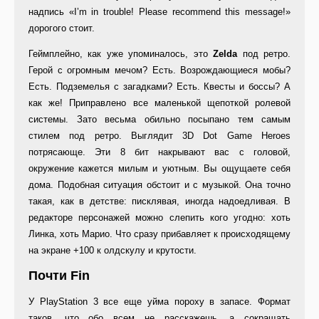
надпись «I’m in trouble! Please recommend this message!»
дорогого стоит.
Геймплейно, как уже упоминалось, это
Zelda
под ретро.
Герой с огромным мечом? Есть. Возрождающиеся мобы?
Есть. Подземелья с загадками? Есть. Квесты и боссы? А
как же! Приправлено все маленькой щепоткой ролевой
системы. Зато весьма обильно посыпано тем самым
стилем под ретро. Выглядит 3D Dot Game Heroes
потрясающе. Эти 8 бит накрывают вас с головой,
окружение кажется милым и уютным. Вы ощущаете себя
дома. Подобная ситуация обстоит и с музыкой. Она точно
такая, как в детстве: писклявая, иногда надоедливая. В
редакторе персонажей можно слепить кого угодно: хоть
Линка, хоть Марио. Что сразу прибавляет к происходящему
на экране +100 к олдскулу и крутости.
Почти Fin
У PlayStation 3 все еще уйма пороху в запасе. Формат
таков, что обо всем не расскажешь, а сокращать