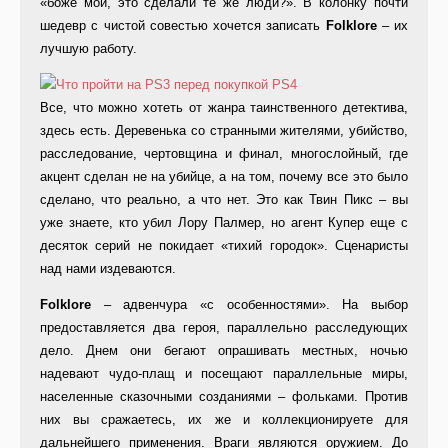
«боже мой, это сделали те же люди?». В колонку почти
шедевр с чистой совестью хочется записать
Folklore
– их
лучшую работу.
Все, что можно хотеть от жанра таинственного детектива,
здесь есть. Деревенька со странными жителями, убийство,
расследование, чертовщина и финал, многослойный, где
акцент сделан не на убийце, а на том, почему все это было
сделано, что реально, а что нет. Это как Твин Пикс – вы
уже знаете, кто убил Лору Палмер, но агент Купер еще с
десяток серий не покидает «тихий городок». Сценаристы
над нами издеваются.
Folklore
– адвенчура «с особенностями». На выбор
предоставляется два героя, параллельно расследующих
дело. Днем они бегают опрашивать местных, ночью
надевают чудо-плащ и посещают параллельные миры,
населенные сказочными созданиями – фольками. Против
них вы сражаетесь, их же и коллекционируете для
дальнейшего применения. Враги являются оружием. До