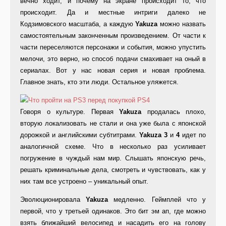
вечно ходит, и почему на экране происходит то, что
происходит. Да и местные интриги далеко не
Кодзимовского масштаба, а каждую
Yakuza
можно назвать
самостоятельным законченным произведением. От части к
части переселяются персонажи и события, можно упустить
мелочи, это верно, но способ подачи смахивает на оный в
сериалах. Вот у нас новая серия и новая проблема.
Главное знать, кто эти люди. Остальное уляжется.
Говоря о культуре. Первая
Yakuza
продалась плохо,
вторую локализовать не стали и она уже была с японской
дорожкой и английскими субтитрами.
Yakuza 3
и
4
идет по
аналогичной схеме. Что в несколько раз усиливает
погружение в чуждый нам мир. Слышать японскую речь,
решать криминальные дела, смотреть и чувствовать, как у
них там все устроено – уникальный опыт.
Эволюционировала
Yakuza
медленно. Геймплей что у
первой, что у третьей одинаков. Это бит эм ап, где можно
взять ближайший велосипед и насадить его на голову