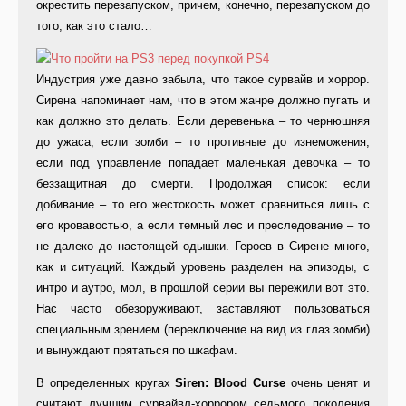
окрестить перезапуском, причем, конечно, перезапуском до
того, как это стало…
Индустрия уже давно забыла, что такое сурвайв и хоррор.
Сирена напоминает нам, что в этом жанре должно пугать и
как должно это делать. Если деревенька – то чернюшняя
до ужаса, если зомби – то противные до изнеможения,
если под управление попадает маленькая девочка – то
беззащитная до смерти. Продолжая список: если
добивание – то его жестокость может сравниться лишь с
его кровавостью, а если темный лес и преследование – то
не далеко до настоящей одышки. Героев в Сирене много,
как и ситуаций. Каждый уровень разделен на эпизоды, с
интро и аутро, мол, в прошлой серии вы пережили вот это.
Нас часто обезоруживают, заставляют пользоваться
специальным зрением (переключение на вид из глаз зомби)
и вынуждают прятаться по шкафам.
В определенных кругах
Siren: Blood Curse
очень ценят и
считают лучшим сурвайвл-хоррором седьмого поколения