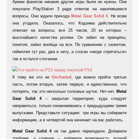
Армии фанатов никакие другие игры были не нужны. Они
покупали PlayStation 3 ради ответов на накопившиеся
вопросы. Они ждали прихода
Metal Gear Solid 4
. Не всем
она угодила. Оказалось, что Кодзима действительно
отвечал на вопросы, все 25 часов, 20 из которых –
высочайшего качества ролики. Он забил на принципы,
понятия, забил вообще на все. По сравнению с сюжетом,
геймплея тут раз, два и нету, а слоган «негде спрятаться»
так и остался слоганом.
К тому же это не
Uncharted
, где можно пройти третью
часть, потом вторую, затем первую, и единственное, что
потерять, так это несколько толковых шуток. Нет-нет,
Metal
Gear Solid 4
– закрытая территория, куда следует
направиться, только ознакомившись с предыдущими тремя
выпусками. Представьте ситуацию: три игры вы собираете
информацию, а в четвертой она начинает на вас работать.
Metal Gear Solid 4
не так давно переиздали. Добавили
трофеев, а главное – добавили возможность полной