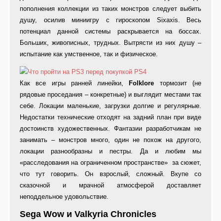
пополнения коллекции из таких монстров следует выбить
душу, осилив миниигру с гироскопом Sixaxis. Весь
потенциал данной системы раскрывается на боссах.
Больших, живописных, трудных. Вытрясти из них душу –
испытание как умственное, так и физическое.
Как все игры ранней линейки,
Folklore
тормозит (не
рядовые проседания – конкретные) и выглядит местами так
себе. Локации маленькие, загрузки долгие и регулярные.
Недостатки технические отходят на задний план при виде
достоинств художественных. Фантазии разработчикам не
занимать – монстров много, один не похож на другого,
локации разнообразны и пестры. Да и любим мы
«расследования на ограниченном пространстве» за сюжет,
что тут говорить. Он взрослый, сложный. Вкупе со
сказочной и мрачной атмосферой доставляет
неподдельное удовольствие.
Sega Wow и Valkyria Chronicles