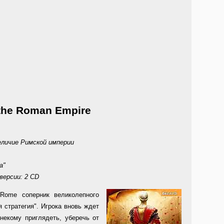
 the Roman Empire
еличие Римской империи
а"
версии: 2 CD
: Rome соперник великолепного
я стратегия". Игрока вновь ждет
некому приглядеть, уберечь от