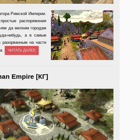
атора Римской Империи.
простые распоряжения
вням да мелким городам
уда-нибудь, а в самые
ь разорванным на части
ла.
ЧИТАТЬ ДАЛЕЕ
man Empire [КГ]