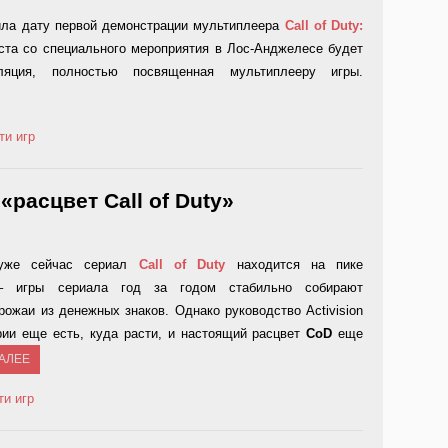
вила дату первой демонстрации мультиплеера
Call of Duty:
уста со специального мероприятия в Лос-Анджелесе будет
ляция, полностью посвященная мультиплееру игры.
ти игр
«расцвет Call of Duty»
 уже сейчас сериал
Call
of
Duty
находится на пике
 – игры сериала год за годом стабильно собирают
ожаи из денежных знаков. Однако руководство Activision
ерии еще есть, куда расти, и настоящий расцвет
CoD
еще
ДАЛЕЕ
ти игр