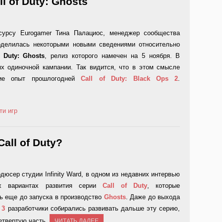
 of Duty: Ghosts
сурсу Eurogamer Тина Палациос, менеджер сообщества
 поделилась некоторыми новыми сведениями относительно
f Duty: Ghosts
, релиз которого намечен на 5 ноября. В
ях одиночной кампании. Так видится, что в этом смысле
ние опыт прошлогодней
Call
of
Duty:
Black
Ops 2
.
ти игр
all of Duty?
дюсер студии Infinity Ward, в одном из недавних интервью
х вариантах развития серии
Call
of
Duty
, которые
ь еще до запуска в производство
Ghosts
. Даже до выхода
3
разработчики собирались развивать дальше эту серию,
етвертую часть.
ЧИТАТЬ ДАЛЕЕ