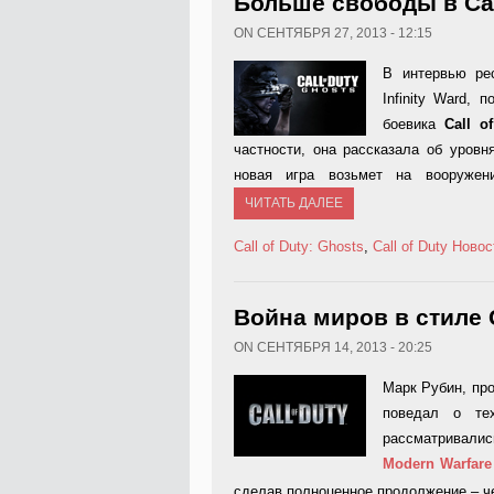
Больше свободы в Call
ON СЕНТЯБРЯ 27, 2013 - 12:15
В интервью ре
Infinity Ward,
боевика
Call o
частности, она рассказала об уровн
новая игра возьмет на вооруже
ЧИТАТЬ ДАЛЕЕ
Call of Duty: Ghosts
,
Call of Duty
Новос
Война миров в стиле C
ON СЕНТЯБРЯ 14, 2013 - 20:25
Марк Рубин, про
поведал о те
рассматривалис
Modern
Warfare
сделав полноценное продолжение – ч