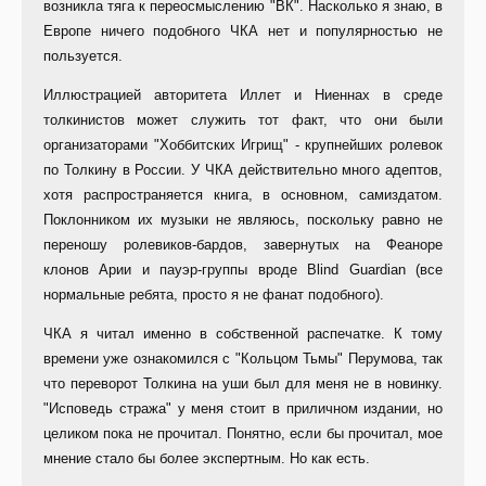
возникла тяга к переосмыслению "ВК". Насколько я знаю, в
Европе ничего подобного ЧКА нет и популярностью не
пользуется.
Иллюстрацией авторитета Иллет и Ниеннах в среде
толкинистов может служить тот факт, что они были
организаторами "Хоббитских Игрищ" - крупнейших ролевок
по Толкину в России. У ЧКА действительно много адептов,
хотя распространяется книга, в основном, самиздатом.
Поклонником их музыки не являюсь, поскольку равно не
переношу ролевиков-бардов, завернутых на Феаноре
клонов Арии и пауэр-группы вроде Blind Guardian (все
нормальные ребята, просто я не фанат подобного).
ЧКА я читал именно в собственной распечатке. К тому
времени уже ознакомился с "Кольцом Тьмы" Перумова, так
что переворот Толкина на уши был для меня не в новинку.
"Исповедь стража" у меня стоит в приличном издании, но
целиком пока не прочитал. Понятно, если бы прочитал, мое
мнение стало бы более экспертным. Но как есть.