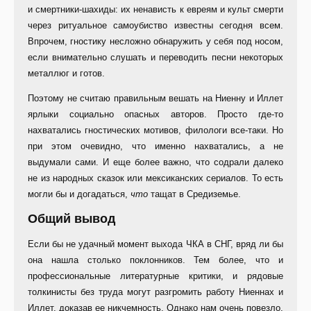
и смертники-шахиды: их ненависть к евреям и культ смерти
через ритуальное самоубиство известны сегодня всем.
Впрочем, гностику несложно обнаружить у себя под носом,
если внимательно слушать и переводить песни некоторых
металлюг и готов.
Поэтому не считаю правильным вешать на Ниенну и Иллет
ярлыки социально опасных авторов. Просто где-то
нахватались гностических мотивов, филологи все-таки. Но
при этом очевидно, что именно нахватались, а не
выдумали сами. И еще более важно, что содрали далеко
не из народных сказок или мексиканских сериалов. То есть
могли бы и догадаться,
что
тащат в Средиземье.
Общий вывод
Если бы не удачный момент выхода ЧКА в СНГ, вряд ли бы
она нашла столько поклонников. Тем более, что и
профессиональные литературные критики, и рядовые
толкинисты без труда могут разгромить работу Ниеннах и
Иллет, доказав ее никчемность. Однако нам очень повезло,