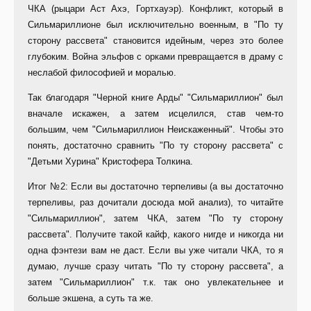
ЧКА (рыцари Аст Ахэ, Гортхауэр). Конфликт, который в
Сильмариллионе был исключительно военным, в "По ту
сторону рассвета" становится идейным, через это более
глубоким. Война эльфов с орками превращается в драму с
неслабой философией и моралью.
Так благодаря "Черной книге Арды" "Сильмариллион" был
вначале искажен, а затем исцелился, став чем-то
большим, чем "Сильмариллион Неискаженный". Чтобы это
понять, достаточно сравнить "По ту сторону рассвета" с
"Детьми Хурина" Кристофера Толкина.
Итог №2: Если вы достаточно терпеливы (а вы достаточно
терпеливы, раз дочитали досюда мой анализ), то читайте
"Сильмариллион", затем ЧКА, затем "По ту сторону
рассвета". Получите такой кайф, какого нигде и никогда ни
одна фэнтези вам не даст. Если вы уже читали ЧКА, то я
думаю, лучше сразу читать "По ту сторону рассвета", а
затем "Сильмариллион" т.к. так оно увлекательнее и
больше экшена, а суть та же.