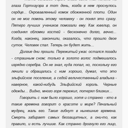
глаза Гортхауэра в тот день, когда в нем проснулось
сердце... Окровавленный комок обожженной плоти. Один
он не мог помочь этому человеку - он понял это сразу.
Пятеро лучших учеников помогали ему. Как ювелир, он
соединял обломки костей - бесконечно долго, вечно...
Когда, наконец, закончили, оказалось, что прошло двое
суток. Человек спал. Теперь он будет жить...
Долгие дни прошли. Пережитый ужас остался позади
- страшным сном; только в золото волос подмешалось
изрядно серебра. Он не знал, куда попал, но, поскольку его
лечили и обращались с ним хорошо, думал, что это
эльфийское поселение, а седой величественный владыка -
наверное, какой-нибудь Эльфийский король. Черные
одежды... Видно, много горя пережил, потерял близких...
Говорить с ним было хорошо, хотя и странно - кто в
такие времена говорит о красоте и мире? Печальный
мудрец, жаль его. Такие гибнут в нынешние времена.
Смерть забирает самых беззащитных, а они-то, как
правило, и есть лучшие. Как странно дрогнуло его лицо,