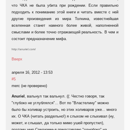
что ЧКА не была убита при рождении. Если правильно
подходить к пониманию этой книги и читать вместе с ней
другие произведения из мира Толкина, известнейшая
вселенная станет намного более живой, наполненной
смыслами и более точно отражающей реальность. В чем и
состоит предназначение мифа.
http://anuriel.com/
Вверх
апреля 16, 2012 - 13:53
#5
merc (не проверено)
Anuriel
, вальнул так вальнул. ((: Честно говоря, так
"глубоко не углублялся"... Вот по "Властелину" можно
было бы холивар устроить, но этих холиваров уже... много
их. О ЧКА (читать раздельно!) я слыхом не слыхивал (ну,
может, и слышал, да только мимо ушей пропустил),
поэтому мир Средиземья представляю "однобоко" на