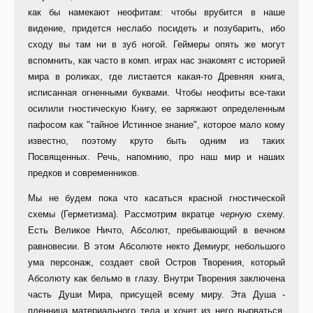
как бы намекают неофитам: чтобы врубится в наше
видение, придется неслабо посидеть и позубарить, ибо
сходу вы там ни в зуб ногой. Геймеры опять же могут
вспомнить, как часто в комп. играх нас знакомят с историей
мира в роликах, где листается какая-то Древняя книга,
исписанная огненными буквами. Чтобы неофиты все-таки
осилили гностическую Книгу, ее заряжают определенным
пафосом как "тайное Истинное знание", которое мало кому
известно, поэтому круто быть одним из таких
Посвященных. Речь, напомнию, про наш мир и наших
предков и современников.
Мы не будем пока что касаться красной гностической
схемы (Герметизма). Рассмотрим вкратце
черную
схему.
Есть Великое Ничто, Абсолют, пребывающий в вечном
равновесии. В этом Абсолюте некто Демиург, небольшого
ума персонаж, создает свой Остров Творения, который
Абсолюту как бельмо в глазу. Внутри Творения заключена
часть Души Мира, присущей всему миру. Эта Душа -
пленница материального тела и хочет из него вырваться.