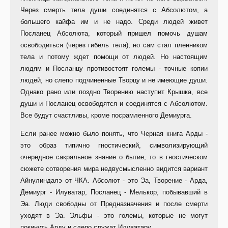
Через смерть тела души соединятся с Абсолютом, а
большего кайфа им и не надо. Среди людей живет
Посланец Абсолюта, который пришел помочь душам
освободиться (через гибель тела), но сам стал пленником
тела и потому ждет помощи от людей. Но настоящим
людям и Посланцу противостоят големы - точные копии
людей, но слепо подчиненные Творцу и не имеющие души.
Однако рано или поздно Творению наступит Крышка, все
души и Посланец освободятся и соединятся с Абсолютом.
Все будут счастливы, кроме посрамленного Демиурга.
Если ранее можно было понять, что Черная книга Арды -
это образ типично гностический, символизирующий
очередное сакральное знание о бытие, то в гностическом
сюжете сотворения мира недвусмысленно видится вариант
Айнулиндалэ от ЧКА. Абсолют - это Эа, Творение - Арда,
Демиург - Илуватар, Посланец - Мелькор, побывавший в
Эа. Люди свободны от Предназначения и после смерти
уходят в Эа. Эльфы - это големы, которые не могут
покинуть Арду и слепо служат Илуватару.