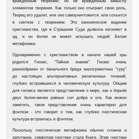
враждебным творению, но не враждебным замыслу
элементом творения. Как только оно отыграет свою роль,
Творец его удалит, или оно самоуничтожится, или сольется
в синтезе с творением. Это каноническое видение
христианства, где в Страшном Суде дьявола изгоняют в
ад, и он более не может искушать людей. Белая
метафизика.
Одновременно с христианством в начале нашей эры
родился Гнозис, "Тайное знание". Гнозис очень
разнообразен от банального бреда малограмотных "гуру"
до настоящих альтернативных религиозных течений,
глубоко встроившихся в человеческую культуру. Общим
для гнозиса является представление о мире, как о борьбе
двух более-менее равных сил добра и зла. Как можно
заметить, такое представление очень характерно для
фэнтези - это говорит о том, как глубоко гностическая
культура встроилась в фэнтези.
Поскольку гностическая метафизика обычно сложна и
запутанна, символом гностики стала Книга. Этим гностики