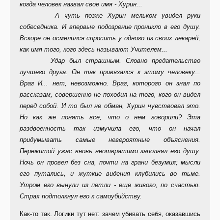
когда человек назвал свое имя - Хурин...
А чуть позже Хурин мельком увидел руки
собеседника. И впервые подозрение проникло в его душу.
Вскоре он осмелился спросить у одного из своих лекарей,
как имя того, кого здесь называют Учителем...
Удар был страшным. Словно предательство
лучшего друга. Он так привязался к этому человеку...
Враг И... нет, невозможно. Враг, которого он знал по
рассказам, совершенно не походил на того, кого он видел
перед собой. И то был не обман, Хурин чувствовал это.
Но как же понять все, что о нем говорили? Эта
раздвоенность так измучила его, что он начал
придумывать самые невероятные объяснения.
Пережитой ужас вновь неотвратимо заполнял его душу.
Ночь он провел без сна, почти на грани безумия; мысли
его путались, и жуткие видения клубились во тьме.
Утром его вынули из петли - еще живого, по счастью.
Страх подтолкнул его к самоубийству.
Как-то так. Логики тут нет: зачем убивать себя, оказавшись