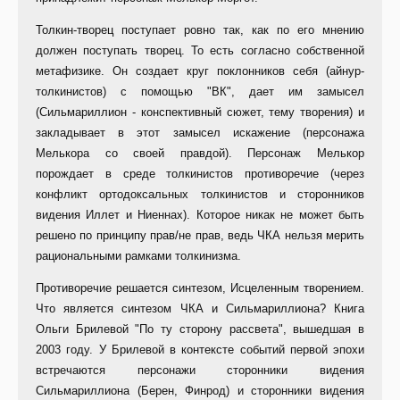
Толкин-творец поступает ровно так, как по его мнению
должен поступать творец. То есть согласно собственной
метафизике. Он создает круг поклонников себя (айнур-
толкинистов) с помощью "ВК", дает им замысел
(Сильмариллион - конспективный сюжет, тему творения) и
закладывает в этот замысел искажение (персонажа
Мелькора со своей правдой). Персонаж Мелькор
порождает в среде толкинистов противоречие (через
конфликт ортодоксальных толкинистов и сторонников
видения Иллет и Ниеннах). Которое никак не может быть
решено по принципу прав/не прав, ведь ЧКА нельзя мерить
рациональными рамками толкинизма.
Противоречие решается синтезом, Исцеленным творением.
Что является синтезом ЧКА и Сильмариллиона? Книга
Ольги Брилевой "По ту сторону рассвета", вышедшая в
2003 году. У Брилевой в контексте событий первой эпохи
встречаются персонажи сторонники видения
Сильмариллиона (Берен, Финрод) и сторонники видения