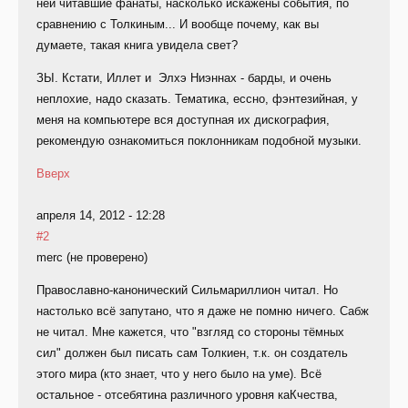
ней читавшие фанаты, насколько искажены события, по
сравнению с Толкиным... И вообще почему, как вы
думаете, такая книга увидела свет?
ЗЫ. Кстати, Иллет и Элхэ Ниэннах - барды, и очень
неплохие, надо сказать. Тематика, ессно, фэнтезийная, у
меня на компьютере вся доступная их дискография,
рекомендую ознакомиться поклонникам подобной музыки.
Вверх
апреля 14, 2012 - 12:28
#2
merc (не проверено)
Православно-канонический Сильмариллион читал. Но
настолько всё запутано, что я даже не помню ничего. Сабж
не читал. Мне кажется, что "взгляд со стороны тёмных
сил" должен был писать сам Толкиен, т.к. он создатель
этого мира (кто знает, что у него было на уме). Всё
остальное - отсебятина различного уровня каКчества,