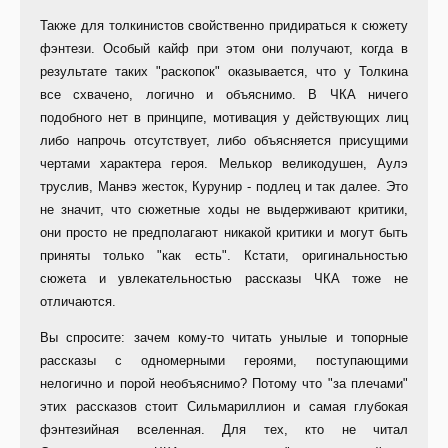
Также для толкинистов свойственно придираться к сюжету
фэнтези. Особый кайф при этом они получают, когда в
результате таких "раскопок" оказывается, что у Толкина
все схвачено, логично и объяснимо. В ЧКА ничего
подобного нет в принципе, мотивация у действующих лиц
либо напрочь отсутствует, либо объясняется присущими
чертами характера героя. Мелькор великодушен, Аулэ
труслив, Манвэ жесток, Курунир - подлец и так далее. Это
не значит, что сюжетные ходы не выдерживают критики,
они просто не предполагают никакой критики и могут быть
приняты только "как есть". Кстати, оригинальностью
сюжета и увлекательностью рассказы ЧКА тоже не
отличаются.
Вы спросите: зачем кому-то читать унылые и топорные
рассказы с одномерными героями, поступающими
нелогично и порой необъяснимо? Потому что "за плечами"
этих рассказов стоит Сильмариллион и самая глубокая
фэнтезийная вселенная. Для тех, кто не читал