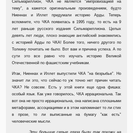
Сильмариллион, ЧКА не является "импровизацией на
тему", а кажется оригинальным произведением, будто
Ниеннах и Иллет придумали историю Арды. Теперь
вспомните, что ЧКА появилась в 1995 году, то есть на 9
лет раньше русского издания Сильмариллиона. Целых
девять лет люди, плохо знающие английский знакомились
с историей Арды по ЧКА! Более того, ничего другого по
Толкину почитать не было. Вот вам и причина успеха. А по
сути это все равно что изучать историю Великой
Отечественной по фашистским учебникам.
Итак, Ниеннах и Иллет выпустили ЧКА "на безрыбье". Но
значит ли это, что сейчас-то уж точно нет причин читать
ЧКА? Не совсем. Есть у этой книги еще одна фишка:
особый язык. Как уже говорилось, ЧКА иррациональна. Так
вот она не просто иррациональна, она написана сплошными
метафорами, ассоциациями и в этом напоминает то ли стих
в прозе, то ли выписанные на бумагу "как есть"
человеческие мысли.
...Эти большие серые глаза были так похожи на