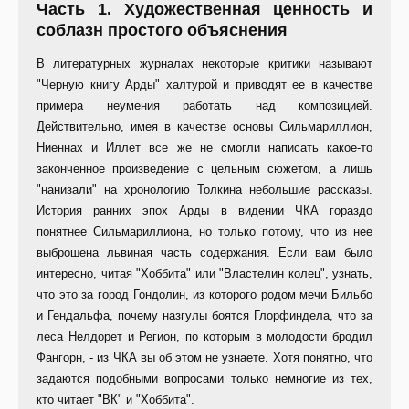
Часть 1. Художественная ценность и
соблазн простого объяснения
В литературных журналах некоторые критики называют
"Черную книгу Арды" халтурой и приводят ее в качестве
примера неумения работать над композицией.
Действительно, имея в качестве основы Сильмариллион,
Ниеннах и Иллет все же не смогли написать какое-то
законченное произведение с цельным сюжетом, а лишь
"нанизали" на хронологию Толкина небольшие рассказы.
История ранних эпох Арды в видении ЧКА гораздо
понятнее Сильмариллиона, но только потому, что из нее
выброшена львиная часть содержания. Если вам было
интересно, читая "Хоббита" или "Властелин колец", узнать,
что это за город Гондолин, из которого родом мечи Бильбо
и Гендальфа, почему назгулы боятся Глорфиндела, что за
леса Нелдорет и Регион, по которым в молодости бродил
Фангорн, - из ЧКА вы об этом не узнаете. Хотя понятно, что
задаются подобными вопросами только немногие из тех,
кто читает "ВК" и "Хоббита".