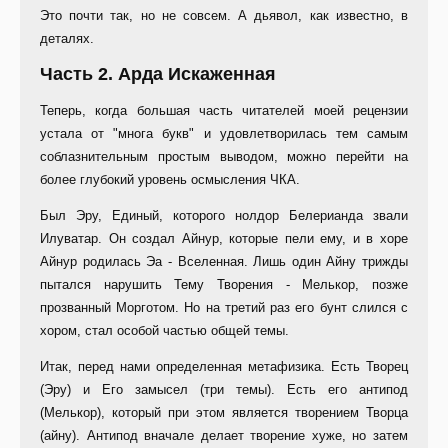
Это почти так, но не совсем. А дьявол, как известно, в
деталях.
Часть 2. Арда Искаженная
Теперь, когда большая часть читателей моей рецензии
устала от "многа букв" и удовлетворилась тем самым
соблазнительным простым выводом, можно перейти на
более глубокий уровень осмысления ЧКА.
Был Эру, Единый, которого нолдор Белерианда звали
Илуватар. Он создал Айнур, которые пели ему, и в хоре
Айнур родилась Эа - Вселенная. Лишь один Айну трижды
пытался нарушить Тему Творения - Мелькор, позже
прозванный Морготом. Но на третий раз его бунт слился с
хором, стал особой частью общей темы.
Итак, перед нами определенная метафизика. Есть Творец
(Эру) и Его замысел (три темы). Есть его антипод
(Мелькор), который при этом является творением Творца
(айну). Антипод вначале делает творение хуже, но затем