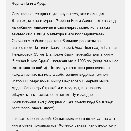
Черная Книга Арды
Собственно, создаю отдельную тему, как и обещал.
Для тех, кто не в курсе: "Черная Книга Арды" - это взгляд
на события, описанные в Сильмариллионе, но глазами
темных сил в лице Мелькора и его последователей.
Сначала это было просто небольшие рассказы за
авторством Натальи Васильевой (Элхэ Ниэннах) и Натлья
Некрасовой (Иллет), а позже были переработаны в книгу
"Черная Книга Арды", написанную в 1995-ом (вряд ли у нас
где-то можно найти). Потом пути авторов разошлись, и
каждая из них написала собственное виденье темной
истории Средеземья. Книгу Некрасовой "Чёрная книга
Арды: Исповедь Стража" я и хочу тут, в основном,
обсудить, т.к. только её и читал. Ну и заодно
поинтересоваться у Ануриэля, где можно надыбать ещё
рассказов, авось знает)
Так вот, канонический Сильмариллион я не читал, но эта
книга очень понравилась. Хочется узнать, как относятся к