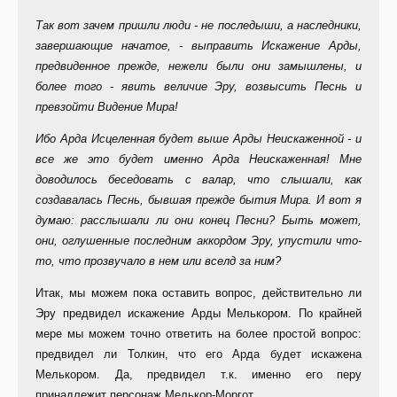
Так вот зачем пришли люди - не последыши, а наследники,
завершающие начатое, - выправить Искажение Арды,
предвиденное прежде, нежели были они замышлены, и
более того - явить величие Эру, возвысить Песнь и
превзойти Видение Мира!
Ибо Арда Исцеленная будет выше Арды Неискаженной - и
все же это будет именно Арда Неискаженная! Мне
доводилось беседовать с валар, что слышали, как
создавалась Песнь, бывшая прежде бытия Мира. И вот я
думаю: расслышали ли они конец Песни? Быть может,
они, оглушенные последним аккордом Эру, упустили что-
то, что прозвучало в нем или вселд за ним?
Итак, мы можем пока оставить вопрос, действительно ли
Эру предвидел искажение Арды Мелькором. По крайней
мере мы можем точно ответить на более простой вопрос:
предвидел ли Толкин, что его Арда будет искажена
Мелькором. Да, предвидел т.к. именно его перу
принадлежит персонаж Мелькор-Моргот.