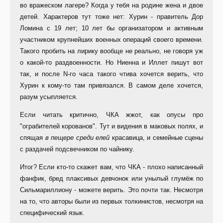
во вражеском лагере? Когда у тебя на родине жена и двое
детей. Характеров тут тоже нет: Хурин - правитель Дор
Ломина с 19 лет; 10 лет бы организатором и активным
участником крупнейших военных операций своего времени.
Такого пробить на лирику вообще не реально, не говоря уж
о какой-то раздвоенности. Но Ниенна и Иллет пишут вот
так, и после N-го часа такого чтива хочется верить, что
Хурин к кому-то там привязался. В самом деле хочется,
разум усыпляется.
Если читать критично, ЧКА жжот, как опусы про
"ограбителей корованов". Тут и видения в маковых полях, и
спящая
в пещере среди елей
красавица, и семейные сцены
с раздачей подсвечником по чайнику.
Итог? Если кто-то скажет вам, что ЧКА - плохо написанный
фанфик, бред плаксивых девчонок или унылый глумёж по
Сильмариллиону - можете верить. Это почти так. Несмотря
на то, что авторы были из первых толкинистов, несмотря на
специфический язык.