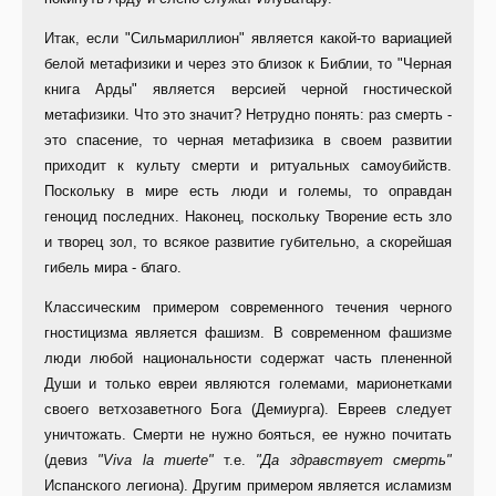
Итак, если "Сильмариллион" является какой-то вариацией
белой метафизики и через это близок к Библии, то "Черная
книга Арды" является версией черной гностической
метафизики. Что это значит? Нетрудно понять: раз смерть -
это спасение, то черная метафизика в своем развитии
приходит к культу смерти и ритуальных самоубийств.
Поскольку в мире есть люди и големы, то оправдан
геноцид последних. Наконец, поскольку Творение есть зло
и творец зол, то всякое развитие губительно, а скорейшая
гибель мира - благо.
Классическим примером современного течения черного
гностицизма является фашизм. В современном фашизме
люди любой национальности содержат часть плененной
Души и только евреи являются големами, марионетками
своего ветхозаветного Бога (Демиурга). Евреев следует
уничтожать. Смерти не нужно бояться, ее нужно почитать
(девиз
"Viva la muerte"
т.е.
"Да здравствует смерть"
Испанского легиона). Другим примером является исламизм