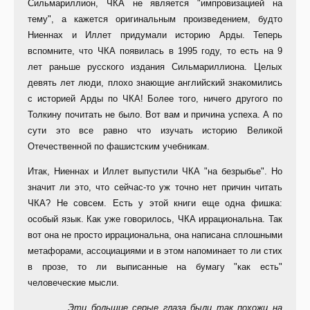
Сильмариллион, ЧКА не является "импровизацией на
тему", а кажется оригинальным произведением, будто
Ниеннах и Иллет придумали историю Арды. Теперь
вспомните, что ЧКА появилась в 1995 году, то есть на 9
лет раньше русского издания Сильмариллиона. Целых
девять лет люди, плохо знающие английский знакомились
с историей Арды по ЧКА! Более того, ничего другого по
Толкину почитать не было. Вот вам и причина успеха. А по
сути это все равно что изучать историю Великой
Отечественной по фашистским учебникам.
Итак, Ниеннах и Иллет выпустили ЧКА "на безрыбье". Но
значит ли это, что сейчас-то уж точно нет причин читать
ЧКА? Не совсем. Есть у этой книги еще одна фишка:
особый язык. Как уже говорилось, ЧКА иррациональна. Так
вот она не просто иррациональна, она написана сплошными
метафорами, ассоциациями и в этом напоминает то ли стих
в прозе, то ли выписанные на бумагу "как есть"
человеческие мысли.
...Эти большие серые глаза были так похожи на