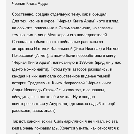
Черная Книга Арды
Собственно, создаю отдельную тему, как и обещал.
Для тех, кто не в курсе: "Черная Книга Арды" - это взгляд
на события, описанные в Сильмариллионе, но глазами
темных сил в лице Мелькора и его последователей.
Сначала это было просто небольшие рассказы за
авторством Натальи Васильевой (Элхэ Ниэннах) и Натлья
Некрасовой (Иллет), а позже были переработаны в книгу
"Черная Книга Арды", написанную в 1995-ом (вряд ли у нас
где-то можно найти). Потом пути авторов разошлись, и
каждая из них написала собственное виденье темной
истории Средеземья. Книгу Некрасовой "Чёрная книга
Арды: Исповедь Стража" я и хочу тут, в основном,
обсудить, т.к. только её и читал. Ну и заодно
поинтересоваться у Ануриэля, где можно надыбать ещё
рассказов, авось знает)
Так вот, канонический Сильмариллион я не читал, но эта
книга очень понравилась. Хочется узнать, как относятся к