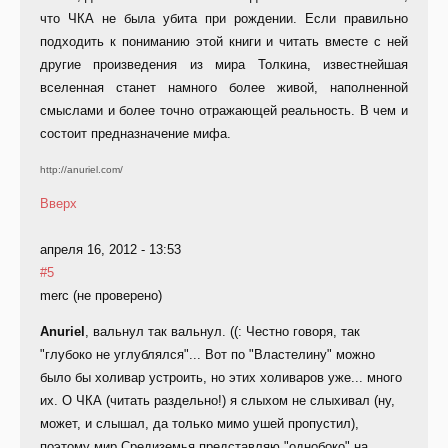
что ЧКА не была убита при рождении. Если правильно
подходить к пониманию этой книги и читать вместе с ней
другие произведения из мира Толкина, известнейшая
вселенная станет намного более живой, наполненной
смыслами и более точно отражающей реальность. В чем и
состоит предназначение мифа.
http://anuriel.com/
Вверх
апреля 16, 2012 - 13:53
#5
merc (не проверено)
Anuriel
, вальнул так вальнул. ((: Честно говоря, так
"глубоко не углублялся"... Вот по "Властелину" можно
было бы холивар устроить, но этих холиваров уже... много
их. О ЧКА (читать раздельно!) я слыхом не слыхивал (ну,
может, и слышал, да только мимо ушей пропустил),
поэтому мир Средиземья представляю "однобоко" на