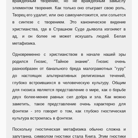
враждебным творению, но не враждебным замыслу
элементом творения. Как только оно отыграет свою роль,
Творец его удалит, или оно самоуничтожится, или сольется
в синтезе с творением. Это каноническое видение
христианства, где в Страшном Суде дьявола изгоняют в
ад, и он более не может искушать людей. Белая
метафизика.
Одновременно с христианством в начале нашей эры
родился Гнозис, "Тайное знание". Гнозис очень
разнообразен от банального бреда малограмотных "гуру"
до настоящих альтернативных религиозных течений,
глубоко встроившихся в человеческую культуру. Общим
для гнозиса является представление о мире, как о борьбе
двух более-менее равных сил добра и зла. Как можно
заметить, такое представление очень характерно для
фэнтези - это говорит о том, как глубоко гностическая
культура встроилась в фэнтези.
Поскольку гностическая метафизика обычно сложна и
запутанна, символом гностики стала Книга. Этим гностики