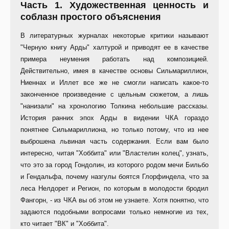
Часть 1. Художественная ценность и
соблазн простого объяснения
В литературных журналах некоторые критики называют
"Черную книгу Арды" халтурой и приводят ее в качестве
примера неумения работать над композицией.
Действительно, имея в качестве основы Сильмариллион,
Ниеннах и Иллет все же не смогли написать какое-то
законченное произведение с цельным сюжетом, а лишь
"нанизали" на хронологию Толкина небольшие рассказы.
История ранних эпох Арды в видении ЧКА гораздо
понятнее Сильмариллиона, но только потому, что из нее
выброшена львиная часть содержания. Если вам было
интересно, читая "Хоббита" или "Властелин колец", узнать,
что это за город Гондолин, из которого родом мечи Бильбо
и Гендальфа, почему назгулы боятся Глорфиндела, что за
леса Нелдорет и Регион, по которым в молодости бродил
Фангорн, - из ЧКА вы об этом не узнаете. Хотя понятно, что
задаются подобными вопросами только немногие из тех,
кто читает "ВК" и "Хоббита".