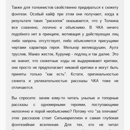
Также для толкинистов свойственно придираться к сюжету
фэнтези. Особый кайф при этом они получают, когда в
результате таких "раскопок" оказывается, что у Толкина
все схвачено, логично и объяснимо. В ЧКА ничего
подобного нет в принципе, мотивация у действующих лиц
либо напрочь отсутствует, либо объясняется присущими
чертами характера героя. Мелькор великодушен, Аулэ
труслив, Манвэ жесток, Курунир - подлец и так далее. Это
не значит, что сюжетные ходы не выдерживают критики,
они просто не предполагают никакой критики и могут быть
приняты только "как есть". Кстати, оригинальностью
сюжета и увлекательностью рассказы ЧКА тоже не
отличаются.
Вы спросите: зачем кому-то читать унылые и топорные
рассказы с одномерными героями, поступающими
нелогично и порой необъяснимо? Потому что "за плечами"
этих рассказов стоит Сильмариллион и самая глубокая
фэнтезийная вселенная. Для тех, кто не читал