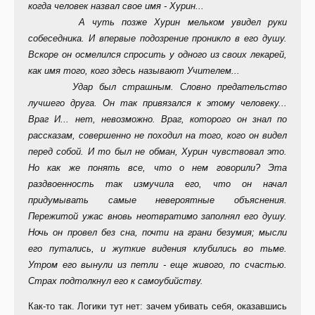
когда человек назвал свое имя - Хурин...
А чуть позже Хурин мельком увидел руки
собеседника. И впервые подозрение проникло в его душу.
Вскоре он осмелился спросить у одного из своих лекарей,
как имя того, кого здесь называют Учителем...
Удар был страшным. Словно предательство
лучшего друга. Он так привязался к этому человеку...
Враг И... нет, невозможно. Враг, которого он знал по
рассказам, совершенно не походил на того, кого он видел
перед собой. И то был не обман, Хурин чувствовал это.
Но как же понять все, что о нем говорили? Эта
раздвоенность так измучила его, что он начал
придумывать самые невероятные объяснения.
Пережитой ужас вновь неотвратимо заполнял его душу.
Ночь он провел без сна, почти на грани безумия; мысли
его путались, и жуткие видения клубились во тьме.
Утром его вынули из петли - еще живого, по счастью.
Страх подтолкнул его к самоубийству.
Как-то так. Логики тут нет: зачем убивать себя, оказавшись