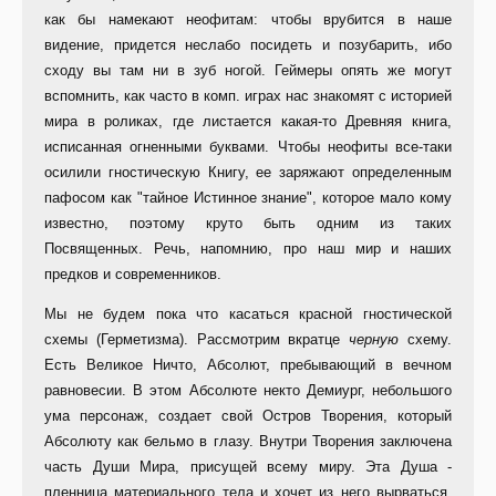
как бы намекают неофитам: чтобы врубится в наше
видение, придется неслабо посидеть и позубарить, ибо
сходу вы там ни в зуб ногой. Геймеры опять же могут
вспомнить, как часто в комп. играх нас знакомят с историей
мира в роликах, где листается какая-то Древняя книга,
исписанная огненными буквами. Чтобы неофиты все-таки
осилили гностическую Книгу, ее заряжают определенным
пафосом как "тайное Истинное знание", которое мало кому
известно, поэтому круто быть одним из таких
Посвященных. Речь, напомнию, про наш мир и наших
предков и современников.
Мы не будем пока что касаться красной гностической
схемы (Герметизма). Рассмотрим вкратце
черную
схему.
Есть Великое Ничто, Абсолют, пребывающий в вечном
равновесии. В этом Абсолюте некто Демиург, небольшого
ума персонаж, создает свой Остров Творения, который
Абсолюту как бельмо в глазу. Внутри Творения заключена
часть Души Мира, присущей всему миру. Эта Душа -
пленница материального тела и хочет из него вырваться.