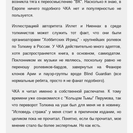
возникла тяга к переосмыслению "ВК". Насколько я знаю, в
Европе ничего подобного ЧКА нет и популярностью не
пользуется.
Иллюстрацией авторитета Иллет и Ниеннах в среде
толкинистов может служить тот факт, что они были
организаторами "Хоббитских Игрищ" - крупнейших ролевок
по Толкину в России. У ЧКА действительно много адептов,
хотя распространяется книга, в основном, самиздатом.
Поклонником их музыки не являюсь, поскольку равно не
переношу ролевиков-бардов, завернутых на Феаноре
клонов Арии и пауэр-группы вроде Blind Guardian (все
нормальные ребята, просто я не фанат подобного).
ЧКА я читал именно в собственной распечатке. К тому
времени уже ознакомился с "Кольцом Тьмы" Перумова, так
что переворот Толкина на уши был для меня не в новинку.
"Исповедь стража" у меня стоит в приличном издании, но
целиком пока не прочитал. Понятно, если бы прочитал, мое
мнение стало бы более экспертным. Но как есть.