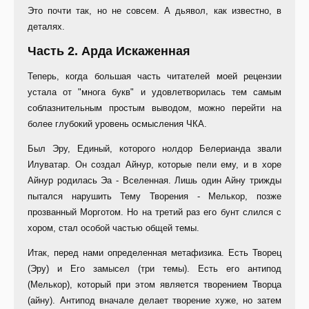
Это почти так, но не совсем. А дьявол, как известно, в
деталях.
Часть 2. Арда Искаженная
Теперь, когда большая часть читателей моей рецензии
устала от "многа букв" и удовлетворилась тем самым
соблазнительным простым выводом, можно перейти на
более глубокий уровень осмысления ЧКА.
Был Эру, Единый, которого нолдор Белерианда звали
Илуватар. Он создал Айнур, которые пели ему, и в хоре
Айнур родилась Эа - Вселенная. Лишь один Айну трижды
пытался нарушить Тему Творения - Мелькор, позже
прозванный Морготом. Но на третий раз его бунт слился с
хором, стал особой частью общей темы.
Итак, перед нами определенная метафизика. Есть Творец
(Эру) и Его замысел (три темы). Есть его антипод
(Мелькор), который при этом является творением Творца
(айну). Антипод вначале делает творение хуже, но затем