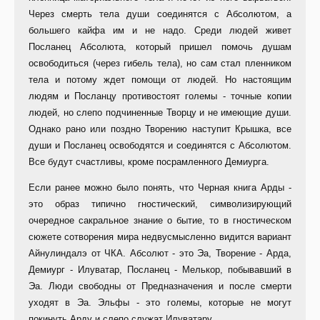
Через смерть тела души соединятся с Абсолютом, а
большего кайфа им и не надо. Среди людей живет
Посланец Абсолюта, который пришел помочь душам
освободиться (через гибель тела), но сам стал пленником
тела и потому ждет помощи от людей. Но настоящим
людям и Посланцу противостоят големы - точные копии
людей, но слепо подчиненные Творцу и не имеющие души.
Однако рано или поздно Творению наступит Крышка, все
души и Посланец освободятся и соединятся с Абсолютом.
Все будут счастливы, кроме посрамленного Демиурга.
Если ранее можно было понять, что Черная книга Арды -
это образ типично гностический, символизирующий
очередное сакральное знание о бытие, то в гностическом
сюжете сотворения мира недвусмысленно видится вариант
Айнулиндалэ от ЧКА. Абсолют - это Эа, Творение - Арда,
Демиург - Илуватар, Посланец - Мелькор, побывавший в
Эа. Люди свободны от Предназначения и после смерти
уходят в Эа. Эльфы - это големы, которые не могут
покинуть Арду и слепо служат Илуватару.