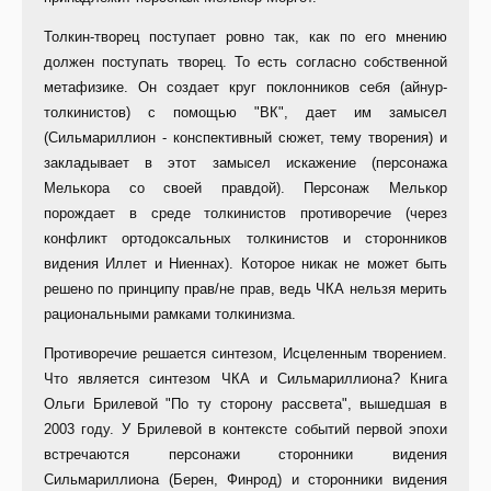
Толкин-творец поступает ровно так, как по его мнению
должен поступать творец. То есть согласно собственной
метафизике. Он создает круг поклонников себя (айнур-
толкинистов) с помощью "ВК", дает им замысел
(Сильмариллион - конспективный сюжет, тему творения) и
закладывает в этот замысел искажение (персонажа
Мелькора со своей правдой). Персонаж Мелькор
порождает в среде толкинистов противоречие (через
конфликт ортодоксальных толкинистов и сторонников
видения Иллет и Ниеннах). Которое никак не может быть
решено по принципу прав/не прав, ведь ЧКА нельзя мерить
рациональными рамками толкинизма.
Противоречие решается синтезом, Исцеленным творением.
Что является синтезом ЧКА и Сильмариллиона? Книга
Ольги Брилевой "По ту сторону рассвета", вышедшая в
2003 году. У Брилевой в контексте событий первой эпохи
встречаются персонажи сторонники видения
Сильмариллиона (Берен, Финрод) и сторонники видения