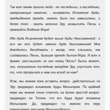
Так вот зачем пришли люди - не последыши, а наследники,
завершающие начатое, - выправить Искажение Арды,
предвиденное прежде, нежели были они замышлены, и
более того - явить величие Эру, возвысить Песнь и
превзойти Видение Мира!
Ибо Арда Исцеленная будет выше Арды Неискаженной - и
все же это будет именно Арда Неискаженная! Мне
доводилось беседовать с валар, что слышали, как
создавалась Песнь, бывшая прежде бытия Мира. И вот я
думаю: расслышали ли они конец Песни? Быть может,
они, оглушенные последним аккордом Эру, упустили что-
то, что прозвучало в нем или вселд за ним?
Итак, мы можем пока оставить вопрос, действительно ли
Эру предвидел искажение Арды Мелькором. По крайней
мере мы можем точно ответить на более простой вопрос:
предвидел ли Толкин, что его Арда будет искажена
Мелькором. Да, предвидел т.к. именно его перу
принадлежит персонаж Мелькор-Моргот.