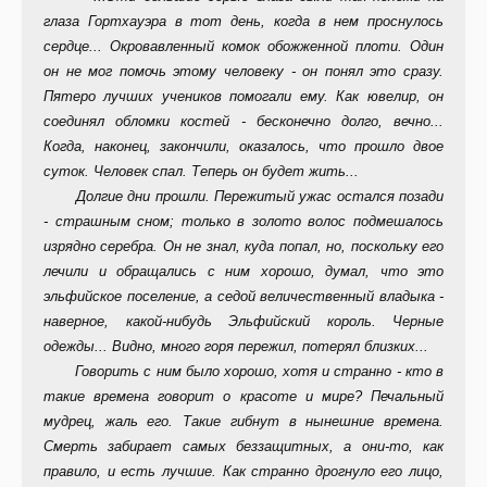
глаза Гортхауэра в тот день, когда в нем проснулось
сердце... Окровавленный комок обожженной плоти. Один
он не мог помочь этому человеку - он понял это сразу.
Пятеро лучших учеников помогали ему. Как ювелир, он
соединял обломки костей - бесконечно долго, вечно...
Когда, наконец, закончили, оказалось, что прошло двое
суток. Человек спал. Теперь он будет жить...
Долгие дни прошли. Пережитый ужас остался позади
- страшным сном; только в золото волос подмешалось
изрядно серебра. Он не знал, куда попал, но, поскольку его
лечили и обращались с ним хорошо, думал, что это
эльфийское поселение, а седой величественный владыка -
наверное, какой-нибудь Эльфийский король. Черные
одежды... Видно, много горя пережил, потерял близких...
Говорить с ним было хорошо, хотя и странно - кто в
такие времена говорит о красоте и мире? Печальный
мудрец, жаль его. Такие гибнут в нынешние времена.
Смерть забирает самых беззащитных, а они-то, как
правило, и есть лучшие. Как странно дрогнуло его лицо,