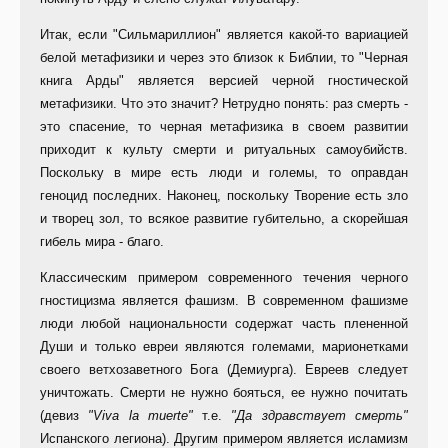
Итак, если "Сильмариллион" является какой-то вариацией
белой метафизики и через это близок к Библии, то "Черная
книга Арды" является версией черной гностической
метафизики. Что это значит? Нетрудно понять: раз смерть -
это спасение, то черная метафизика в своем развитии
приходит к культу смерти и ритуальных самоубийств.
Поскольку в мире есть люди и големы, то оправдан
геноцид последних. Наконец, поскольку Творение есть зло
и творец зол, то всякое развитие губительно, а скорейшая
гибель мира - благо.
Классическим примером современного течения черного
гностицизма является фашизм. В современном фашизме
люди любой национальности содержат часть плененной
Души и только евреи являются големами, марионетками
своего ветхозаветного Бога (Демиурга). Евреев следует
уничтожать. Смерти не нужно бояться, ее нужно почитать
(девиз
"Viva la muerte"
т.е.
"Да здравствует смерть"
Испанского легиона). Другим примером является исламизм