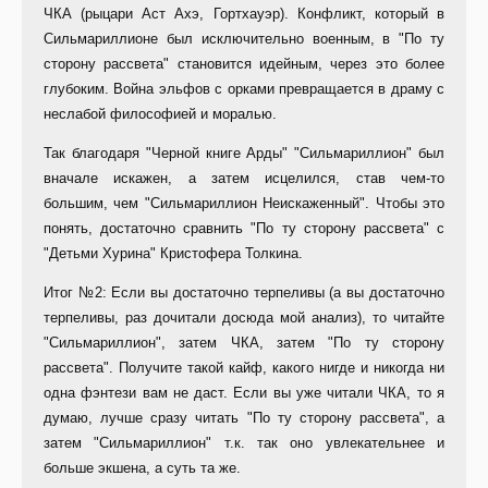
ЧКА (рыцари Аст Ахэ, Гортхауэр). Конфликт, который в
Сильмариллионе был исключительно военным, в "По ту
сторону рассвета" становится идейным, через это более
глубоким. Война эльфов с орками превращается в драму с
неслабой философией и моралью.
Так благодаря "Черной книге Арды" "Сильмариллион" был
вначале искажен, а затем исцелился, став чем-то
большим, чем "Сильмариллион Неискаженный". Чтобы это
понять, достаточно сравнить "По ту сторону рассвета" с
"Детьми Хурина" Кристофера Толкина.
Итог №2: Если вы достаточно терпеливы (а вы достаточно
терпеливы, раз дочитали досюда мой анализ), то читайте
"Сильмариллион", затем ЧКА, затем "По ту сторону
рассвета". Получите такой кайф, какого нигде и никогда ни
одна фэнтези вам не даст. Если вы уже читали ЧКА, то я
думаю, лучше сразу читать "По ту сторону рассвета", а
затем "Сильмариллион" т.к. так оно увлекательнее и
больше экшена, а суть та же.