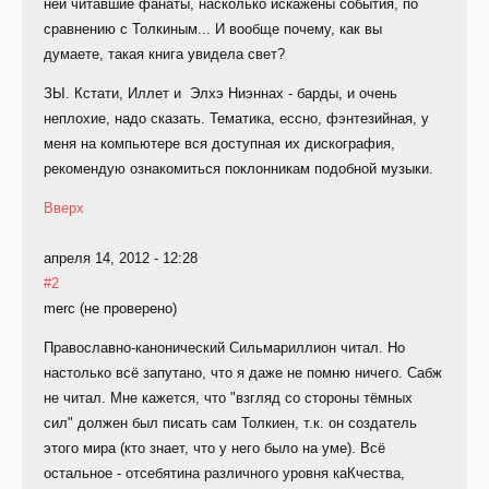
ней читавшие фанаты, насколько искажены события, по
сравнению с Толкиным... И вообще почему, как вы
думаете, такая книга увидела свет?
ЗЫ. Кстати, Иллет и Элхэ Ниэннах - барды, и очень
неплохие, надо сказать. Тематика, ессно, фэнтезийная, у
меня на компьютере вся доступная их дискография,
рекомендую ознакомиться поклонникам подобной музыки.
Вверх
апреля 14, 2012 - 12:28
#2
merc (не проверено)
Православно-канонический Сильмариллион читал. Но
настолько всё запутано, что я даже не помню ничего. Сабж
не читал. Мне кажется, что "взгляд со стороны тёмных
сил" должен был писать сам Толкиен, т.к. он создатель
этого мира (кто знает, что у него было на уме). Всё
остальное - отсебятина различного уровня каКчества,