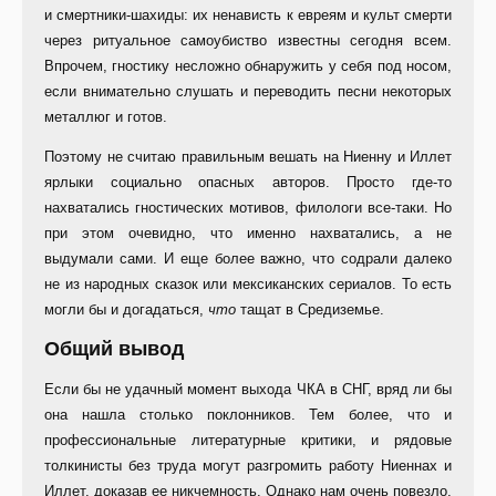
и смертники-шахиды: их ненависть к евреям и культ смерти
через ритуальное самоубиство известны сегодня всем.
Впрочем, гностику несложно обнаружить у себя под носом,
если внимательно слушать и переводить песни некоторых
металлюг и готов.
Поэтому не считаю правильным вешать на Ниенну и Иллет
ярлыки социально опасных авторов. Просто где-то
нахватались гностических мотивов, филологи все-таки. Но
при этом очевидно, что именно нахватались, а не
выдумали сами. И еще более важно, что содрали далеко
не из народных сказок или мексиканских сериалов. То есть
могли бы и догадаться,
что
тащат в Средиземье.
Общий вывод
Если бы не удачный момент выхода ЧКА в СНГ, вряд ли бы
она нашла столько поклонников. Тем более, что и
профессиональные литературные критики, и рядовые
толкинисты без труда могут разгромить работу Ниеннах и
Иллет, доказав ее никчемность. Однако нам очень повезло,