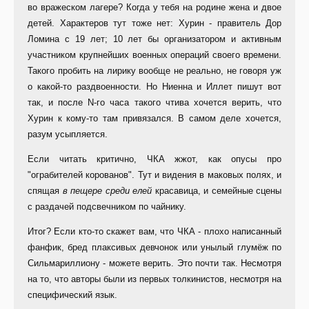
во вражеском лагере? Когда у тебя на родине жена и двое
детей. Характеров тут тоже нет: Хурин - правитель Дор
Ломина с 19 лет; 10 лет бы организатором и активным
участником крупнейших военных операций своего времени.
Такого пробить на лирику вообще не реально, не говоря уж
о какой-то раздвоенности. Но Ниенна и Иллет пишут вот
так, и после N-го часа такого чтива хочется верить, что
Хурин к кому-то там привязался. В самом деле хочется,
разум усыпляется.
Если читать критично, ЧКА жжот, как опусы про
"ограбителей корованов". Тут и видения в маковых полях, и
спящая
в пещере среди елей
красавица, и семейные сцены
с раздачей подсвечником по чайнику.
Итог? Если кто-то скажет вам, что ЧКА - плохо написанный
фанфик, бред плаксивых девчонок или унылый глумёж по
Сильмариллиону - можете верить. Это почти так. Несмотря
на то, что авторы были из первых толкинистов, несмотря на
специфический язык.