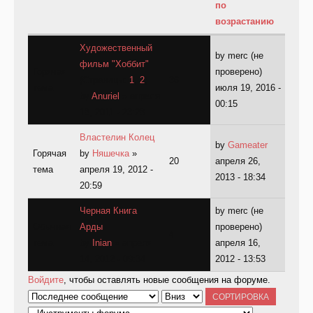
Художественный
by
merc (не
фильм "Хоббит"
Горячая
проверено)
(Страницы:
1
,
2
)
36
тема
июля 19, 2016 -
by
Anuriel
» апреля
00:15
18, 2011 - 23:28
Властелин Колец
by
Gameater
Горячая
by
Няшечка
»
20
апреля 26,
тема
апреля 19, 2012 -
2013 - 18:34
20:59
Черная Книга
by
merc (не
Обычная
Арды
проверено)
4
тема
by
Inian
» апреля
апреля 16,
14, 2012 - 09:34
2012 - 13:53
Войдите
, чтобы оставлять новые сообщения на форуме.
Сортировка по
Сортировка