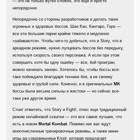
— это не только жутко сложно, это еще и просто
непорядочно.
Непорядочно со стороны разработчиков и делать таких
огромных и здоровых боссов. Шао Кан, Кинтаро, Горо —
все эти большие парни крайне тяжело и медленно
«забиваются». Чтобы чего-то добиться, что в Story, что в
аркадном режиме, нужно лупцевать боссов без передыху,
используя скорость своего персонажа. А если при этом
совершить хотя бы одну ошибку — все, бой проигран,
можно начинать заново. Хотелось бы, чтобы боссы все-
таки побеждали благодаря технике боя, а не своему
здоровью и грубой силе. Конечно, и в оригинальных
MK
боссы были весьма сильны и жестоки — но сейчас все-
таки уже другое время.
Стоит отметить, что Story и Fight!, плюс еще традиционный
режим онлайновой схватки — это все самое лучшее, что
есть в новом
Mortal Kombat
. Помимо них вас ждут
многочисленные тренировочные режимы, а также мини-
игры да сокровищница Krypt, которая предлагает