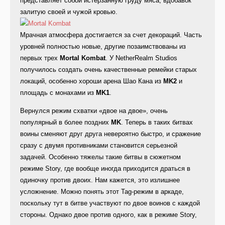
представляет собой истерзанную груду мяса, вдобавок
залитую своей и чужой кровью.
Мрачная атмосфера достигается за счет декораций. Часть
уровней полностью новые, другие позаимствованы из
первых трех
Mortal Kombat
. У NetherRealm Studios
получилось создать очень качественные ремейки старых
локаций, особенно хороши арена Шао Кана из
MK2
и
площадь с монахами из
MK1
.
Вернулся режим схватки «двое на двое», очень
популярный в более поздних
MK
. Теперь в таких битвах
воины сменяют друг друга невероятно быстро, и сражение
сразу с двумя противниками становится серьезной
задачей. Особенно тяжелы такие битвы в сюжетном
режиме Story, где вообще иногда приходится драться в
одиночку против двоих. Нам кажется, это излишнее
усложнение. Можно понять этот Tag-режим в аркаде,
поскольку тут в битве участвуют по двое воинов с каждой
стороны. Однако двое против одного, как в режиме Story,