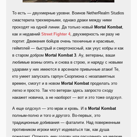
То есть — двухмерные уровни. Воинов NetherRealm Studios
смастерила трехмерными, однако драки между ними
проходят на одной линии. Да только новый
Mortal Kombat
,
как и недавний
Street Fighter 4
, двухмерность ни разу не
портит. Движения бойцов очень техничные и красивые,
геймплей — быстрый и смертоносный, как укус кобры и как
в старом добром
Mortal Kombat 3
. Ау, ветераны, ваши
любимые воины опять и снова в строю, и наряду с новыми
ударами у них имеются в арсенале привычные атаки! Те,
кто умеет запускать гарпун Скорпиона с незапамятных
времен, смогут и в новом
Mortal Kombat
проделать это
легко и просто. Так что ветеран здесь запросто сходу
накажет новичка, а не наоборот — вот и это тоже олдскул.
А еще олдскул — это мрак и кровь. И в
Mortal Kombat
полным-полно и того и другого. Во-первых, это
традиционные добивания — фаталити. Над поверженным
противником игроки могут издеваться так, как душа
пожелает. Отрезать ему голову или расчленить на мелкие