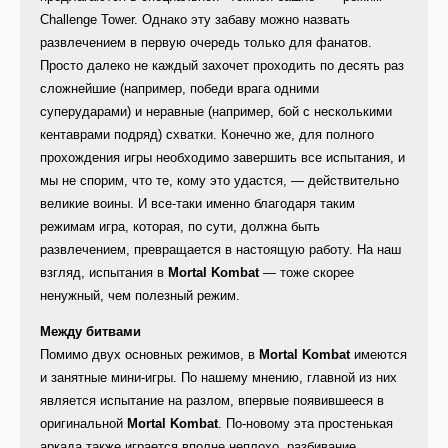
Challenge Tower. Однако эту забаву можно назвать
развлечением в первую очередь только для фанатов.
Просто далеко не каждый захочет проходить по десять раз
сложнейшие (например, победи врага одними
суперударами) и неравные (например, бой с несколькими
кентаврами подряд) схватки. Конечно же, для полного
прохождения игры необходимо завершить все испытания, и
мы не спорим, что те, кому это удастся, — действительно
великие воины. И все-таки именно благодаря таким
режимам игра, которая, по сути, должна быть
развлечением, превращается в настоящую работу. На наш
взгляд, испытания в
Mortal Kombat
— тоже скорее
ненужный, чем полезный режим.
Между битвами
Помимо двух основных режимов, в
Mortal Kombat
имеются
и занятные мини-игры. По нашему мнению, главной из них
является испытание на разлом, впервые появившееся в
оригинальной
Mortal Kombat
. По-новому эта простенькая
аркада также играется вполне неплохо, разбивание