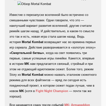
Известие о перезапуске вселенной было встречено со
смешанными чувствами. Одни говорили, что это —
наилучший вариант развития вселенной, другие считали
ремейк шагом назад. И действительно, в каком-то смысле
это так и есть, новая игра стала шагом назад. Ведь
история
Mortal Kombat
возвращает нас во времена первых
игр сериала. Действие разворачивается в «золотую эпоху»
«Смертельной битвы»
, когда на свет появились три
первые, самые успешные игры линейки. Кажется, впервые
в истории
MK
нам предлагается связный, стройный и при
этом не отдающий идиотизмом сюжет. Более того, режим
Story из
Mortal Kombat
можно назвать эталоном сюжетного
режима для всех файтингов — вряд ли сегодня есть
поединочный проект, в котором сюжет подан лучше, чем в
новом
MK
(хотя в
Fight Night Champion
— почти так же
хорошо).
Все начинается сразу после событий
MK: Armageddon