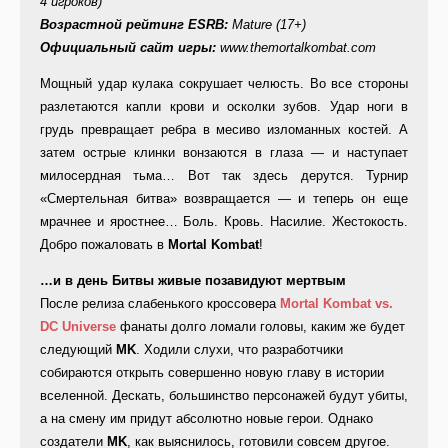
4 игроков)
Возрастной рейтинг ESRB:
Mature (17+)
Официальный сайт игры:
www.themortalkombat.com
Мощный удар кулака сокрушает челюсть. Во все стороны
разлетаются капли крови и осколки зубов. Удар ноги в
грудь превращает ребра в месиво изломанных костей. А
затем острые клинки вонзаются в глаза — и наступает
милосердная тьма… Вот так здесь дерутся. Турнир
«Смертельная битва» возвращается — и теперь он еще
мрачнее и яростнее… Боль. Кровь. Насилие. Жестокость.
Добро пожаловать в
Mortal Kombat
!
…и в день Битвы живые позавидуют мертвым
После релиза слабенького кроссовера
Mortal Kombat vs.
DC Universe
фанаты долго ломали головы, каким же будет
следующий
MK
. Ходили слухи, что разработчики
собираются открыть совершенно новую главу в истории
вселенной. Дескать, большинство персонажей будут убиты,
а на смену им придут абсолютно новые герои. Однако
создатели
MK
, как выяснилось, готовили совсем другое.