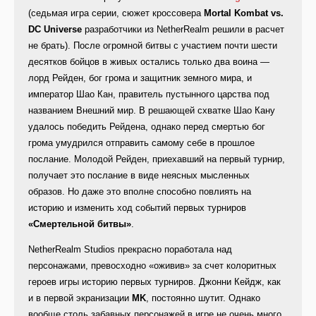
(седьмая игра серии, сюжет кроссовера
Mortal Kombat vs.
DC Universe
разработчики из NetherRealm решили в расчет
не брать). После огромной битвы с участием почти шести
десятков бойцов в живых остались только два воина —
лорд Рейден, бог грома и защитник земного мира, и
император Шао Кан, правитель пустынного царства под
названием Внешний мир. В решающей схватке Шао Кану
удалось победить Рейдена, однако перед смертью бог
грома умудрился отправить самому себе в прошлое
послание. Молодой Рейден, приехавший на первый турнир,
получает это послание в виде неясных мысленных
образов. Но даже это вполне способно повлиять на
историю и изменить ход событий первых турниров
«Смертельной битвы»
.
NetherRealm Studios прекрасно поработала над
персонажами, превосходно «оживив» за счет колоритных
героев игры историю первых турниров. Джонни Кейдж, как
и в первой экранизации
MK
, постоянно шутит. Однако
вообще столь забавных персонажей в игре не очень много,