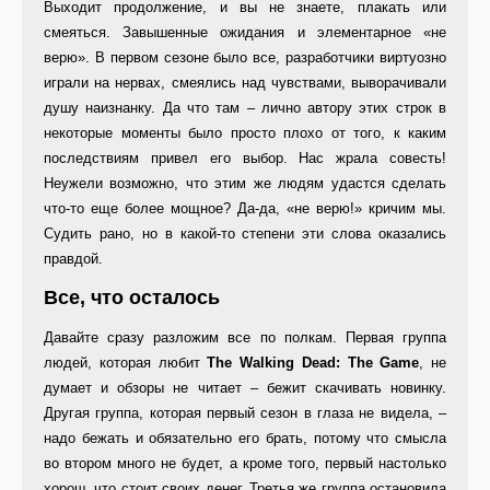
Выходит продолжение, и вы не знаете, плакать или
смеяться. Завышенные ожидания и элементарное «не
верю». В первом сезоне было все, разработчики виртуозно
играли на нервах, смеялись над чувствами, выворачивали
душу наизнанку. Да что там – лично автору этих строк в
некоторые моменты было просто плохо от того, к каким
последствиям привел его выбор. Нас жрала совесть!
Неужели возможно, что этим же людям удастся сделать
что-то еще более мощное? Да-да, «не верю!» кричим мы.
Судить рано, но в какой-то степени эти слова оказались
правдой.
Все, что осталось
Давайте сразу разложим все по полкам. Первая группа
людей, которая любит
The Walking Dead: The Game
, не
думает и обзоры не читает – бежит скачивать новинку.
Другая группа, которая первый сезон в глаза не видела, –
надо бежать и обязательно его брать, потому что смысла
во втором много не будет, а кроме того, первый настолько
хорош, что стоит своих денег. Третья же группа остановила