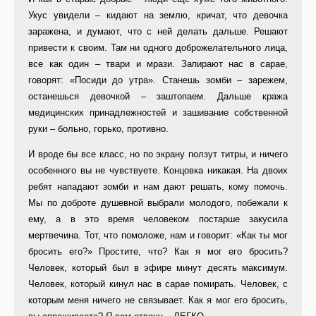
Укус увидели – кидают на землю, кричат, что девочка
заражена, и думают, что с ней делать дальше. Решают
привести к своим. Там ни одного доброжелательного лица,
все как один – твари и мрази. Запирают нас в сарае,
говорят: «Посиди до утра». Станешь зомби – зарежем,
останешься девочкой – заштопаем. Дальше кража
медицинских принадлежностей и зашивание собственной
руки – больно, горько, противно.
И вроде бы все класс, но по экрану ползут титры, и ничего
особенного вы не чувствуете. Концовка никакая. На двоих
ребят нападают зомби и нам дают решать, кому помочь.
Мы по доброте душевной выбрали молодого, побежали к
ему, а в это время человеком постарше закусила
мертвечина. Тот, что помоложе, нам и говорит: «Как ты мог
бросить его?» Простите, что? Как я мог его бросить?
Человек, который был в эфире минут десять максимум.
Человек, который кинул нас в сарае помирать. Человек, с
которым меня ничего не связывает. Как я мог его бросить,