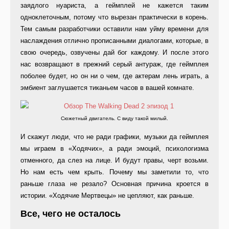
заядлого нуариста, а геймплей не кажется таким
одноклеточным, потому что вырезан практически в корень.
Тем самым разработчики оставили нам уйму времени для
наслаждения отлично прописанными диалогами, которые, в
свою очередь, озвучены дай бог каждому. И после этого
нас возвращают в прежний серый антураж, где геймплея
поболее будет, но он ни о чем, где актерам лень играть, а
эмбиент заглушается тиканьем часов в вашей комнате.
Сюжетный двигатель. С виду такой милый.
И скажут люди, что не ради графики, музыки да геймплея
мы играем в «Ходячих», а ради эмоций, психологизма
отменного, да слез на лице. И будут правы, черт возьми.
Но нам есть чем крыть. Почему мы заметили то, что
раньше глаза не резало? Основная причина кроется в
истории. «Ходячие Мертвецы» не цепляют, как раньше.
Все, чего не осталось