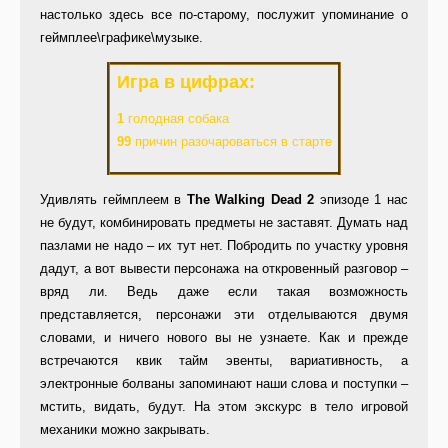
настолько здесь все по-старому, послужит упоминание о
геймплее\графике\музыке.
Игра в цифрах:
1
голодная собака
99
причин разочароваться в старте
Удивлять геймплеем в
The Walking Dead 2
эпизоде 1 нас
не будут, комбинировать предметы не заставят. Думать над
пазлами не надо – их тут нет. Побродить по участку уровня
дадут, а вот вывести персонажа на откровенный разговор –
вряд ли. Ведь даже если такая возможность
представляется, персонажи эти отделываются двумя
словами, и ничего нового вы не узнаете. Как и прежде
встречаются квик тайм эвенты, вариативность, а
электронные болваны запоминают наши слова и поступки –
мстить, видать, будут. На этом экскурс в тело игровой
механики можно закрывать.