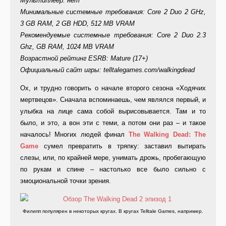
Мультиплеер: нет
Минимальные системные требования: Core 2 Duo 2 GHz,
3 GB RAM, 2 GB HDD, 512 MB VRAM
Рекомендуемые системные требования: Core 2 Duo 2.3
Ghz, GB RAM, 1024 MB VRAM
Возрастной рейтинг ESRB: Mature (17+)
Официальный сайт игры: telltalegames.com/walkingdead
Ох, и трудно говорить о начале второго сезона «Ходячих
мертвецов». Сначала вспоминаешь, чем являлся первый, и
улыбка на лице сама собой вырисовывается. Там и то
было, и это, а вон эти с теми, а потом они раз – и такое
началось! Многих людей финал
The Walking Dead: The
Game
сумел превратить в тряпку: заставил вытирать
слезы, или, по крайней мере, унимать дрожь, пробегающую
по рукам и спине – настолько все было сильно с
эмоциональной точки зрения.
Филипп популярен в некоторых кругах. В кругах Telltale Games, например.