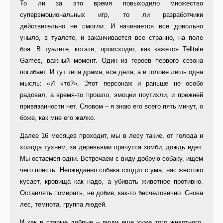
То ли за это время повыходило множество
суперэмоциональных игр, то ли разработчики
действительно не смогли. И начинается все довольно
уныло, в туалете, и заканчивается все странно, на поле
боя. В туалете, кстати, происходит, как кажется Telltale
Games, важный момент. Один из героев первого сезона
погибает. И тут типа драма, все дела, а в голове лишь одна
мысль: «И что?». Этот персонаж и раньше не особо
радовал, а время-то прошло, эмоции поутихли, и прежней
привязанности нет. Словом – я знаю его всего пять минут, о
боже, как мне его жалко.
Далее 16 месяцев проходит, мы в лесу такие, от голода и
холода тухнем, за деревьями прячутся зомби, дождь идет.
Мы остаемся одни. Встречаем с виду добрую собаку, ищем
чего поесть. Неожиданно собака сходит с ума, нас жестоко
кусает, кровища как надо, а убивать животное противно.
Оставлять помирать, не добив, как-то бесчеловечно. Снова
лес, темнота, группа людей.
И как в старые добрые – люди еще хуже того животного.