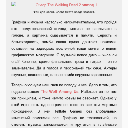
Фон для шапки. Слева места вроде хватает.
Графика и музыка настолько непримечательны, что пройдя
этот полуторачасовой эпизод, мотивы не всплывают в
голове, а картинка смазывается в памяти. Серость и
безысходность, зомби снова криво дрыгают ножками,
оставляя на задворках вселенной наши мечты о новом
графическом моторчике. С музыкой вовсе дико – была ли
она? Конечно, кроме финального трека в титрах – он-то
замечателен. Да и голоса у персонажей так себе. Актеры
скучные, неактивные, словно зомби-вирусом зараженные.
Теперь обоснуем наш гнев по поводу и без. Дело в том, что
недавно вышел
The Wolf Among Us
. Работает он по тем
же принципам, и тоже чем-то новым не сверкает. Однако у
этой игры есть одно огромное «но» на все эти мертвые
похождения. В ней Telltale Games без глобальных
изменений поменяли все. Графику не технологией, но
стилем, музыка запоминается и крутится в плэйлисте