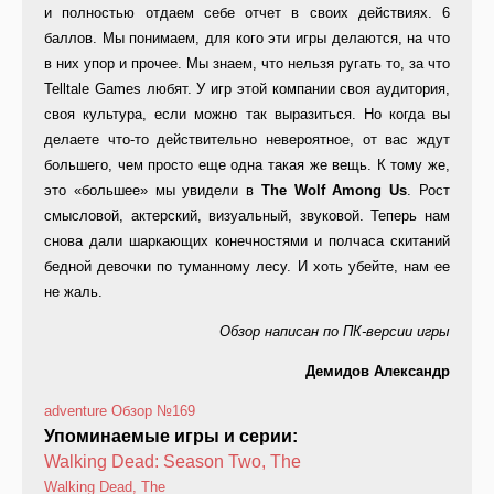
и полностью отдаем себе отчет в своих действиях. 6
баллов. Мы понимаем, для кого эти игры делаются, на что
в них упор и прочее. Мы знаем, что нельзя ругать то, за что
Telltale Games любят. У игр этой компании своя аудитория,
своя культура, если можно так выразиться. Но когда вы
делаете что-то действительно невероятное, от вас ждут
большего, чем просто еще одна такая же вещь. К тому же,
это «большее» мы увидели в
The Wolf Among Us
. Рост
смысловой, актерский, визуальный, звуковой. Теперь нам
снова дали шаркающих конечностями и полчаса скитаний
бедной девочки по туманному лесу. И хоть убейте, нам ее
не жаль.
Обзор написан по ПК-версии игры
Демидов Александр
adventure
Обзор
№169
Упоминаемые игры и серии:
Walking Dead: Season Two, The
Walking Dead, The