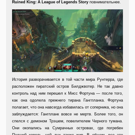
Ruined King: A League of Legends Story
повнимательнее.
История разворачивается в той части мира Рунтерра, где
расположен пиратский остров Билджвотер. Не так давно
контроль над ним перешел к Мисс Фортуна — после того,
как она одолела прежнего тирана Гангпланка. Фортуна
полагает, что она навсегда избавилась от соперника, но она
заблуждается: Гангпланк вовсе не мертв. Более того, он
спелся с демоном Трэшем, повелителем Черного тумана.
Они окопались на Сумрачных островах, где погребен
Падший король, чей дух также жив. В общем, все это