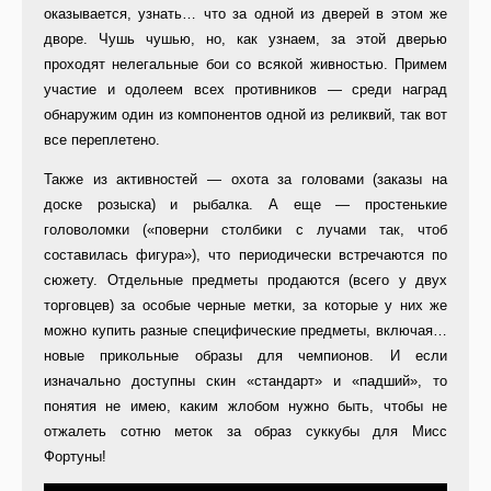
оказывается, узнать… что за одной из дверей в этом же
дворе. Чушь чушью, но, как узнаем, за этой дверью
проходят нелегальные бои со всякой живностью. Примем
участие и одолеем всех противников — среди наград
обнаружим один из компонентов одной из реликвий, так вот
все переплетено.
Также из активностей — охота за головами (заказы на
доске розыска) и рыбалка. А еще — простенькие
головоломки («поверни столбики с лучами так, чтоб
составилась фигура»), что периодически встречаются по
сюжету. Отдельные предметы продаются (всего у двух
торговцев) за особые черные метки, за которые у них же
можно купить разные специфические предметы, включая…
новые прикольные образы для чемпионов. И если
изначально доступны скин «стандарт» и «падший», то
понятия не имею, каким жлобом нужно быть, чтобы не
отжалеть сотню меток за образ суккубы для Мисс
Фортуны!