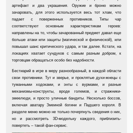
артефакт и два украшения. Оружие и броню можно
зачаровать, для этого используется весь тот хлам, что
падает с поверженных противников. Типы чар
соответствуют основным характеристикам героев:
направлены на то, чтобы зачарованный предмет давал еще
больше атаки или защиты (магической и физической), или
повышал шанс критического удара, и так далее. Кстати, на
локациях хватает сундуков с самым разным добром, к
торговцам обращаться особо без надобности.
Бестиарий в игре в меру разнообразный, в каждой области
свои противники. Тут и зверье, и проклятые духи-жнецы с
туманными ходоками, и энты с вурмами, и разные
механизмы-конструкты, вроде големов, и стражники-
змеелюди, и просто уличные бандиты. Несколько боссов,
включая аватару Змеиной богини и Падшего короля. В
разделе меню можно не только почерпнуть сведения о них,
но и рассмотреть 3D-модельку каждого, приблизить-
повертеть – такой фан-сервис.