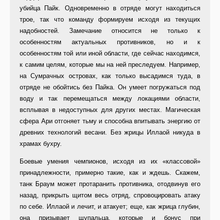
убийца Пайк. Одновременно в отряде могут находиться
трое, так что команду формируем исходя из текущих
надобностей. Замечание относится не только к
особенностям актуальных противников, но и к
особенностям той или иной области, где сейчас находимся,
к самим целям, которые мы на ней преследуем. Например,
на Сумрачных островах, как только высадимся туда, в
отряде не обойтись без Пайка. Он умеет погружаться под
воду и так перемещаться между локациями области,
всплывая в недоступных для других местах. Магическая
сфера Ари отгоняет тьму и способна впитывать энергию от
древних технологий весани. Без жрицы Иллаой никуда в
храмах бухру.
Боевые умения чемпионов, исходя из их «классовой»
принадлежности, примерно такие, как и ждешь. Скажем,
танк Браум может протаранить противника, отодвинув его
назад, прикрыть щитом весь отряд, спровоцировать атаку
по себе. Иллаой и лечит, и атакует; еще, как жрица глубин,
она призывает щупальца, которые и бонус при