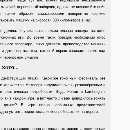
торожны, ведь тут вас может поджидать неожиданное
к хлипкий деревянный заборчик, однако не позволяйте себя
я таким образом замаскировали невероятно крепкие
тановить машину на скорости 300 километров в час.
е делись и уникальные показательные заезды, выгодно
гоночных игр. Во время таких поездок необходимо либо
ленного гиперкара, либо доказать превосходство машины
 и даже вертолетом, который порою зависает прямо над
 и переносном смысле.
Хотя...
 действующих лицах. Какой же гоночный фестиваль без
е количество. Автопарк получился очень разнообразным и
 экзотические потребности. Ведь Ferrari и Lamborghini
очти в каждой игре, а вот часто ли вам доводилось гонять
м джипе? В игре полно необычных представителей
дно устоять перед желанием опробовать их на дороге.
местном магазине полно легендарных машин, а если деньги