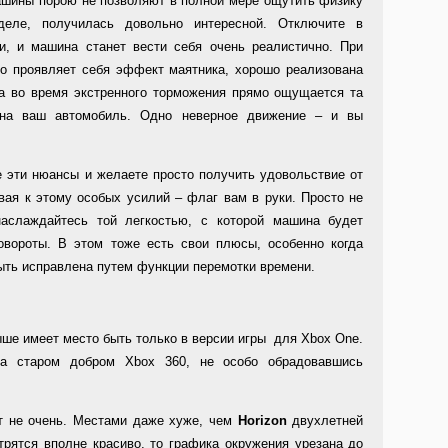
ашины порою не позволяют в полной мере ощутить физику
деле, получилась довольно интересной. Отключите в
и, и машина станет вести себя очень реалистично. При
во проявляет себя эффект маятника, хорошо реализована
 а во время экстренного торможения прямо ощущается та
т на ваш автомобиль. Одно неверное движение – и вы
е эти нюансы и желаете просто получить удовольствие от
вая к этому особых усилий – флаг вам в руки. Просто не
наслаждайтесь той легкостью, с которой машина будет
овороты. В этом тоже есть свои плюсы, особенно когда
ть исправлена путем функции перемотки времени.
ыше имеет место быть только в версии игры для Xbox One.
 старом добром Xbox 360, не особо обрадовавшись
ит не очень. Местами даже хуже, чем
Horizon
двухлетней
рятся вполне красиво, то графика окружения урезана до