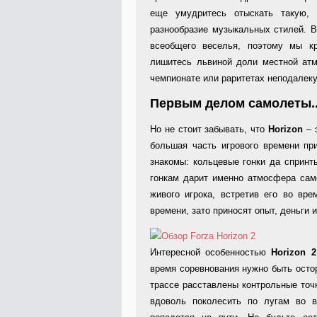
еще умудритесь отыскать такую, 
разнообразие музыкальных стилей. 
всеобщего веселья, поэтому мы к
лишитесь львиной доли местной ат
чемпионате или раритетах неподалеку
Первым делом самолеты..
Но не стоит забывать, что
Horizon
– 
большая часть игрового времени пр
знакомы: кольцевые гонки да спринт
гонкам дарит именно атмосфера сам
живого игрока, встретив его во вр
времени, зато приносят опыт, деньги 
Интересной особенностью
Horizon 2
время соревнования нужно быть осто
трассе расставлены контрольные точк
вдоволь поколесить по лугам во в