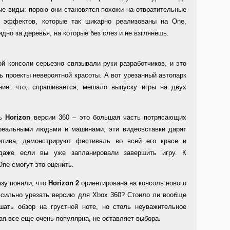
ые виды: порою они становятся похожи на отвратительные
х эффектов, которые так шикарно реализованы на One,
идно за деревья, на которые без слез и не взглянешь.
й консоли серьезно связывали руки разработчиков, и это
ть проекты невероятной красоты. А вот урезанный автопарк
ние: что, спрашивается, мешало выпуску игры на двух
сь
Horizon
версии 360 – это большая часть потрясающих
реальными людьми и машинами, эти видеовставки дарят
итива, демонстрируют фестиваль во всей его красе и
 даже если вы уже запланировали завершить игру. К
ne смогут это оценить.
азу поняли, что
Horizon 2
ориентирована на консоль нового
ь сильно урезать версию для Xbox 360? Стоило ли вообще
шать обзор на грустной ноте, но столь неуважительное
ая все еще очень популярна, не оставляет выбора.