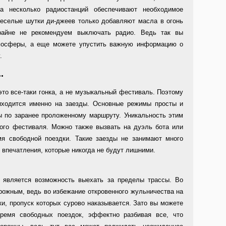
а несколько радиостанций обеспечивают необходимое
Веселые шутки ди-джеев только добавляют масла в огонь
райне не рекомендуем выключать радио. Ведь так вы
мосферы, а еще можете упустить важную информацию о
.
.
это все-таки гонка, а не музыкальный фестиваль. Поэтому
иходится именно на заезды. Основные режимы просты и
ы по заранее проложенному маршруту. Уникальность этим
ого фестиваля. Можно также вызвать на дуэль бота или
емя свободной поездки. Такие заезды не занимают много
и впечатления, которые никогда не будут лишними.
является возможность выехать за пределы трассы. Во
рожным, ведь во избежание откровенного жульничества на
и, пропуск которых сурово наказывается. Зато вы можете
ремя свободных поездок, эффектно разбивая все, что