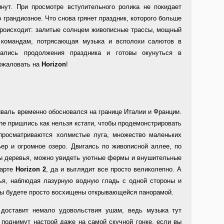
инут. При просмотре вступительного ролика не покидает
 грандиозное. Что снова грянет праздник, которого больше
 происходит: залитые солнцем живописные трассы, мощный
 командам, потрясающая музыка и всполохи салютов в
ались продолжения праздника и готовы окунуться в
ожаловать на
Horizon
!
валь временно обосновался на границе Италии и Франции.
e пришлись как нельзя кстати, чтобы продемонстрировать
 просматриваются холмистые луга, множество маленьких
ьер и огромное озеро. Двигаясь по живописной аллее, по
ны деревья, можно увидеть уютные фермы и внушительные
карте
Horizon 2
, да и выглядит все просто великолепно. А
ья, наблюдая лазурную водную гладь с одной стороны и
 вы будете просто восхищены открывающейся панорамой.
n
доставит немало удовольствия ушам, ведь музыка тут
 поднимут настрой даже на самой скучной гонке, если вы