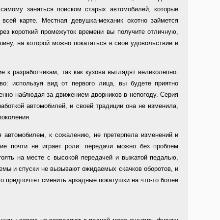
 самому заняться поиском старых автомобилей, которые
всей карте. Местная девушка-механик охотно займется
ерез короткий промежуток времени вы получите отличную,
ину, на которой можно покататься в свое удовольствие и
 к разработчикам, так как кузова выглядят великолепно.
во: используя вид от первого лица, вы будете приятно
нно наблюдая за движением дворников в непогоду. Серия
аботкой автомобилей, и своей традиции она не изменила,
поколения.
я автомобилем, к сожалению, не претерпела изменений и
ие почти не играет роли: передачи можно без проблем
стоять на месте с высокой передачей и выжатой педалью,
емы и спуски не вызывают ожидаемых скачков оборотов, и
то предпочтет сменить аркадные покатушки на что-то более