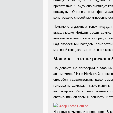
попадется на пути. Но будьте ос
препятствие. С виду оно выглядит ка
обмануть. Организаторы фестивал
конструкции, способные мгновенно ос
Помимо стандартных гонок никуда н
выделяющие
Horizon
среди других 
выжать все возможное из предостав
над скоростным поездом, самолетом
машиной гонщика, нагнетая в прямом
Машина – это не роскошь! 
Но давайте же поговорим о главных
автомобилей? Их в
Horizon 2
огромно
способен удовлетворить даже самые
геймера не удивишь – такие машины п
на микроавтобусе или армейско
автомобильной промышленности, и тру
Не стоит забывать и о раритетах. В 