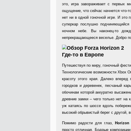
это, игра завораживает с первых м
ощущение, что сейчас начнется что-то
нет ни в одной гоночной игре. И это
суперкар послушно подчиняющийся
ночном небе. Вы наконец-то дожд
непрекращающееся веселье. Добро п
Где-то в Европе
Путешествуя по миру, гоночный фести
Технологические возможности Xbox On
красоту этого края. Далеко вперед
городков и деревенек, песчаный кар
обочинам которой аккуратно высаже
древние замки – чего только нет на 
уж катаясь по шоссе вдоль побереж
высокий обрывистый берег с другой,
Помимо радости для глаз,
Horizo
просто отличная. Бодрые композиции