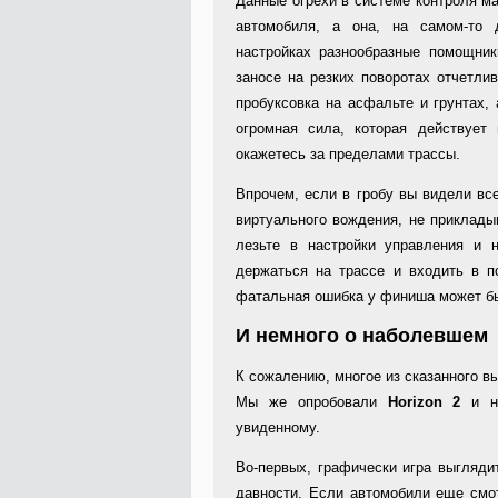
Данные огрехи в системе контроля м
автомобиля, а она, на самом-то 
настройках разнообразные помощник
заносе на резких поворотах отчетли
пробуксовка на асфальте и грунтах,
огромная сила, которая действуе
окажетесь за пределами трассы.
Впрочем, если в гробу вы видели вс
виртуального вождения, не приклады
лезьте в настройки управления и 
держаться на трассе и входить в п
фатальная ошибка у финиша может бы
И немного о наболевшем
К сожалению, многое из сказанного в
Мы же опробовали
Horizon 2
и на
увиденному.
Во-первых, графически игра выгляд
давности. Если автомобили еще смот