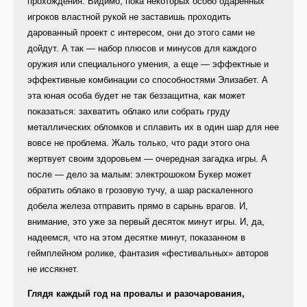
прохождения. Видимо, пока некоторых особо одаренных
игроков властной рукой не заставишь проходить
дарованный проект с интересом, они до этого сами не
дойдут. А так — набор плюсов и минусов для каждого
оружия или специального умения, а еще — эффектные и
эффективные комбинации со способностями Элизабет. А
эта юная особа будет не так беззащитна, как может
показаться: захватить облако или собрать груду
металлических обломков и сплавить их в один шар для нее
вовсе не проблема. Жаль только, что ради этого она
жертвует своим здоровьем — очередная загадка игры. А
после — дело за малым: электрошоком Букер может
обратить облако в грозовую тучу, а шар раскаленного
добела железа отправить прямо в сарынь врагов. И,
внимание, это уже за первый десяток минут игры. И, да,
надеемся, что на этом десятке минут, показанном в
геймплейном ролике, фантазия «фестивальных» авторов
не иссякнет.
Глядя каждый год на провалы и разочарования,