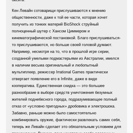
Кен Левайн сотоварищи прислушиваются к мнению
общественности, даже к той ее части, которая хочет
получить из тонких материй BioShock струйный
полноценный шутер с Хансом Циммером и
кинематографической постановкой. Благо прислушиваться-
то прислушиваются, но больше своей головой думают.
Например, несмотря на то, что в прошлой игре серии,
созданной умелыми подмастерьями из Австралии, имелся
в наличии весьма оригинальный и любопытный
мультиплеер, режиссер Irrational Games практически
отвергает появление его в Infinite, даже в виде
кооператива. Единственная скидка — это большее
разнообразие в выборе средств уничтожения безумных
жителей поднебесного города, подразумевающее полный
отказ от «условно пригодных» дробовика и электрошока.
Забавно, раньше можно было самостоятельно
комбинировать оружие, фактически развлекать самих себя,
теперь же Левайн сделает это обязательным условием для