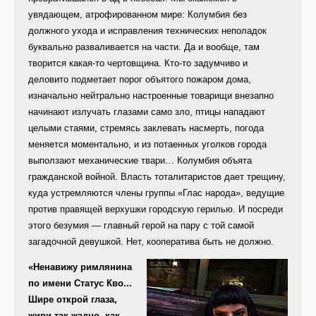
увядающем, атрофированном мире: Колумбия без
должного ухода и исправления технических неполадок
буквально разваливается на части. Да и вообще, там
творится какая-то чертовщина. Кто-то задумчиво и
деловито подметает порог объятого пожаром дома,
изначально нейтрально настроенные товарищи внезапно
начинают излучать глазами само зло, птицы нападают
целыми стаями, стремясь заклевать насмерть, погода
меняется моментально, и из потаенных уголков города
выползают механические твари… Колумбия объята
гражданской войной. Власть тоталитаристов дает трещину,
куда устремляются члены группы «Глас народа», ведущие
против правящей верхушки городскую герилью. И посреди
этого безумия — главный герой на пару с той самой
загадочной девушкой. Нет, кооператива быть не должно.
«Ненавижу римлянина
по имени Статус Кво...
Шире открой глаза,
живи так жадно, как