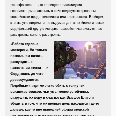
технофэнтези — что-то общее с плазмидами,
позволяющими раскрыть в себе недокументированные
способности вроде телекинеза или электрошока. В общем,
это мы уже видели, и, не выдумав для этих биологических
модификаций другую историю, разработчики рискуют нас
расстроить, сильно расстроить.
«Работа сделана
мастерски. Но только
позволь им начать
рассуждать о
назначении жизни — и
Форд знает, до чего
дорассуждаются.
Подобными идеями легко сбить с толку тех
высшекастовиков, чьи умы менее устойчивы,
разрушить их веру в счастье как Высшее Благо и
убедить в том, что жизненная цель находится где-то
дальше, где-то вне нынешней сферы людской
деятельности; что назначение жизни состоит не в