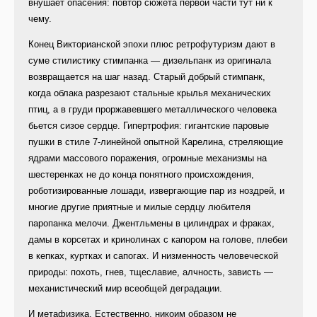
внушает опасения: повтор сюжета первой части тут ни к
чему.
Конец Викторианской эпохи плюс ретрофутуризм дают в
суме стилистику стимпанка — дизельпанк из оригинала
возвращается на шаг назад. Старый добрый стимпанк,
когда облака разрезают стальные крылья механических
птиц, а в груди проржавевшего металлического человека
бьется сизое сердце. Гипертрофия: гигантские паровые
пушки в стиле 7-линейной опытной Карелина, стреляющие
ядрами массового поражения, огромные механизмы на
шестеренках не до конца понятного происхождения,
роботизированные лошади, извергающие пар из ноздрей, и
многие другие приятные и милые сердцу любителя
паропанка мелочи. Джентльмены в цилиндрах и фраках,
дамы в корсетах и кринолинах с капором на голове, плебеи
в кепках, куртках и сапогах. И низменность человеческой
природы: похоть, гнев, тщеславие, алчность, зависть —
механистический мир всеобщей деградации.
И метафизика. Естественно, никоим образом не