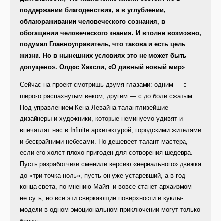
поддержании благоденствия, а в углублении,
облагораживании человеческого сознания, в
обогащении человеческого знания. И вполне возможно,
подумал Главноуправитель, что такова и есть цель
жизни. Но в нынешних условиях это не может быть
допущено». Олдос Хаксли, «О дивный новый мир»
Сейчас на проект смотришь двумя глазами: одним — с
широко распахнутым веком, другим — с до боли сжатым.
Под управлением Кена Левайна талантливейшие
дизайнеры и художники, которые неминуемо удивят и
впечатлят нас в Infinite архитектурой, городскими жителями
и бескрайними небесами. Но дешевеет талант мастера,
если его холст плохо пригоден для сотворения шедевра.
Пусть разработчики сменили версию «нереального» движка
до «три-точка-ноль», пусть он уже устаревший, а в год
конца света, по мнению Майя, и вовсе станет архаизмом —
не суть, но все эти сверкающие поверхности и куклы-
модели в одном эмоциональном приключении могут только
бесить.