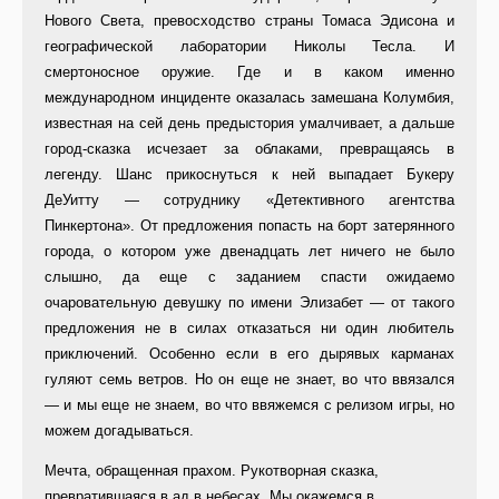
Нового Света, превосходство страны Томаса Эдисона и
географической лаборатории Николы Тесла. И
смертоносное оружие. Где и в каком именно
международном инциденте оказалась замешана Колумбия,
известная на сей день предыстория умалчивает, а дальше
город-сказка исчезает за облаками, превращаясь в
легенду. Шанс прикоснуться к ней выпадает Букеру
ДеУитту — сотруднику «Детективного агентства
Пинкертона». От предложения попасть на борт затерянного
города, о котором уже двенадцать лет ничего не было
слышно, да еще с заданием спасти ожидаемо
очаровательную девушку по имени Элизабет — от такого
предложения не в силах отказаться ни один любитель
приключений. Особенно если в его дырявых карманах
гуляют семь ветров. Но он еще не знает, во что ввязался
— и мы еще не знаем, во что ввяжемся с релизом игры, но
можем догадываться.
Мечта, обращенная прахом. Рукотворная сказка,
превратившаяся в ад в небесах. Мы окажемся в