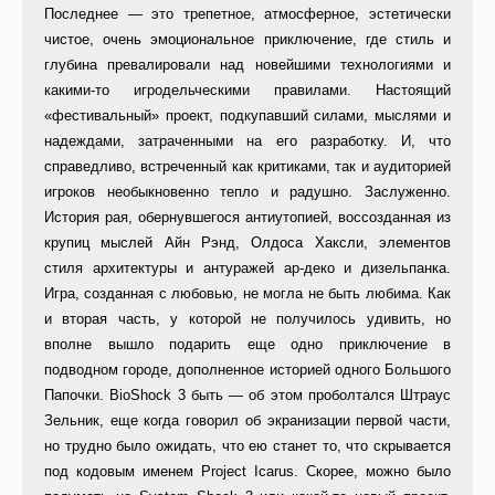
Последнее — это трепетное, атмосферное, эстетически
чистое, очень эмоциональное приключение, где стиль и
глубина превалировали над новейшими технологиями и
какими-то игродельческими правилами. Настоящий
«фестивальный» проект, подкупавший силами, мыслями и
надеждами, затраченными на его разработку. И, что
справедливо, встреченный как критиками, так и аудиторией
игроков необыкновенно тепло и радушно. Заслуженно.
История рая, обернувшегося антиутопией, воссозданная из
крупиц мыслей Айн Рэнд, Олдоса Хаксли, элементов
стиля архитектуры и антуражей ар-деко и дизельпанка.
Игра, созданная с любовью, не могла не быть любима. Как
и вторая часть, у которой не получилось удивить, но
вполне вышло подарить еще одно приключение в
подводном городе, дополненное историей одного Большого
Папочки. BioShock 3 быть — об этом проболтался Штраус
Зельник, еще когда говорил об экранизации первой части,
но трудно было ожидать, что ею станет то, что скрывается
под кодовым именем Project Icarus. Скорее, можно было