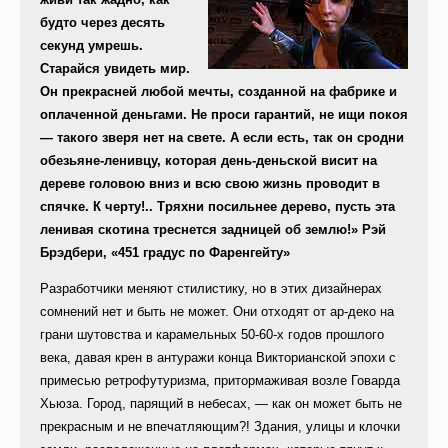
будто через десять
секунд умрешь.
Старайся увидеть мир.
Он прекрасней любой мечты, созданной на фабрике и
оплаченной деньгами. Не проси гарантий, не ищи покоя
— такого зверя нет на свете. А если есть, так он сродни
обезьяне-ленивцу, которая день-деньской висит на
дереве головою вниз и всю свою жизнь проводит в
спячке. К черту!.. Тряхни посильнее дерево, пусть эта
ленивая скотина треснется задницей об землю!» Рэй
Брэдбери, «451 градус по Фаренгейту»
Разработчики меняют стилистику, но в этих дизайнерах
сомнений нет и быть не может. Они отходят от ар-деко на
грани шутовства и карамельных 50-60-х годов прошлого
века, давая крен в антуражи конца Викторианской эпохи с
примесью ретрофутуризма, притормаживая возле Говарда
Хьюза. Город, парящий в небесах, — как он может быть не
прекрасным и не впечатляющим?! Здания, улицы и клочки