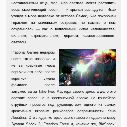
наставлениями отца, мол, жар светила может растопить
воск, скрепляющий перья, — и крылья распадутся. Икар
утонул в море недалеко от острова Самос, был похоронен
Гераклом на маленьком островке, но память о нем
сохранилась — как о воплощении китча человечества,
сильном, стремительном, дерзком, самоотверженном,
светлом.
Irrational Games недаром
носят такое название и
не за красивые глаза
вернули его себе после
короткой смены
фамилии после
замужества за Take-Two. Мастера своего дела, а дело это
состоит вовсе не в бесконечной сборке на конвейере
струйных проектов под руководством одного из самых
креативных игровых режиссеров современности Кена
Левайна. Это люди, которые всего-навсего подарили миру
System Shock 2, Freedom Force и, конечно же, BioShock.