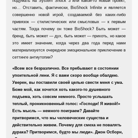
подумать на System Shock 3 или какой-то новый проект,
но… Отставить, фактически, BioShock Infinite и является
совершенно новой игрой, создаваемой без каких-либо
привязок — стилистических или смысловых — к первым
частям. Тогда почему он тоже BioShock? Быть может —
бренд, быть может — дух, быть может — прихоть, но какое
это имеет значение, когда через два года перед нами
материализуется очередное эмоциональное приключение в
сеттинге антиутопии?
«Всем все безразлично. Все пребывают в состоянии
упоительной лени. Я с вами скоро вообще обалдею.
Уверен, вы поставили своей целью свести меня с ума.
Боже мой, как хочется хоть какого-то душевного
подъема, хоть совсем немного. Просто услышать
теплый, проникновенный голос: «Господи! Я живой!»
Есть мысль — немного поиграем? Давайте
притворимся, что мы человеческие существа и
действительно живем. Почему для смеха не повалять
дурака? Притворимся, будто мы люди». Джон Осборн,