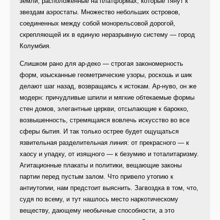
земли, расположенные на платформах, которые тянут к
звездам аэростаты. Множество небольших островов,
соединенных между собой монорельсовой дорогой,
скрепляющей их в единую неразрывную систему — город
Колумбия.
Слишком рано для ар-деко — строгая закономерность
форм, изысканные геометрические узоры, роскошь и шик
делают шаг назад, возвращаясь к истокам. Ар-нуво, он же
модерн: причудливые шпили и мягкие обтекаемые формы
стен домов, элегантные церкви, отсылающие к барокко,
возвышенность, стремящаяся вовлечь искусство во все
сферы бытия. И так только острее будет ощущаться
язвительная разделительная линия: от прекрасного — к
хаосу и упадку, от изящного — к безумию и тоталитаризму.
Агитационные плакаты и политики, вещающие законы
партии перед пустым залом. Что привело утопию к
антиутопии, нам предстоит выяснить. Загвоздка в том, что,
судя по всему, и тут нашлось место наркотическому
веществу, дающему необычные способности, а это