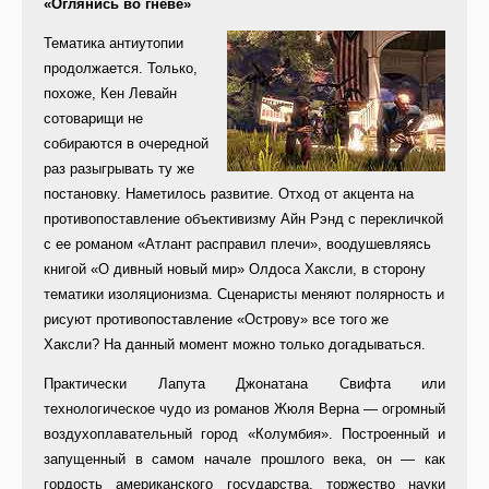
«Оглянись во гневе»
Тематика антиутопии
продолжается. Только,
похоже, Кен Левайн
сотоварищи не
собираются в очередной
раз разыгрывать ту же
постановку. Наметилось развитие. Отход от акцента на
противопоставление объективизму Айн Рэнд с перекличкой
с ее романом «Атлант расправил плечи», воодушевляясь
книгой «О дивный новый мир» Олдоса Хаксли, в сторону
тематики изоляционизма. Сценаристы меняют полярность и
рисуют противопоставление «Острову» все того же
Хаксли? На данный момент можно только догадываться.
Практически Лапута Джонатана Свифта или
технологическое чудо из романов Жюля Верна — огромный
воздухоплавательный город «Колумбия». Построенный и
запущенный в самом начале прошлого века, он — как
гордость американского государства, торжество науки