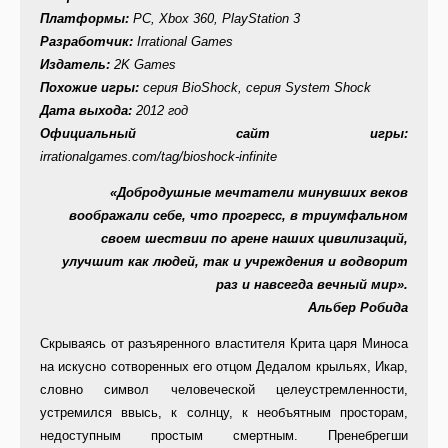
Платформы:
PC, Xbox 360, PlayStation 3
Разработчик:
Irrational Games
Издатель:
2K Games
Похожие игры:
серия BioShock, серия System Shock
Дата выхода:
2012 год
Официальный сайт игры:
irrationalgames.com/tag/bioshock-infinite
«Добродушные мечтатели минувших веков
воображали себе, что прогресс, в триумфальном
своем шествии по арене наших цивилизаций,
улучшит как людей, так и учреждения и водворит
раз и навсегда вечный мир».
Альбер Робида
Скрываясь от разъяренного властителя Крита царя Миноса
на искусно сотворенных его отцом Дедалом крыльях, Икар,
словно символ человеческой целеустремленности,
устремился ввысь, к солнцу, к необъятным просторам,
недоступным простым смертным. Пренебрегши