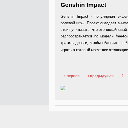
Genshin Impact
Genshin Impact - популярная экш
ролевой игры. Проект обладает аниме
стоит учитывать, что это онлайновый
распространяется по модели free-to
тратить деньги, чтобы облегчить се
играть в который могут все желающи
Страницы
« первая
‹ предыдущая
1