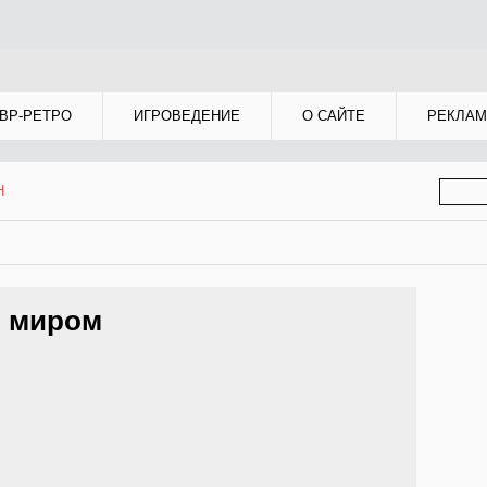
ВР-РЕТРО
ИГРОВЕДЕНИЕ
О САЙТЕ
РЕКЛАМ
ФОР
Н
ПОИС
м миром