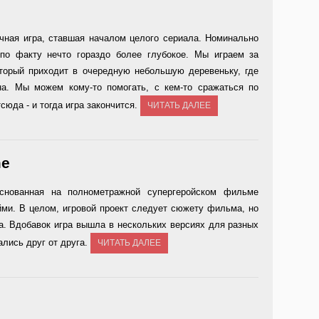
ычная игра, ставшая началом целого сериала. Номинально
по факту нечто гораздо более глубокое. Мы играем за
оторый приходит в очередную небольшую деревеньку, где
а. Мы можем кому-то помогать, с кем-то сражаться по
сюда - и тогда игра закончится.
ЧИТАТЬ ДАЛЕЕ
me
основанная на полнометражной супергеройском фильме
йми. В целом, игровой проект следует сюжету фильма, но
а. Вдобавок игра вышла в нескольких версиях для разных
ались друг от друга.
ЧИТАТЬ ДАЛЕЕ