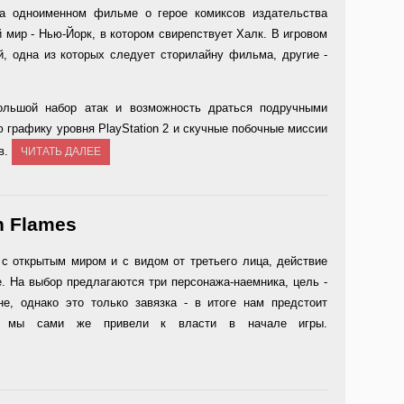
 на одноименном фильме о герое комиксов издательства
й мир - Нью-Йорк, в котором свирепствует Халк. В игровом
, одна из которых следует сторилайну фильма, другие -
ольшой набор атак и возможность драться подручными
 графику уровня PlayStation 2 и скучные побочные миссии
в.
ЧИТАТЬ ДАЛЕЕ
n Flames
ра с открытым миром и с видом от третьего лица, действие
. На выбор предлагаются три персонажа-наемника, цель -
не, однако это только завязка - в итоге нам предстоит
рого мы сами же привели к власти в начале игры.